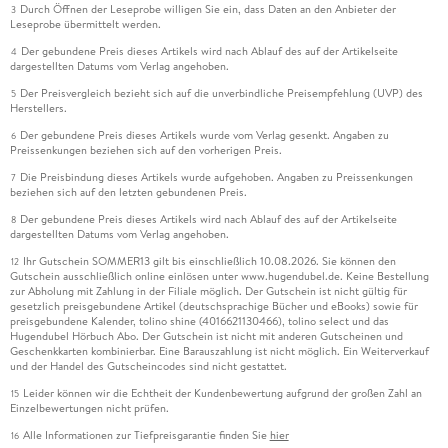
Durch Öffnen der Leseprobe willigen Sie ein, dass Daten an den Anbieter der
3
Leseprobe übermittelt werden.
Der gebundene Preis dieses Artikels wird nach Ablauf des auf der Artikelseite
4
dargestellten Datums vom Verlag angehoben.
Der Preisvergleich bezieht sich auf die unverbindliche Preisempfehlung (UVP) des
5
Herstellers.
Der gebundene Preis dieses Artikels wurde vom Verlag gesenkt. Angaben zu
6
Preissenkungen beziehen sich auf den vorherigen Preis.
Die Preisbindung dieses Artikels wurde aufgehoben. Angaben zu Preissenkungen
7
beziehen sich auf den letzten gebundenen Preis.
Der gebundene Preis dieses Artikels wird nach Ablauf des auf der Artikelseite
8
dargestellten Datums vom Verlag angehoben.
Ihr Gutschein SOMMER13 gilt bis einschließlich 10.08.2026. Sie können den
12
Gutschein ausschließlich online einlösen unter www.hugendubel.de. Keine Bestellung
zur Abholung mit Zahlung in der Filiale möglich. Der Gutschein ist nicht gültig für
gesetzlich preisgebundene Artikel (deutschsprachige Bücher und eBooks) sowie für
preisgebundene Kalender, tolino shine (4016621130466), tolino select und das
Hugendubel Hörbuch Abo. Der Gutschein ist nicht mit anderen Gutscheinen und
Geschenkkarten kombinierbar. Eine Barauszahlung ist nicht möglich. Ein Weiterverkauf
und der Handel des Gutscheincodes sind nicht gestattet.
Leider können wir die Echtheit der Kundenbewertung aufgrund der großen Zahl an
15
Einzelbewertungen nicht prüfen.
Alle Informationen zur Tiefpreisgarantie finden Sie
hier
16