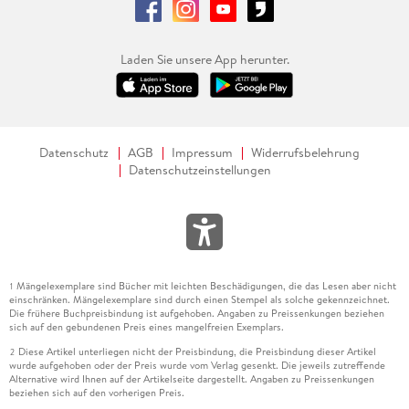
Laden Sie unsere App herunter.
Datenschutz
AGB
Impressum
Widerrufsbelehrung
Datenschutzeinstellungen
Mängelexemplare sind Bücher mit leichten Beschädigungen, die das Lesen aber nicht
1
einschränken. Mängelexemplare sind durch einen Stempel als solche gekennzeichnet.
Die frühere Buchpreisbindung ist aufgehoben. Angaben zu Preissenkungen beziehen
sich auf den gebundenen Preis eines mangelfreien Exemplars.
Diese Artikel unterliegen nicht der Preisbindung, die Preisbindung dieser Artikel
2
wurde aufgehoben oder der Preis wurde vom Verlag gesenkt. Die jeweils zutreffende
Alternative wird Ihnen auf der Artikelseite dargestellt. Angaben zu Preissenkungen
beziehen sich auf den vorherigen Preis.