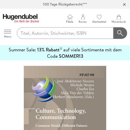
100 Tage Rückgaberecht***
Abholung in über 100 Filialen
Filiale
Konto
Merkzettel
Warenkorb
Hugendubel
Menu
Summer Sale:
13% Rabatt
auf viele Sortimente mit dem
12
mehr
Code
SOMMER13
erfahren