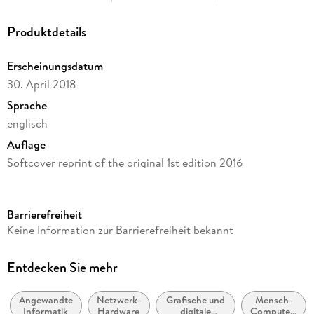
Produktdetails
Erscheinungsdatum
30. April 2018
Sprache
englisch
Auflage
Softcover reprint of the original 1st edition 2016
Seitenanzahl
160
Barrierefreiheit
Reihe
Keine Information zur Barrierefreiheit bekannt
Springer Nature Proceedings Computer Science
Herausgegeben von
Entdecken Sie mehr
José Abdelnour-Nocera, Michele Strano, Charles Ess, Maja
Van der Velden, Herbert Hrachovec
Angewandte
Netzwerk-
Grafische und
Mensch-
Informatik
Hardware
digitale
Computer-