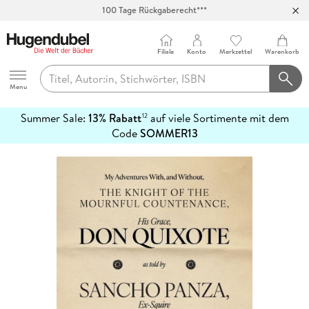
100 Tage Rückgaberecht***
Abholung in über 100 Filialen
Filiale
Konto
Merkzettel
Warenkorb
Hugendubel
Menu
Summer Sale:
13% Rabatt
auf viele Sortimente mit dem
12
mehr
Code
SOMMER13
erfahren