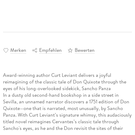
Merken
Empfehlen
Bewerten
Award-winning author Curt Leviant delivers a joyful
reimagining of the classic tale of Don Quixote through the
eyes of his long-overlooked sidekick, Sancho Panza
In a dusty old second-hand bookshop in a side street in
Sevilla, an unnamed narrator discovers a 1751 edition of Don
Quixote—one that is narrated, most unusually, by Sancho
Panza. With Curt Leviant’s signature whimsy, this audaciously
titled novel reimagines Cervantes’s classic tale through
Sancho's eyes, as he and the Don revisit the sites of their
former adventures, embark on new ones, and finally go their