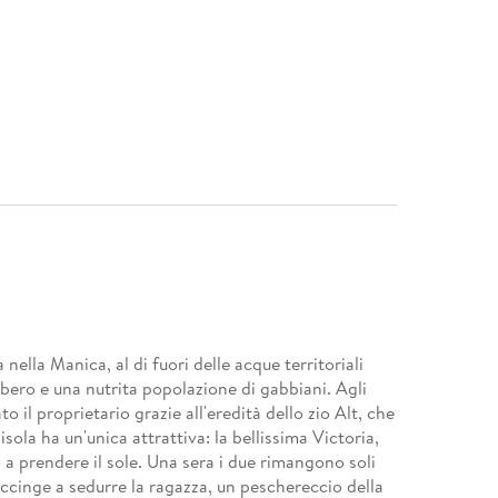
nella Manica, al di fuori delle acque territoriali
albero e una nutrita popolazione di gabbiani. Agli
 il proprietario grazie all'eredità dello zio Alt, che
isola ha un'unica attrattiva: la bellissima Victoria,
o a prendere il sole. Una sera i due rimangono soli
 accinge a sedurre la ragazza, un peschereccio della