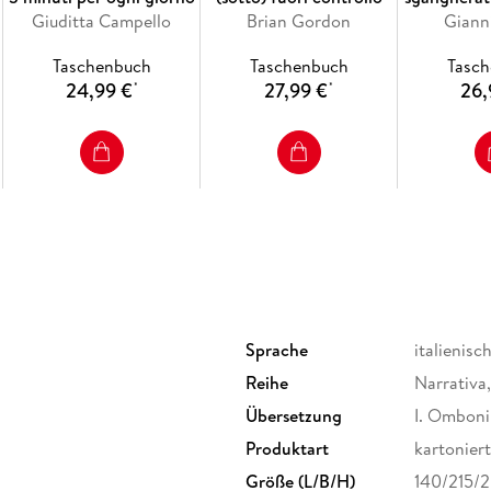
Giuditta Campello
Brian Gordon
Tutti i bam
Giann
Ro
Taschenbuch
Taschenbuch
Tasc
24,99 €
27,99 €
26,
*
*
Sprache
italienisc
Reihe
Narrativa
Übersetzung
I. Omboni
Produktart
kartoniert
Größe (L/B/H)
140/215/