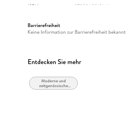
ISBN
9788842818144
Barrierefreiheit
Keine Information zur Barrierefreiheit bekannt
Entdecken Sie mehr
Moderne und
zeitgenössische
Belletristik: allgemein
und literarisch