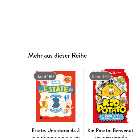
Mehr aus dieser Reihe
Band 180
Band 179
Estate. Una storia da 3
Kid Potato. Benvenuti
minuti per ogni giorno
nel mio mondo