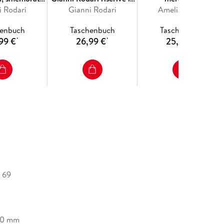
bini di Gianni
i Rodari
fiabe classiche
Gianni Rodari
Amelia Mellor
dari
henbuch
Taschenbuch
Taschenbuch
99 €
26,99 €
25,49 €
*
*
*
h
, 69
20 mm