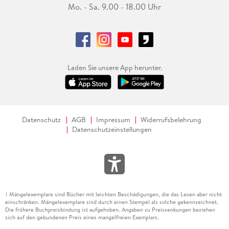
Mo. - Sa. 9.00 - 18.00 Uhr
Laden Sie unsere App herunter.
Datenschutz
AGB
Impressum
Widerrufsbelehrung
Datenschutzeinstellungen
Mängelexemplare sind Bücher mit leichten Beschädigungen, die das Lesen aber nicht
1
einschränken. Mängelexemplare sind durch einen Stempel als solche gekennzeichnet.
Die frühere Buchpreisbindung ist aufgehoben. Angaben zu Preissenkungen beziehen
sich auf den gebundenen Preis eines mangelfreien Exemplars.