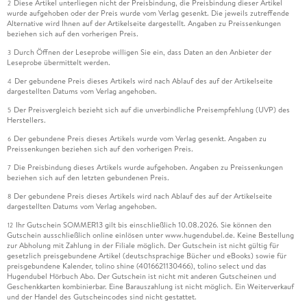
Diese Artikel unterliegen nicht der Preisbindung, die Preisbindung dieser Artikel
2
wurde aufgehoben oder der Preis wurde vom Verlag gesenkt. Die jeweils zutreffende
Alternative wird Ihnen auf der Artikelseite dargestellt. Angaben zu Preissenkungen
beziehen sich auf den vorherigen Preis.
Durch Öffnen der Leseprobe willigen Sie ein, dass Daten an den Anbieter der
3
Leseprobe übermittelt werden.
Der gebundene Preis dieses Artikels wird nach Ablauf des auf der Artikelseite
4
dargestellten Datums vom Verlag angehoben.
Der Preisvergleich bezieht sich auf die unverbindliche Preisempfehlung (UVP) des
5
Herstellers.
Der gebundene Preis dieses Artikels wurde vom Verlag gesenkt. Angaben zu
6
Preissenkungen beziehen sich auf den vorherigen Preis.
Die Preisbindung dieses Artikels wurde aufgehoben. Angaben zu Preissenkungen
7
beziehen sich auf den letzten gebundenen Preis.
Der gebundene Preis dieses Artikels wird nach Ablauf des auf der Artikelseite
8
dargestellten Datums vom Verlag angehoben.
Ihr Gutschein SOMMER13 gilt bis einschließlich 10.08.2026. Sie können den
12
Gutschein ausschließlich online einlösen unter www.hugendubel.de. Keine Bestellung
zur Abholung mit Zahlung in der Filiale möglich. Der Gutschein ist nicht gültig für
gesetzlich preisgebundene Artikel (deutschsprachige Bücher und eBooks) sowie für
preisgebundene Kalender, tolino shine (4016621130466), tolino select und das
Hugendubel Hörbuch Abo. Der Gutschein ist nicht mit anderen Gutscheinen und
Geschenkkarten kombinierbar. Eine Barauszahlung ist nicht möglich. Ein Weiterverkauf
und der Handel des Gutscheincodes sind nicht gestattet.