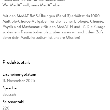
Wer MedAT will, muss MedAT üben
Mit den
MedAT BMS-Übungen (Band 3)
erhältst du
1000
Multiple-Choice-Aufgaben
für die Fächer
Biologie, Chemie,
Physik und Mathematik
für den MedAT-H und -Z. Die Zusage
zu deinem Traumstudienplatz überlassen wir nicht dem Zufall,
denn dein Medizinstudium ist unsere Mission!
Dein Gamechanger für den MedAT:
Bleib motiviert:
Zwischen dem Medizinstudium und dir
Produktdetails
liegen
1000 BMS-Aufgaben,
die dich direkt auf die
Zielgerade bringen.
Lösungen und
ausführliche
Erscheinungsdatum
Kommentare
stehen online zur Verfügung!
11. November 2025
Bleib fokussiert:
Unser
3-Monats-Lernplan
erleichtert dir
Sprache
die Zeiteinteilung! Einfach per QR-Code downloaden!
deutsch
Sei zuversichtlich:
Online-Tutorials und
Erfahrungsberichte ehemaliger Teilnehmender
zeigen dir,
Seitenanzahl
wie es anderen in deiner Situation ergangen ist und wie
220