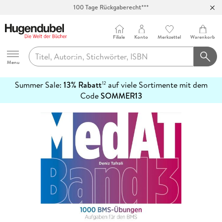
100 Tage Rückgaberecht***
Abholung in über 100 Filialen
Filiale
Konto
Merkzettel
Warenkorb
Hugendubel
Menu
Summer Sale:
13% Rabatt
auf viele Sortimente mit dem
12
mehr
Code
SOMMER13
erfahren