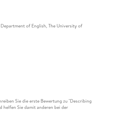
13.1 Overview of collocations
13.2 Established useful practices in collocatio
13.3 Explaining/teaching collocations and coll
, Department of English, The University of
Chapter 14. . Multi-Word Expressions: Idioms,
Lexical Bundles
14.1 Describing idioms/phrasal verbs/formulae
14.2 Explaining/teaching idioms and phrasal v
14.3 Explaining and teaching formulae/lexical
Annotated List of Free Online Resources for
Glossary
eiben Sie die erste Bewertung zu "Describing
 helfen Sie damit anderen bei der