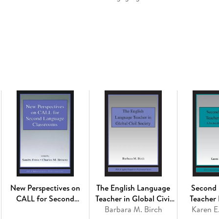
Part I describes and evaluates the key linguis
Part II discusses and gives specific examples
can be more effectively described and explain
grammar and vocabulary. An annotated list of 
websites) for grammar and vocabulary learning
information.
Inhaltsverzeichnis
Contents
Preface
Chapter 1 Language Description: Purview, Impo
1.1 Introduction
1.2 The purview of language description
New Perspectives on
The English Language
Second
1.3 The importance of language description
CALL for Second
Teacher in Global Civil
Teacher
1.4 Principles for language description
Language Classrooms
Barbara M. Birch
Society
Karen E
Part I: Foundations: Key theories and approac