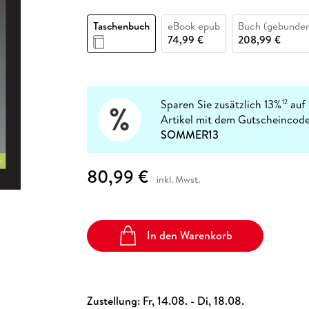
Fremdsprachige Bücher
n Lernhilfen
 Jugendbücher
eiber
Hörbuch Downloads im Bundle
cher
 Vergleich
 Puzzlezubehör
Lernen
New Adult
STABILO
Taschenbücher
Taschenbuch
eBook epub
Buch (gebunde
hilfen
hriller
 Backen
er
lender
Ratgeber
74,99 €
208,99 €
op
hriller
Romance
Sachbücher
precher:innen
Science Fiction
Sparen Sie zusätzlich 13%
auf 
12
Artikel mit dem Gutscheincode
Fremdsprachige Bücher
SOMMER13
80,99 €
inkl. Mwst.
In den Warenkorb
Zustellung:
Fr, 14.08. - Di, 18.08.