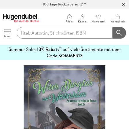
100 Tage Rückgaberecht***
Abholung in über 100 Filialen
Filiale
Konto
Merkzettel
Warenkorb
Hugendubel
Menu
Summer Sale:
13% Rabatt
auf viele Sortimente mit dem
12
mehr
Code
SOMMER13
erfahren