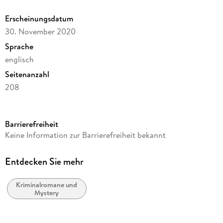
Erscheinungsdatum
30. November 2020
Sprache
englisch
Seitenanzahl
208
Reihe
Paranormal Investigation Bureau Cosy Mystery
Barrierefreiheit
Autor/Autorin
Keine Information zur Barrierefreiheit bekannt
Dionne Lister
Verlag/Hersteller
Entdecken Sie mehr
Dionne Lister
Kriminalromane und
Produktart
Mystery
kartoniert
Gewicht