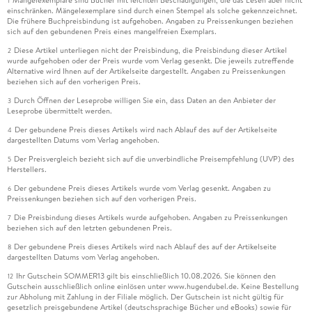
1
einschränken. Mängelexemplare sind durch einen Stempel als solche gekennzeichnet.
Die frühere Buchpreisbindung ist aufgehoben. Angaben zu Preissenkungen beziehen
sich auf den gebundenen Preis eines mangelfreien Exemplars.
Diese Artikel unterliegen nicht der Preisbindung, die Preisbindung dieser Artikel
2
wurde aufgehoben oder der Preis wurde vom Verlag gesenkt. Die jeweils zutreffende
Alternative wird Ihnen auf der Artikelseite dargestellt. Angaben zu Preissenkungen
beziehen sich auf den vorherigen Preis.
Durch Öffnen der Leseprobe willigen Sie ein, dass Daten an den Anbieter der
3
Leseprobe übermittelt werden.
Der gebundene Preis dieses Artikels wird nach Ablauf des auf der Artikelseite
4
dargestellten Datums vom Verlag angehoben.
Der Preisvergleich bezieht sich auf die unverbindliche Preisempfehlung (UVP) des
5
Herstellers.
Der gebundene Preis dieses Artikels wurde vom Verlag gesenkt. Angaben zu
6
Preissenkungen beziehen sich auf den vorherigen Preis.
Die Preisbindung dieses Artikels wurde aufgehoben. Angaben zu Preissenkungen
7
beziehen sich auf den letzten gebundenen Preis.
Der gebundene Preis dieses Artikels wird nach Ablauf des auf der Artikelseite
8
dargestellten Datums vom Verlag angehoben.
Ihr Gutschein SOMMER13 gilt bis einschließlich 10.08.2026. Sie können den
12
Gutschein ausschließlich online einlösen unter www.hugendubel.de. Keine Bestellung
zur Abholung mit Zahlung in der Filiale möglich. Der Gutschein ist nicht gültig für
gesetzlich preisgebundene Artikel (deutschsprachige Bücher und eBooks) sowie für