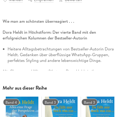
Wie man am schönsten überreagiert . . .
Dora Heldt in Höchstform: Der vierte Band mit den
erfolgreichen Kolumnen der Bestseller-Autorin
Heitere Alltagsbetrachtungen von Bestseller-Autorin Dora
Heldt. Gedanken über überflüssige WhatsApp-Gruppen,
perfektes Styling und andere lebenswichtige Dinge.
Mit Charme und Witz entführt uns Dora Heldt in ihrem
Kolumnenband wieder in ihren bunten Alltag. Warum in
jedem noch so schäbigen Outfit auch eine »Pretty Woman«
Mehr aus dieser Reihe
stecken kann, warum ein zweites X-Chromosom eine feine
Sache ist und wie man am schönsten überreagiert: All das
verrät sie ihren Leser*innen.
Band 4
Band 3
Band 3
Aus der Nähe betrachtet, sehen viele Dinge ja ziemlich
seltsam aus . . .