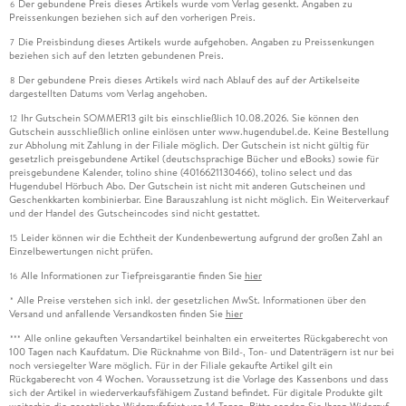
Der gebundene Preis dieses Artikels wurde vom Verlag gesenkt. Angaben zu
6
Preissenkungen beziehen sich auf den vorherigen Preis.
Die Preisbindung dieses Artikels wurde aufgehoben. Angaben zu Preissenkungen
7
beziehen sich auf den letzten gebundenen Preis.
Der gebundene Preis dieses Artikels wird nach Ablauf des auf der Artikelseite
8
dargestellten Datums vom Verlag angehoben.
Ihr Gutschein SOMMER13 gilt bis einschließlich 10.08.2026. Sie können den
12
Gutschein ausschließlich online einlösen unter www.hugendubel.de. Keine Bestellung
zur Abholung mit Zahlung in der Filiale möglich. Der Gutschein ist nicht gültig für
gesetzlich preisgebundene Artikel (deutschsprachige Bücher und eBooks) sowie für
preisgebundene Kalender, tolino shine (4016621130466), tolino select und das
Hugendubel Hörbuch Abo. Der Gutschein ist nicht mit anderen Gutscheinen und
Geschenkkarten kombinierbar. Eine Barauszahlung ist nicht möglich. Ein Weiterverkauf
und der Handel des Gutscheincodes sind nicht gestattet.
Leider können wir die Echtheit der Kundenbewertung aufgrund der großen Zahl an
15
Einzelbewertungen nicht prüfen.
Alle Informationen zur Tiefpreisgarantie finden Sie
hier
16
Alle Preise verstehen sich inkl. der gesetzlichen MwSt. Informationen über den
*
Versand und anfallende Versandkosten finden Sie
hier
Alle online gekauften Versandartikel beinhalten ein erweitertes Rückgaberecht von
***
100 Tagen nach Kaufdatum. Die Rücknahme von Bild-, Ton- und Datenträgern ist nur bei
noch versiegelter Ware möglich. Für in der Filiale gekaufte Artikel gilt ein
Rückgaberecht von 4 Wochen. Voraussetzung ist die Vorlage des Kassenbons und dass
sich der Artikel in wiederverkaufsfähigem Zustand befindet. Für digitale Produkte gilt