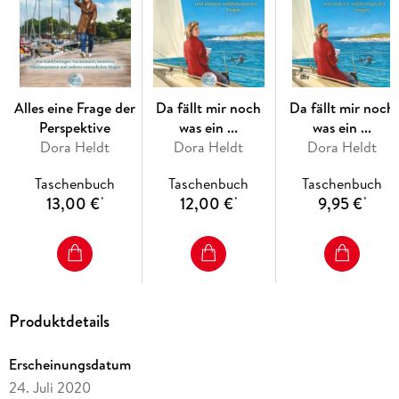
Digitale Eltern
Früher waren Ferien schöner
Einfach mal überreagieren
Alles eine Frage der
Da fällt mir noch
Da fällt mir noch
Frag mal Mutti
Perspektive
was ein ...
was ein ...
Dora Heldt
Dora Heldt
Dora Heldt
Gute Hypochonde
Taschenbuch
Taschenbuch
Taschenbuch
13,00 €
12,00 €
9,95 €
*
*
*
. . . aber keine Sorge: Alles eine Frage der Perspektive. Beste
Unterhaltung mit den heiteren Alltagsbetrachtungen von
Bestsellerautorin Dora Heldt
Produktdetails
Erscheinungsdatum
24. Juli 2020