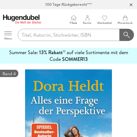
Abholung in über 100 Filialen
Filiale
Konto
Merkzettel
Warenkorb
Hugendubel
Menu
Summer Sale:
13% Rabatt
auf viele Sortimente mit dem
12
mehr
Code
SOMMER13
erfahren
Band 4