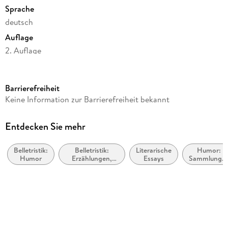
Sprache
deutsch
Auflage
2. Auflage
Seitenanzahl
220
Barrierefreiheit
Reihe
Keine Information zur Barrierefreiheit bekannt
Kolumnen (Dora Heldt), 4
Autor/Autorin
Entdecken Sie mehr
Dora Heldt
Belletristik:
Belletristik:
Literarische
Humor:
Verlag/Hersteller
Humor
Erzählungen,
Essays
Sammlunge
dtv Verlagsgesellschaft
Kurzgeschichten,
und
Short Stories
Anthologie
Produktart
kartoniert
Gewicht
215 g