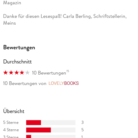
Magazin
Danke für diesen Lesespaß! Carla Berling, Schriftstellerin,
Meins
Mit Charme und Witz entführt uns Dora Heldt in ihrem
neuesten Kolumnenband wieder in ihren bunten Alltag.
Bewertungen
RADIO Journal, 1-2/21
Durchschnitt
15
10 Bewertungen
10 Bewertungen
von
LovelyBooks
Übersicht
5 Sterne
3
4 Sterne
5
3 Sterne
1