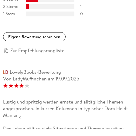
2 Sterne
1
1 Stern
0
Eigene Bewertung schreiben
Zur Empfehlungsrangliste
LovelyBooks-Bewertung
Von LadyMuffinchen
am
19.09.2025
Lustig und spritzig werden ernste und alltägliche Themen
angesprochen. In kurzen Kolumnen in typischer Dora Heldt
Manier ¿
Das Leben hält so viele Situationen und Themen bereit zu
denen es mal mehr oder weniger viel zu sagen gibt.