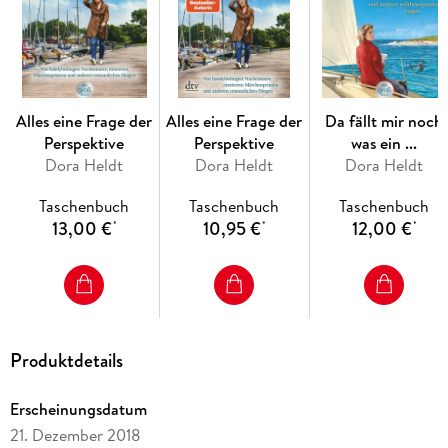
Neujahrsvorsätze, das Singledasein (im Speziellen und im
Allgemeinen), die Bedeutung der Farbe »Puderrosé« und
andere wichtige Dinge müssen natürlich unbedingt
besprochen werden.
Alles eine Frage der
Alles eine Frage der
Da fällt mir noch
Perspektive
Perspektive
was ein ...
Dora Heldt
Dora Heldt
Dora Heldt
Taschenbuch
Taschenbuch
Taschenbuch
13,00 €
10,95 €
12,00 €
*
*
*
Produktdetails
Erscheinungsdatum
21. Dezember 2018