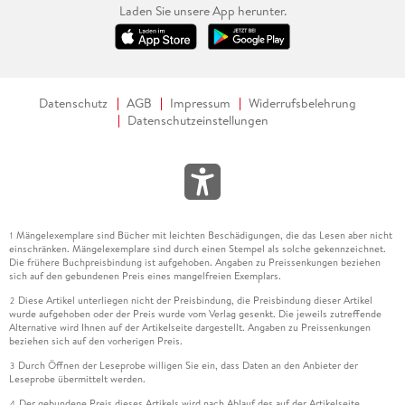
Laden Sie unsere App herunter.
Datenschutz
AGB
Impressum
Widerrufsbelehrung
Datenschutzeinstellungen
Mängelexemplare sind Bücher mit leichten Beschädigungen, die das Lesen aber nicht
1
einschränken. Mängelexemplare sind durch einen Stempel als solche gekennzeichnet.
Die frühere Buchpreisbindung ist aufgehoben. Angaben zu Preissenkungen beziehen
sich auf den gebundenen Preis eines mangelfreien Exemplars.
Diese Artikel unterliegen nicht der Preisbindung, die Preisbindung dieser Artikel
2
wurde aufgehoben oder der Preis wurde vom Verlag gesenkt. Die jeweils zutreffende
Alternative wird Ihnen auf der Artikelseite dargestellt. Angaben zu Preissenkungen
beziehen sich auf den vorherigen Preis.
Durch Öffnen der Leseprobe willigen Sie ein, dass Daten an den Anbieter der
3
Leseprobe übermittelt werden.
Der gebundene Preis dieses Artikels wird nach Ablauf des auf der Artikelseite
4