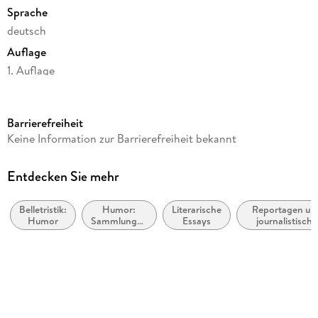
Sprache
deutsch
Auflage
1. Auflage
Seitenanzahl
220
Barrierefreiheit
Reihe
Keine Information zur Barrierefreiheit bekannt
Kolumnen (Dora Heldt), 3
Autor/Autorin
Entdecken Sie mehr
Dora Heldt
Belletristik:
Humor:
Literarische
Reportagen un
Verlag/Hersteller
Humor
Sammlungen
Essays
journalistische
dtv Verlagsgesellschaft
und
Berichterstattu
Anthologien
oder
Produktart
zusammengestell
Kolumnen
kartoniert
Gewicht
219 g