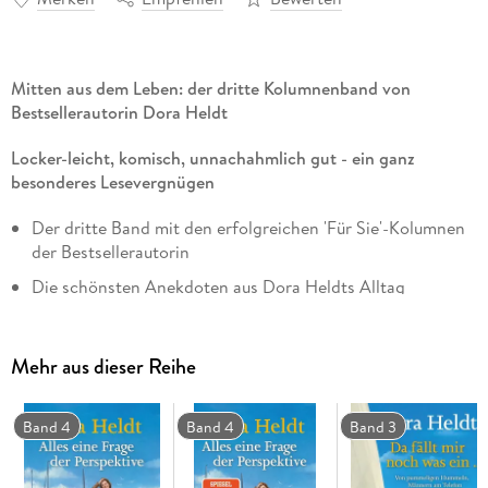
Mitten aus dem Leben: der dritte Kolumnenband von
Bestsellerautorin Dora Heldt
Locker-leicht, komisch, unnachahmlich gut - ein ganz
besonderes Lesevergnügen
Der dritte Band mit den erfolgreichen 'Für Sie'-Kolumnen
der Bestsellerautorin
Die schönsten Anekdoten aus Dora Heldts Alltag
Endlich nimmt uns Dora Heldt wieder mit in ihren oft
undurchsichtigen Alltagsdschungel - den sie mit Witz und
Mehr aus dieser Reihe
Charme auf unverwechselbare Weise kommentiert. Es stellen
sich essenzielle Fragen: nach dem kulinarischen Stellenwert
Band 4
Band 4
Band 3
von Käsebroten, dem überraschenden Verschwinden von
Sehhilfen und dem richtigen Umgang mit Männern am
Telefon. Doch das ist nur der Anfang: Denn auch die guten