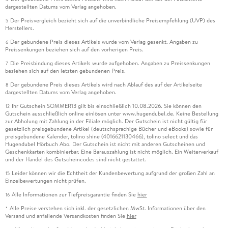
dargestellten Datums vom Verlag angehoben.
Der Preisvergleich bezieht sich auf die unverbindliche Preisempfehlung (UVP) des
5
Herstellers.
Der gebundene Preis dieses Artikels wurde vom Verlag gesenkt. Angaben zu
6
Preissenkungen beziehen sich auf den vorherigen Preis.
Die Preisbindung dieses Artikels wurde aufgehoben. Angaben zu Preissenkungen
7
beziehen sich auf den letzten gebundenen Preis.
Der gebundene Preis dieses Artikels wird nach Ablauf des auf der Artikelseite
8
dargestellten Datums vom Verlag angehoben.
Ihr Gutschein SOMMER13 gilt bis einschließlich 10.08.2026. Sie können den
12
Gutschein ausschließlich online einlösen unter www.hugendubel.de. Keine Bestellung
zur Abholung mit Zahlung in der Filiale möglich. Der Gutschein ist nicht gültig für
gesetzlich preisgebundene Artikel (deutschsprachige Bücher und eBooks) sowie für
preisgebundene Kalender, tolino shine (4016621130466), tolino select und das
Hugendubel Hörbuch Abo. Der Gutschein ist nicht mit anderen Gutscheinen und
Geschenkkarten kombinierbar. Eine Barauszahlung ist nicht möglich. Ein Weiterverkauf
und der Handel des Gutscheincodes sind nicht gestattet.
Leider können wir die Echtheit der Kundenbewertung aufgrund der großen Zahl an
15
Einzelbewertungen nicht prüfen.
Alle Informationen zur Tiefpreisgarantie finden Sie
hier
16
Alle Preise verstehen sich inkl. der gesetzlichen MwSt. Informationen über den
*
Versand und anfallende Versandkosten finden Sie
hier