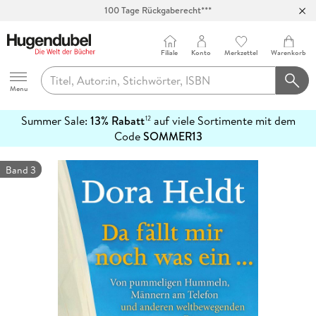
100 Tage Rückgaberecht***
Abholung in über 100 Filialen
Filiale
Konto
Merkzettel
Warenkorb
Hugendubel
Menu
Summer Sale:
13% Rabatt
auf viele Sortimente mit dem
12
mehr
Code
SOMMER13
erfahren
Band 3