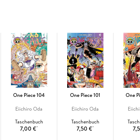
Die Serie gilt als noch nicht abgeschlossen
Für Fans von "Naruto", "Dragon Ball", "My H
Ideal für Jungs, Mädchen und alle Geschlec
Tolle Charaktere, dynamische Action und ein
One Piece 104
One Piece 101
One P
Eiichiro Oda
Eiichiro Oda
Eiich
Taschenbuch
Taschenbuch
Tasc
7,00 €
7,50 €
7,
*
*