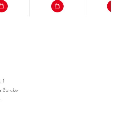
 1
n Borcke
e
uch
erlag GmbH, Völckersstraße 14-20, 22765