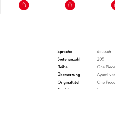
Sprache
deutsch
Seitenanzahl
205
Reihe
One Piece,
Übersetzung
Ayumi vo
Originaltitel
One Piec
Produktart
kartoniert
Gewicht
155 g
Sonstiges
Taschenb
Herstelleradresse
Carlsen V