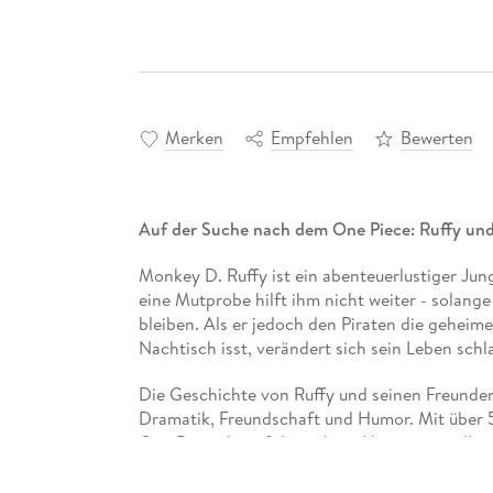
Merken
Empfehlen
Bewerten
Auf der Suche nach dem One Piece: Ruffy und
Monkey D. Ruffy ist ein abenteuerlustiger Jun
eine Mutprobe hilft ihm nicht weiter - solang
bleiben. Als er jedoch den Piraten die geheime
Nachtisch isst, verändert sich sein Leben schl
Die Geschichte von Ruffy und seinen Freunden 
Dramatik, Freundschaft und Humor. Mit über 5
One Piece die erfolgreichste Mangaserie aller 
Abenteuer-Manga über einen Jungen und sei