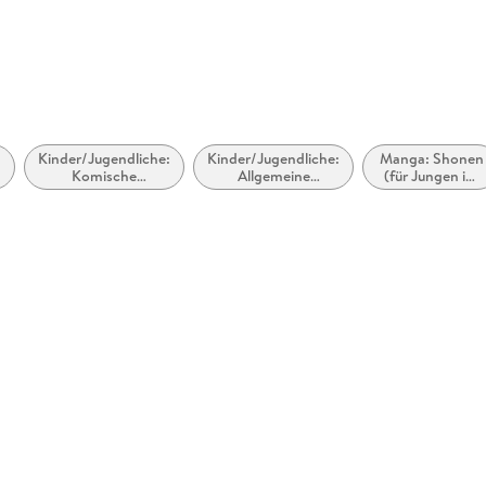
Hamburg, 
Kinder/Jugendliche:
Kinder/Jugendliche:
Manga: Shonen
Komische
Allgemeine
(für Jungen im
(humorvolle)
Interessen: Piraten
Teenageralter)
Fantasy