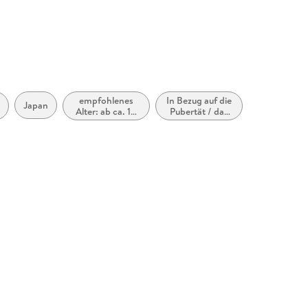
produktsicherheit@carlsen.de
empfohlenes
In Bezug auf die
Japan
Alter: ab ca. 10
Pubertät / das
Jahre
Teenageralter