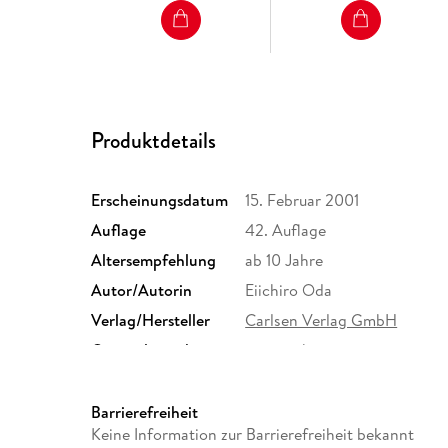
Produktdetails
Erscheinungsdatum
15. Februar 2001
Auflage
42. Auflage
Altersempfehlung
ab 10 Jahre
Autor/Autorin
Eiichiro Oda
Verlag/Hersteller
Carlsen Verlag GmbH
Originalsprache
japanisch
Abbildungen
Illustr.
Größe (L/B/H)
175/114/20 mm
Barrierefreiheit
Keine Information zur Barrierefreiheit bekannt
ISBN
9783551745811