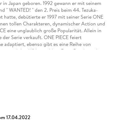
r in Japan geboren. 1992 gewann er mit seinem
and " WANTED! " den 2. Preis beim 44. Tezuka-
 hatte, debütierte er 1997 mit seiner Serie ONE
n tollen Charakteren, dynamischer Action und
eine unglaublich große Popularität. Allein in
 der Serie verkauft. ONE PIECE feiert
e adaptiert, ebenso gibt es eine Reihe von
uropa und den USA unzählige Fans. Die deutsche
sen, außerdem sind mehrere Guides und Romane
en!
om 17.04.2022