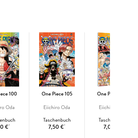
ero Academia" und "Fairy Tail"
hter ab 10 Jahren
 packendes Abenteuer: Der Beginn von One Piece
iece 100
One Piece 105
One Piece 107
iro Oda
Eiichiro Oda
Eiichiro Oda
henbuch
Taschenbuch
Taschenbuch
50 €
7,50 €
7,00 €
*
*
*