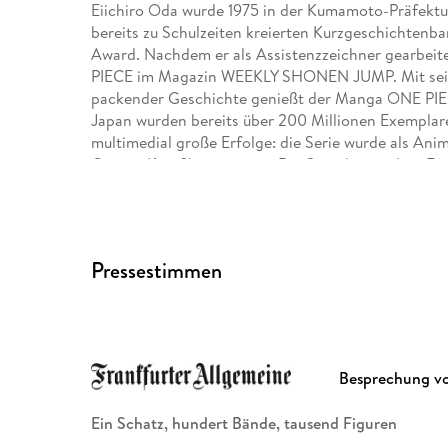
Eiichiro Oda wurde 1975 in der Kumamoto-Präfektu
bereits zu Schulzeiten kreierten Kurzgeschichtenb
Award. Nachdem er als Assistenzzeichner gearbeitet
PIECE im Magazin WEEKLY SHONEN JUMP. Mit seine
packender Geschichte genießt der Manga ONE PIECE 
Japan wurden bereits über 200 Millionen Exemplare
multimedial große Erfolge: die Serie wurde als Anim
Games, Kinofilmen u. v. m. Die Serie hat auch in E
Ausgabe des Manga kommt dreimonatlich bei Carl
sowie der Kurzgeschichtenband WANTED erschien
Pressestimmen
Besprechung v
Ein Schatz, hundert Bände, tausend Figuren