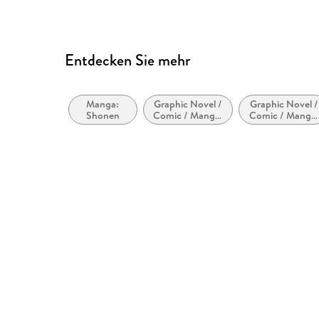
Entdecken Sie mehr
Manga:
Graphic Novel /
Graphic Novel /
Shonen
Comic / Manga:
Comic / Manga:
Superhelden
Action und
und
Abenteuer
Superschurken