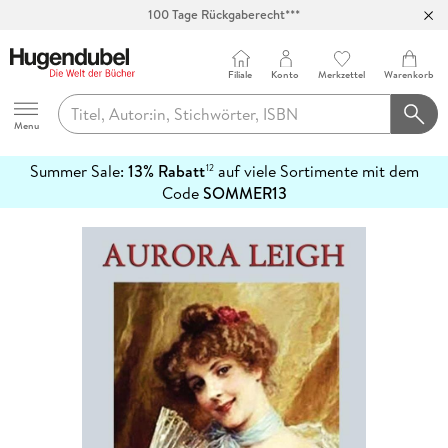
100 Tage Rückgaberecht***
Abholung in über 100 Filialen
Filiale
Konto
Merkzettel
Warenkorb
Hugendubel
Menu
Summer Sale:
13% Rabatt
auf viele Sortimente mit dem
12
mehr
Code
SOMMER13
erfahren