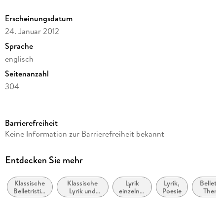
Erscheinungsdatum
24. Januar 2012
Sprache
englisch
Seitenanzahl
304
Reihe
Oxford University Press
Barrierefreiheit
Autor/Autorin
Keine Information zur Barrierefreiheit bekannt
Elizabeth Barrett Browning
Verlag/Hersteller
Entdecken Sie mehr
SMK Books
Klassische
Klassische
Lyrik
Lyrik,
Belletri
Produktart
Belletristik:
Lyrik und
einzelner
Poesie
Them
kartoniert
allgemein
Dichtung
Dichter
Stoff
und
(vor dem 20.
Motiv
Gewicht
literarisch
Jahrhundert)
Seelen