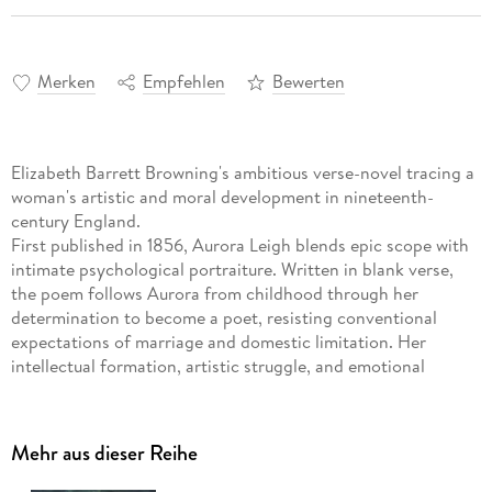
Merken
Empfehlen
Bewerten
Elizabeth Barrett Browning's ambitious verse-novel tracing a
woman's artistic and moral development in nineteenth-
century England.
First published in 1856, Aurora Leigh blends epic scope with
intimate psychological portraiture. Written in blank verse,
the poem follows Aurora from childhood through her
determination to become a poet, resisting conventional
expectations of marriage and domestic limitation. Her
intellectual formation, artistic struggle, and emotional
entanglements unfold against the social tensions of
Victorian England.
At once a Künstlerroman and a social critique, the work
Mehr aus dieser Reihe
addresses class division, women's education, industrial
poverty, and the vocation of the artist. Browning's heroine