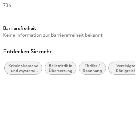
736
Reihe
Inspector Lynley, 10
Barrierefreiheit
Autor/Autorin
Keine Information zur Barrierefreiheit bekannt
Elizabeth George
Übersetzung
Entdecken Sie mehr
Mechtild Sandberg-Ciletti
Kriminalromane
Belletristik in
Thriller /
Vereinigtes
Verlag/Hersteller
und Mystery:
Übersetzung
Spannung
Königreich,
Goldmann TB
Polizeiarbeit &
Großbritanni
Forensik
Originaltitel
In Pursuit of the Proper Sinner
Originalsprache
englisch
Produktart
kartoniert
Gewicht