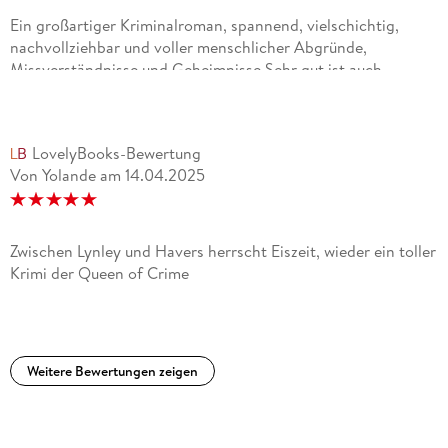
Ein großartiger Kriminalroman, spannend, vielschichtig,
nachvollziehbar und voller menschlicher Abgründe,
Missverständnisse und Geheimnisse.Sehr gut ist auch
dargestellt, wie sich der Spalt zwischen Barbara Havers und
Thomas Lynley vergrößert. Vieles wäre anders gekommen,
wenn alle miteinander gesprochen hätten und nicht teilweise
LovelyBooks-Bewertung
verbohrt und andererseits aus der Absicht heraus, anderen
Von Yolande
am
14.04.2025
Gram und Kummer zu ersparen, mit ihrem Wissen nicht
hinter dem Berg gehalten hätten.Meine Bewertung: 10/10
Punkte.https://sunsys-blog.blogspot.com/2026/06/gelesen-
undank-ist-der-vater-lohn.html
Zwischen Lynley und Havers herrscht Eiszeit, wieder ein toller
Krimi der Queen of Crime
Weitere Bewertungen zeigen