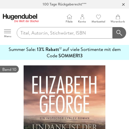
100 Tage Rückgaberecht***
Abholung in über 100 Filialen
Filiale
Konto
Merkzettel
Warenkorb
Hugendubel
Menu
Summer Sale:
13% Rabatt
auf viele Sortimente mit dem
12
mehr
Code
SOMMER13
erfahren
Band 10