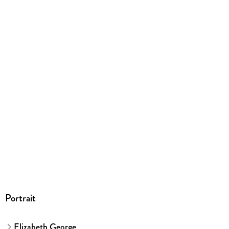
553 g
Größe (L/B/H)
190/125/53 mm
ISBN
9783442482887
Herstelleradresse
Penguin Random House Verlagsgruppe GmbH, Neumarkter
Straße 28, 81673 München,
produktsicherheit@penguinrandomhouse.de
Portrait
Elizabeth George