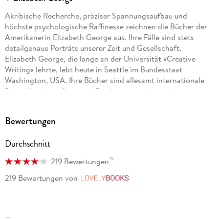
Akribische Recherche, präziser Spannungsaufbau und
höchste psychologische Raffinesse zeichnen die Bücher der
Amerikanerin Elizabeth George aus. Ihre Fälle sind stets
detailgenaue Porträts unserer Zeit und Gesellschaft.
Elizabeth George, die lange an der Universität »Creative
Writing« lehrte, lebt heute in Seattle im Bundesstaat
Washington, USA. Ihre Bücher sind allesamt internationale
Bestseller, die sofort nach Erscheinen nicht nur die
Spitzenplätze der deutschen Verkaufscharts erklimmen. Ihre
Lynley-Havers-Romane wurden von der BBC verfilmt und
Bewertungen
auch im deutschen Fernsehen mit großem Erfolg
ausgestrahlt.
Durchschnitt
15
219 Bewertungen
219 Bewertungen
von
LovelyBooks