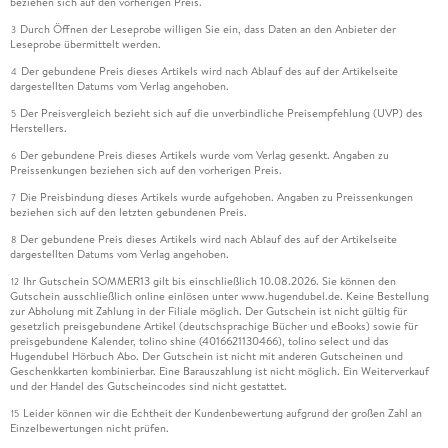
beziehen sich auf den vorherigen Preis.
Durch Öffnen der Leseprobe willigen Sie ein, dass Daten an den Anbieter der
3
Leseprobe übermittelt werden.
Der gebundene Preis dieses Artikels wird nach Ablauf des auf der Artikelseite
4
dargestellten Datums vom Verlag angehoben.
Der Preisvergleich bezieht sich auf die unverbindliche Preisempfehlung (UVP) des
5
Herstellers.
Der gebundene Preis dieses Artikels wurde vom Verlag gesenkt. Angaben zu
6
Preissenkungen beziehen sich auf den vorherigen Preis.
Die Preisbindung dieses Artikels wurde aufgehoben. Angaben zu Preissenkungen
7
beziehen sich auf den letzten gebundenen Preis.
Der gebundene Preis dieses Artikels wird nach Ablauf des auf der Artikelseite
8
dargestellten Datums vom Verlag angehoben.
Ihr Gutschein SOMMER13 gilt bis einschließlich 10.08.2026. Sie können den
12
Gutschein ausschließlich online einlösen unter www.hugendubel.de. Keine Bestellung
zur Abholung mit Zahlung in der Filiale möglich. Der Gutschein ist nicht gültig für
gesetzlich preisgebundene Artikel (deutschsprachige Bücher und eBooks) sowie für
preisgebundene Kalender, tolino shine (4016621130466), tolino select und das
Hugendubel Hörbuch Abo. Der Gutschein ist nicht mit anderen Gutscheinen und
Geschenkkarten kombinierbar. Eine Barauszahlung ist nicht möglich. Ein Weiterverkauf
und der Handel des Gutscheincodes sind nicht gestattet.
Leider können wir die Echtheit der Kundenbewertung aufgrund der großen Zahl an
15
Einzelbewertungen nicht prüfen.