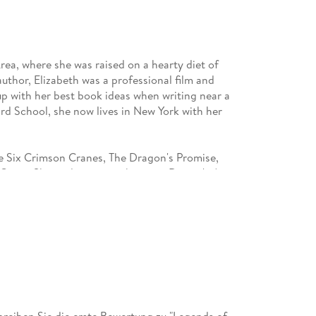
ea, where she was raised on a hearty diet of
uthor, Elizabeth was a professional film and
p with her best book ideas when writing near a
ard School, she now lives in New York with her
ude Six Crimson Cranes, The Dragon's Promise,
urse. She is also a contributor to Disney's A
eiben Sie die erste Bewertung zu "Legends of