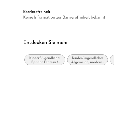
Herstelleradresse
Penguin Random House Irelan
contact.penguin.ie
Barrierefreiheit
Keine Information zur Barrierefreiheit bekannt
Entdecken Sie mehr
Kinder/Jugendliche:
Kinder/Jugendliche:
Epische Fantasy /
Allgemeine, moderne
Heldenfantasy
und zeitgenössische
Belletristik