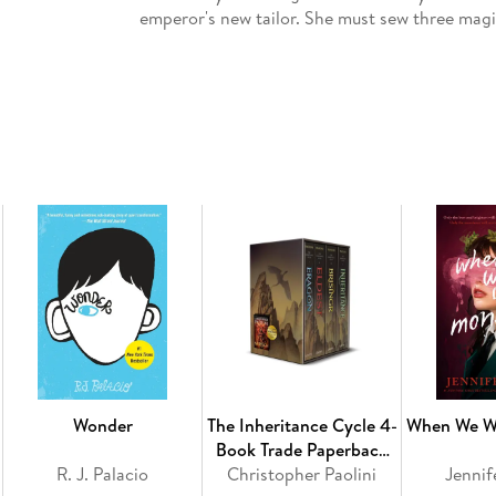
emperor's new tailor. She must sew three magi
the tears of the moon, and the blood of stars.
future of her kingdom hangs in the balance.
The Six Crimson Cranes Duology (Six Crimson
princess must break the curse that stole her id
their days as cranes. In her pursuit of a cure,
dragon pearl with a mind of its own, and a love
Wonder
The Inheritance Cycle 4-
When We W
Book Trade Paperback
R. J. Palacio
Christopher Paolini
Boxed Set
Jennif