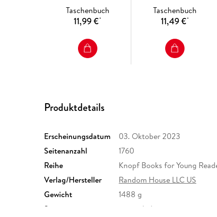
Taschenbuch
Taschenbuch
11,99 €
11,49 €
*
*
Produktdetails
Erscheinungsdatum
03. Oktober 2023
Seitenanzahl
1760
Reihe
Knopf Books for Young Read
Verlag/Hersteller
Random House LLC US
Gewicht
1488 g
Sonstiges
setinschuber