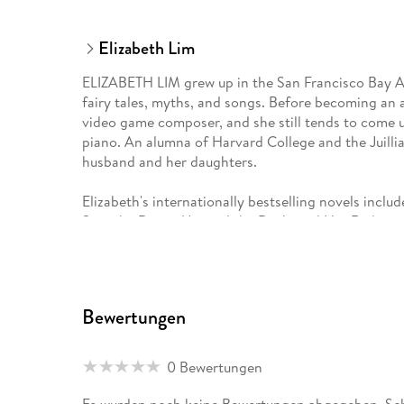
Elizabeth Lim
ELIZABETH LIM grew up in the San Francisco Bay Ar
fairy tales, myths, and songs. Before becoming an a
video game composer, and she still tends to come u
piano. An alumna of Harvard College and the Juilli
husband and her daughters.
Elizabeth's internationally bestselling novels incl
Spin the Dawn, Unravel the Dusk, and Her Radiant C
Twisted Tale series.
Visit her at elizabethlim.com
Bewertungen
Follow her on Twitter at @LizLim
Follow her on Instagram at @elimpix
0 Bewertungen
Es wurden noch keine Bewertungen abgegeben. Schr