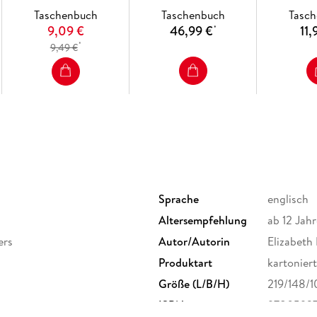
Taschenbuch
Taschenbuch
Tasc
9,09 €
46,99 €
11,
*
*
9,49 €
Sprache
englisch
Altersempfehlung
ab 12 Jahr
ers
Autor/Autorin
Elizabeth
Produktart
kartoniert
Größe (L/B/H)
219/148/
ISBN
9780593