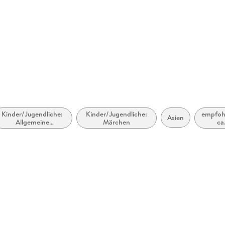
d, https://eu-
Kinder/Jugendliche:
Kinder/Jugendliche:
empfohl
Asien
Allgemeine
Märchen
ca
Interessen: Regionen,
Orte und Menschen