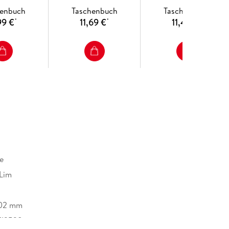
henbuch
Taschenbuch
Taschenbuch
99 €
11,69 €
11,49 €
*
*
*
e
 Lim
102 mm
712528