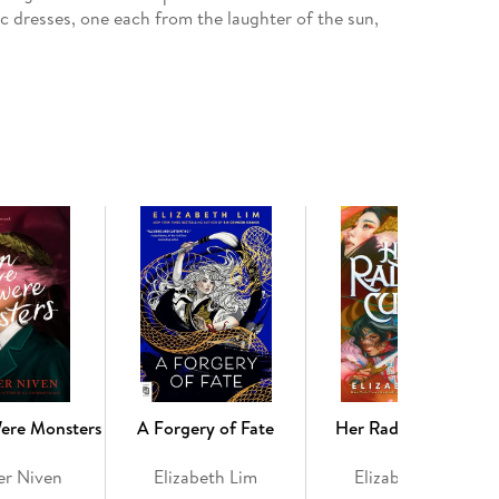
c dresses, one each from the laughter of the sun,
 But it's not just her own prospects at stake—the
 Cranes and The Dragon's Promise): An exiled
entity and sentenced her six brothers to live out
 she discovers a conspiracy of demons, a cursed
 she'd sacrifice everything to protect....
ere Monsters
A Forgery of Fate
Her Radiant Curse
er Niven
Elizabeth Lim
Elizabeth Lim