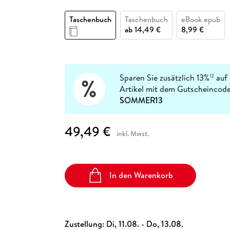
Fremdsprachige Bücher
n Lernhilfen
 Jugendbücher
eiber
Hörbuch Downloads im Bundle
cher
 Vergleich
 Puzzlezubehör
Lernen
New Adult
STABILO
Taschenbücher
Taschenbuch
Taschenbuch
eBook epub
hilfen
hriller
 Backen
er
lender
Ratgeber
ab
14,49 €
8,99 €
op
hriller
Romance
Sachbücher
precher:innen
Science Fiction
Sparen Sie zusätzlich 13%
auf 
12
Artikel mit dem Gutscheincode
Fremdsprachige Bücher
SOMMER13
49,49 €
inkl. Mwst.
In den Warenkorb
Zustellung:
Di, 11.08. - Do, 13.08.