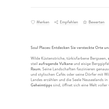
Merken
Empfehlen
Bewerten
Soul Places: Entdecken Sie versteckte Orte und
Wilde Küstenstriche, türkisfarbene Bergseen,
steil
aufragende Vulkane
und eisige Berggipfe
Raum
. Seine Landschaften faszinieren genauso
und stylischen Cafés oder seine Dörfer mit W
Landes erzählen und die Seele Neuseelands in 
Geheimtipps
sind, öffnet sich eine Welt voller
Diese besonderen Orte hat Autorin Elke Homb
Dieser Reiseführer Neuseeland bietet: