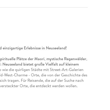
 einzigartige Erlebnisse in Neuseeland!
spirituelle Plätze der Maori
,
mystische Regenwälder
,
l:
Neuseeland bietet große Vielfalt auf kleinem
 wie die quirligen Städte mit Street-Art-Galerien
ild-West-Charme - Orte, die von der Geschichte des
sich tragen. Für Reisende, die auf der Suche nach
 versteckter Orte, die entdeckt werden wollen.
urg für ihren
Inspirationsreiseführer
aufgespürt.