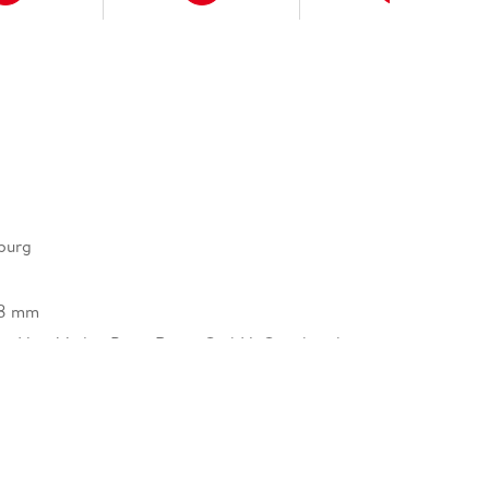
burg
18 mm
ow-How Verlag Peter Rump GmbH, Osnabrücker
33649 Bielefeld, info@reise-know-how.de