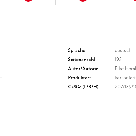
Sprache
deutsch
Seitenanzahl
192
Autor/Autorin
Elke Hom
bH
Produktart
kartoniert
Größe (L/B/H)
207/139/
Herstelleradresse
Reise Kn
Str. 79, 