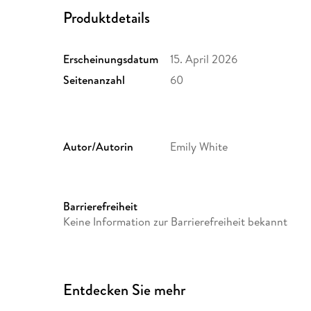
Produktdetails
Erscheinungsdatum
15. April 2026
Seitenanzahl
60
Autor/Autorin
Emily White
Produktart
kartoniert
Größe (L/B/H)
210/148/5 mm
Barrierefreiheit
Herstelleradresse
tredition GmbH, Heinz-Beuse
Keine Information zur Barrierefreiheit bekannt
operations@tredition.com
Entdecken Sie mehr