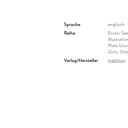
Sprache
englisch
Reihe
Erotic Sex
Illustrat
Plots Unc
Girls. Onl
Verlag/Hersteller
tredition
Gewicht
101 g
ISBN
9783384
n-Stieg 5, 22926 Ahrensburg,