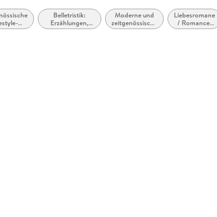
nössische
Belletristik:
Moderne und
Liebesromane
estyle-
Erzählungen,
zeitgenössische
/ Romance:
teratur
Kurzgeschichten,
Liebesromane /
Romantic
Short Stories
Romance
Suspense