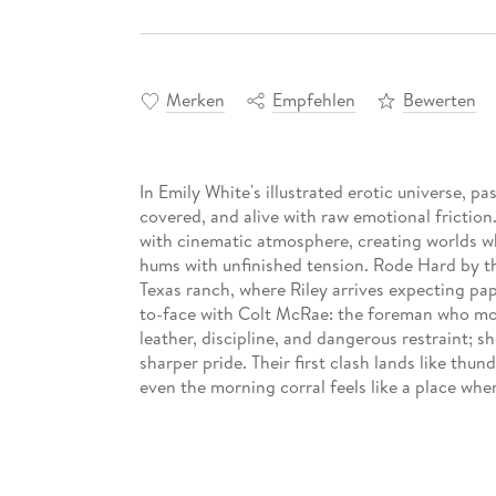
Merken
Empfehlen
Bewerten
In Emily White's illustrated erotic universe, pa
covered, and alive with raw emotional friction
with cinematic atmosphere, creating worlds whe
hums with unfinished tension. Rode Hard by t
Texas ranch, where Riley arrives expecting pap
to-face with Colt McRae: the foreman who moves
leather, discipline, and dangerous restraint; s
sharper pride. Their first clash lands like thun
even the morning corral feels like a place wh
does not ask politely. It waits in the dust, wat