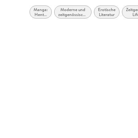
Manga:
Moderne und
Erotische
Zeitge
Hentai
zeitgenössische
Literatur
Lif
Manga
Belletristik:
Li
allgemein und
literarisch