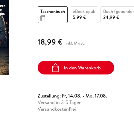
Fremdsprachige Bücher
n Lernhilfen
 Jugendbücher
eiber
Hörbuch Downloads im Bundle
cher
 Vergleich
 Puzzlezubehör
Lernen
New Adult
STABILO
Taschenbücher
Taschenbuch
eBook epub
Buch (gebunde
hilfen
hriller
 Backen
er
lender
Ratgeber
5,99 €
24,99 €
op
hriller
Romance
Sachbücher
18,99 €
precher:innen
inkl. Mwst.
Science Fiction
Fremdsprachige Bücher
In den Warenkorb
Zustellung:
Fr, 14.08. - Mo, 17.08.
Versand in 3-5 Tagen
Versandkostenfrei