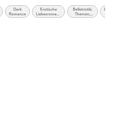
Dark
Erotische
Belletristik:
Liebesromane
Romance
Liebesromane
Themen,
/ Romance:
/ Romance
Stoffe,
Die Reichen,
Motive:
Berühmten
Liebe und
und
Beziehungen
Mächtigen