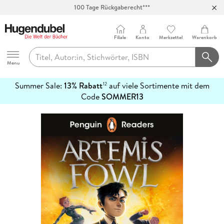
Abholung in über 100 Filialen
Filiale
Konto
Merkzettel
Warenkorb
Hugendubel
Menu
Summer Sale:
13% Rabatt
auf viele Sortimente mit dem
12
mehr
Code
SOMMER13
erfahren