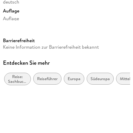
deutsch
Auflage
Auflage
Seitenanzahl
230
Barrierefreiheit
Reihe
Keine Information zur Barrierefreiheit bekannt
111 Orte ...
Autor/Autorin
Entdecken Sie mehr
Fabrizio Ardito
Reise:
Verlag/Hersteller
Reiseführer
Europa
Südeuropa
Mittel
Sachbuch,
Emons Verlag
Ratgeber
Produktart
kartoniert
Abbildungen
Mit zahlreichen Abbildungen.
Gewicht