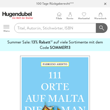
100 Tage Rückgaberecht***
Abholung in über 100 Filialen
Filiale
Konto
Merkzettel
Warenkorb
Hugendubel
Menu
Summer Sale:
13% Rabatt
auf viele Sortimente mit dem
12
mehr
Code
SOMMER13
erfahren