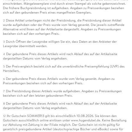
einschränken. Mängelexemplare sind durch einen Stempel als solche gekennzeichnet.
Die frühere Buchpreisbindung ist aufgehoben. Angaben zu Preissenkungen beziehen
sich auf den gebundenen Preis eines mangelfreien Exemplars.
Diese Artikel unterliegen nicht der Preisbindung, die Preisbindung dieser Artikel
2
wurde aufgehoben oder der Preis wurde vom Verlag gesenkt. Die jeweils zutreffende
Alternative wird Ihnen auf der Artikelseite dargestellt. Angaben zu Preissenkungen
beziehen sich auf den vorherigen Preis.
Durch Öffnen der Leseprobe willigen Sie ein, dass Daten an den Anbieter der
3
Leseprobe übermittelt werden.
Der gebundene Preis dieses Artikels wird nach Ablauf des auf der Artikelseite
4
dargestellten Datums vom Verlag angehoben.
Der Preisvergleich bezieht sich auf die unverbindliche Preisempfehlung (UVP) des
5
Herstellers.
Der gebundene Preis dieses Artikels wurde vom Verlag gesenkt. Angaben zu
6
Preissenkungen beziehen sich auf den vorherigen Preis.
Die Preisbindung dieses Artikels wurde aufgehoben. Angaben zu Preissenkungen
7
beziehen sich auf den letzten gebundenen Preis.
Der gebundene Preis dieses Artikels wird nach Ablauf des auf der Artikelseite
8
dargestellten Datums vom Verlag angehoben.
Ihr Gutschein SOMMER13 gilt bis einschließlich 10.08.2026. Sie können den
12
Gutschein ausschließlich online einlösen unter www.hugendubel.de. Keine Bestellung
zur Abholung mit Zahlung in der Filiale möglich. Der Gutschein ist nicht gültig für
gesetzlich preisgebundene Artikel (deutschsprachige Bücher und eBooks) sowie für