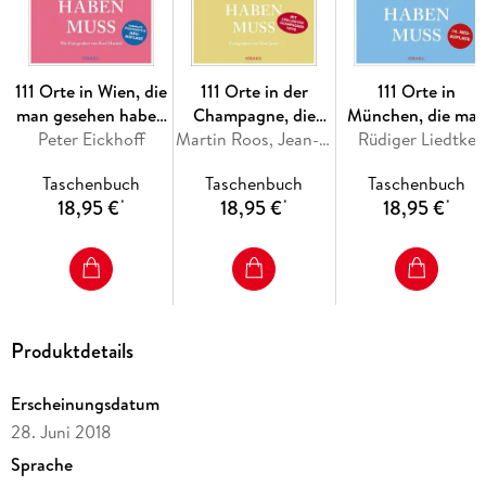
111 Orte in Wien, die
111 Orte in der
111 Orte in
man gesehen haben
Champagne, die
München, die ma
Peter Eickhoff
muss
man gesehen haben
Martin Roos, Jean-Claude Bourgueil
Rüdiger Liedtke
gesehen haben
muss
muss, Band 1
Taschenbuch
Taschenbuch
Taschenbuch
18,95 €
18,95 €
18,95 €
*
*
*
Produktdetails
Erscheinungsdatum
28. Juni 2018
Sprache