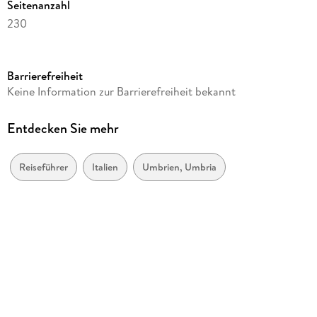
Seitenanzahl
230
Reihe
111 Orte ...
Barrierefreiheit
Autor/Autorin
Keine Information zur Barrierefreiheit bekannt
Fabrizio Ardito
Verlag/Hersteller
Entdecken Sie mehr
Emons Verlag
Produktart
Reiseführer
Italien
Umbrien, Umbria
kartoniert
Abbildungen
Mit zahlreichen Fotografien.
Gewicht
467 g
Größe (L/B/H)
203/136/22 mm