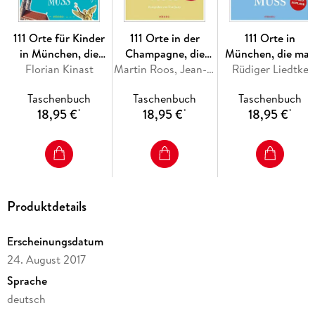
111 Orte für Kinder
111 Orte in der
111 Orte in
in München, die
Champagne, die
München, die ma
man gesehen haben
Florian Kinast
man gesehen haben
Martin Roos, Jean-Claude Bourgueil
Rüdiger Liedtke
gesehen haben
muss
muss
muss, Band 1
Taschenbuch
Taschenbuch
Taschenbuch
18,95 €
18,95 €
18,95 €
*
*
*
Produktdetails
Erscheinungsdatum
24. August 2017
Sprache
deutsch