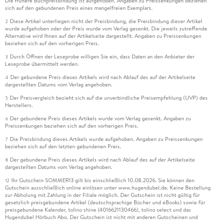
Die frühere Buchpreisbindung ist aufgehoben. Angaben zu Preissenkungen beziehen
sich auf den gebundenen Preis eines mangelfreien Exemplars.
Diese Artikel unterliegen nicht der Preisbindung, die Preisbindung dieser Artikel
2
wurde aufgehoben oder der Preis wurde vom Verlag gesenkt. Die jeweils zutreffende
Alternative wird Ihnen auf der Artikelseite dargestellt. Angaben zu Preissenkungen
beziehen sich auf den vorherigen Preis.
Durch Öffnen der Leseprobe willigen Sie ein, dass Daten an den Anbieter der
3
Leseprobe übermittelt werden.
Der gebundene Preis dieses Artikels wird nach Ablauf des auf der Artikelseite
4
dargestellten Datums vom Verlag angehoben.
Der Preisvergleich bezieht sich auf die unverbindliche Preisempfehlung (UVP) des
5
Herstellers.
Der gebundene Preis dieses Artikels wurde vom Verlag gesenkt. Angaben zu
6
Preissenkungen beziehen sich auf den vorherigen Preis.
Die Preisbindung dieses Artikels wurde aufgehoben. Angaben zu Preissenkungen
7
beziehen sich auf den letzten gebundenen Preis.
Der gebundene Preis dieses Artikels wird nach Ablauf des auf der Artikelseite
8
dargestellten Datums vom Verlag angehoben.
Ihr Gutschein SOMMER13 gilt bis einschließlich 10.08.2026. Sie können den
12
Gutschein ausschließlich online einlösen unter www.hugendubel.de. Keine Bestellung
zur Abholung mit Zahlung in der Filiale möglich. Der Gutschein ist nicht gültig für
gesetzlich preisgebundene Artikel (deutschsprachige Bücher und eBooks) sowie für
preisgebundene Kalender, tolino shine (4016621130466), tolino select und das
Hugendubel Hörbuch Abo. Der Gutschein ist nicht mit anderen Gutscheinen und