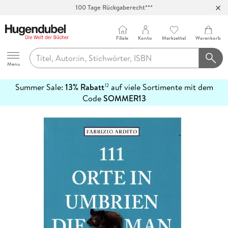
100 Tage Rückgaberecht***
Abholung in über 100 Filialen
Filiale
Konto
Merkzettel
Warenkorb
Hugendubel
Menu
Summer Sale:
13% Rabatt
auf viele Sortimente mit dem
12
mehr
Code
SOMMER13
erfahren