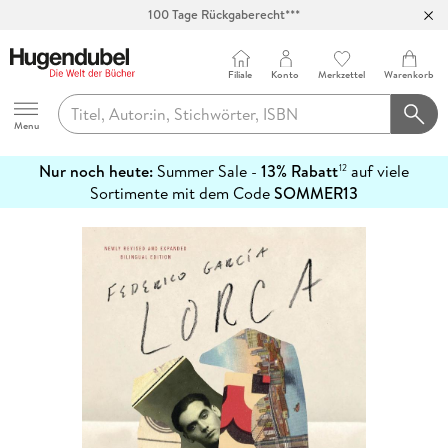
100 Tage Rückgaberecht***
Abholung in über 100 Filialen
Filiale
Konto
Merkzettel
Warenkorb
Hugendubel
Menu
Nur noch heute:
Summer Sale -
13% Rabatt
auf viele
12
mehr
Sortimente mit dem Code
SOMMER13
erfahren