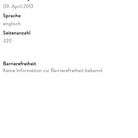
09. April 2013
Sprache
englisch
Seitenanzahl
320
Reihe
Farrar, Straus and Giroux
Barrierefreiheit
Autor/Autorin
Keine Information zur Barrierefreiheit bekannt
Federico García Lorca
Verlag/Hersteller
St. Martins Press
Produktart
kartoniert
Gewicht
446 g
Größe (L/B/H)