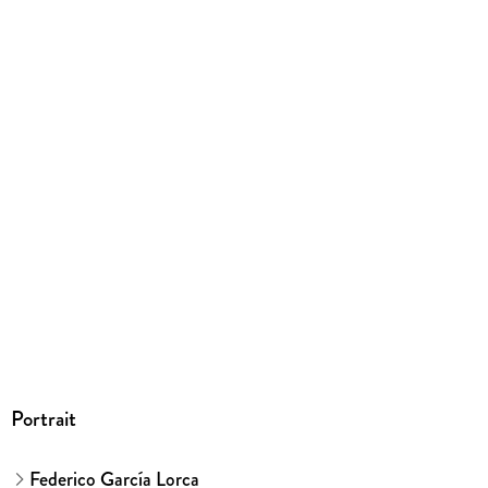
211/156/27 mm
ISBN
9780374533762
Portrait
Federico García Lorca