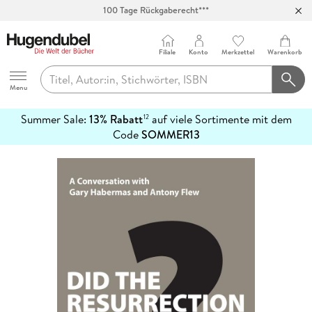
100 Tage Rückgaberecht***
Abholung in über 100 Filialen
Filiale
Konto
Merkzettel
Warenkorb
Hugendubel
Menu
Summer Sale:
13% Rabatt
auf viele Sortimente mit dem
12
mehr
Code
SOMMER13
erfahren