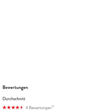
Gewicht
180 g
Größe (L/B/H)
184/129/18 mm
ISBN
9782889518241
Herstelleradresse
Pegasus Manga GmbH, Chausseestr. 20, 10115 Berlin,
kaze.vertrieb@harpercollins.de
Bewertungen
Durchschnitt
15
4 Bewertungen