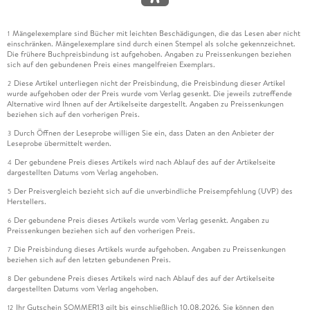
Mängelexemplare sind Bücher mit leichten Beschädigungen, die das Lesen aber nicht
1
einschränken. Mängelexemplare sind durch einen Stempel als solche gekennzeichnet.
Die frühere Buchpreisbindung ist aufgehoben. Angaben zu Preissenkungen beziehen
sich auf den gebundenen Preis eines mangelfreien Exemplars.
Diese Artikel unterliegen nicht der Preisbindung, die Preisbindung dieser Artikel
2
wurde aufgehoben oder der Preis wurde vom Verlag gesenkt. Die jeweils zutreffende
Alternative wird Ihnen auf der Artikelseite dargestellt. Angaben zu Preissenkungen
beziehen sich auf den vorherigen Preis.
Durch Öffnen der Leseprobe willigen Sie ein, dass Daten an den Anbieter der
3
Leseprobe übermittelt werden.
Der gebundene Preis dieses Artikels wird nach Ablauf des auf der Artikelseite
4
dargestellten Datums vom Verlag angehoben.
Der Preisvergleich bezieht sich auf die unverbindliche Preisempfehlung (UVP) des
5
Herstellers.
Der gebundene Preis dieses Artikels wurde vom Verlag gesenkt. Angaben zu
6
Preissenkungen beziehen sich auf den vorherigen Preis.
Die Preisbindung dieses Artikels wurde aufgehoben. Angaben zu Preissenkungen
7
beziehen sich auf den letzten gebundenen Preis.
Der gebundene Preis dieses Artikels wird nach Ablauf des auf der Artikelseite
8
dargestellten Datums vom Verlag angehoben.
Ihr Gutschein SOMMER13 gilt bis einschließlich 10.08.2026. Sie können den
12