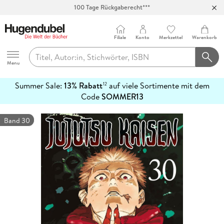
100 Tage Rückgaberecht***
Abholung in über 100 Filialen
Filiale
Konto
Merkzettel
Warenkorb
Hugendubel
Menu
Summer Sale:
13% Rabatt
auf viele Sortimente mit dem
12
mehr
Code
SOMMER13
erfahren
Band 30