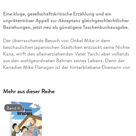
Eine kluge, gesellschaftskritische Erzählung und ein
unprätentiöser Appell zur Akzeptanz gleichgeschlechtlicher
Beziehungen, jetzt neu als günstigere Taschenbuchausgabe.
Der überraschende Besuch von Onkel Mike in dem
beschaulichen japanischen Städtchen entzückt seine Nichte
Kana, wirft den alleinerziehenden Vater Yaichi aber vollends
aus den wohlgeordneten Bahnen seines Lebens. Denn der
Kanadier Mike Flanagan ist der hinterbliebene Ehemann von
Yaichis verstorbenen Zwillingsbruder Ryoji, der als
Erwachsener die Akzeptanz seiner Sexualität im Ausland
suchte. Mike will mit seinem Besuch endlich die japanische
Mehr aus dieser Reihe
Verwandschaft kennenlernen und seine Trauer um Ryoji
teilen, während Yaichi sich gedanklich seinem Zwillingsbruder
erst wieder annähern muss. Hat er damals seinen Bruder
Band 4
genügend unterstützt, als der ihm seine Homosexualität
gebeichtet hat? Oder fühlte sich Ryoji von ihm im Stich
gelassen? Die ganze Nachbarschaft bebt unter Mikes Besuch,
denn einen großen bärtigen Kanadier haben die wenigsten