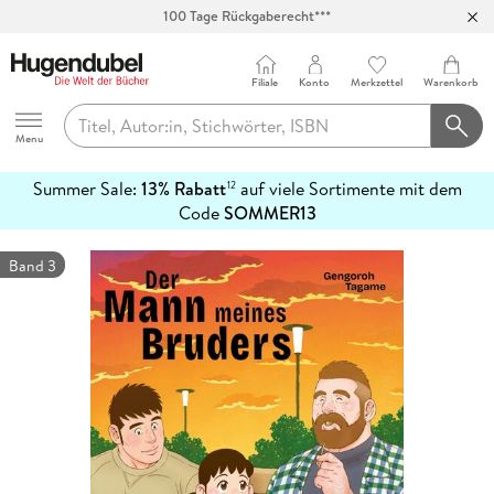
100 Tage Rückgaberecht***
Abholung in über 100 Filialen
Filiale
Konto
Merkzettel
Warenkorb
Hugendubel
Menu
Summer Sale:
13% Rabatt
auf viele Sortimente mit dem
12
mehr
Code
SOMMER13
erfahren
Band 3