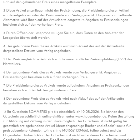
sich auf den gebundenen Preis eines mangelfreien Exemplars.
Diese Artikel unterliegen nicht der Preisbindung, die Preisbindung dieser Artikel
2
wurde aufgehoben oder der Preis wurde vom Verlag gesenkt. Die jeweils zutreffende
Alternative wird Ihnen auf der Artikelseite dargestellt. Angaben zu Preissenkungen
beziehen sich auf den vorherigen Preis.
Durch Öffnen der Leseprobe willigen Sie ein, dass Daten an den Anbieter der
3
Leseprobe übermittelt werden.
Der gebundene Preis dieses Artikels wird nach Ablauf des auf der Artikelseite
4
dargestellten Datums vom Verlag angehoben.
Der Preisvergleich bezieht sich auf die unverbindliche Preisempfehlung (UVP) des
5
Herstellers.
Der gebundene Preis dieses Artikels wurde vom Verlag gesenkt. Angaben zu
6
Preissenkungen beziehen sich auf den vorherigen Preis.
Die Preisbindung dieses Artikels wurde aufgehoben. Angaben zu Preissenkungen
7
beziehen sich auf den letzten gebundenen Preis.
Der gebundene Preis dieses Artikels wird nach Ablauf des auf der Artikelseite
8
dargestellten Datums vom Verlag angehoben.
Ihr Gutschein SOMMER13 gilt bis einschließlich 10.08.2026. Sie können den
12
Gutschein ausschließlich online einlösen unter www.hugendubel.de. Keine Bestellung
zur Abholung mit Zahlung in der Filiale möglich. Der Gutschein ist nicht gültig für
gesetzlich preisgebundene Artikel (deutschsprachige Bücher und eBooks) sowie für
preisgebundene Kalender, tolino shine (4016621130466), tolino select und das
Hugendubel Hörbuch Abo. Der Gutschein ist nicht mit anderen Gutscheinen und
Geschenkkarten kombinierbar. Eine Barauszahlung ist nicht möglich. Ein Weiterverkauf