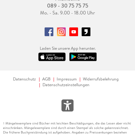
089 - 30 75 75 75
Mo. - Sa. 9.00 - 18.00 Uhr
Laden Sie unsere App herunter.
Datenschutz
AGB
Impressum
Widerrufsbelehrung
Datenschutzeinstellungen
Mängelexemplare sind Bücher mit leichten Beschädigungen, die das Lesen aber nicht
1
einschränken. Mängelexemplare sind durch einen Stempel als solche gekennzeichnet.
Die frühere Buchpreisbindung ist aufgehoben. Angaben zu Preissenkungen beziehen