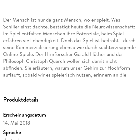
Der Mensch ist nur da ganz Mensch, wo er spielt. Was
Schiller einst dachte, bestätigt heute die Neurowissenschaft:
Im Spiel entfalten Menschen ihre Potenziale, beim Spiel
erfahren sie Lebendigkeit. Doch das Spiel ist bedroht - durch
seine Kommerzialisierung ebenso wie durch suchterzeugende
Online-Spiele. Der Hirnforscher Gerald Hüther und der
Philosoph Christoph Quarch wollen sich damit nicht
abfinden. Sie erläutern, warum unser Gehirn zur Hochform
aufläuft, sobald wir es spielerisch nutzen, erinnern an die
Wertschätzung des Spiels in früheren Kulturen und zeigen,
welche Spiele dazu angetan sind, Freiräume für Lebensfreude
zu öffnen - damit wir unsere spielerische Kreativität nicht
Produktdetails
verlieren.
Erscheinungsdatum
14. Mai 2018
Sprache