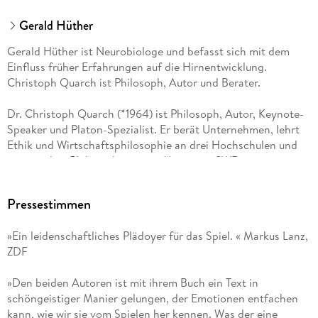
Gerald Hüther
Gerald Hüther ist Neurobiologe und befasst sich mit dem
Einfluss früher Erfahrungen auf die Hirnentwicklung.
Christoph Quarch ist Philosoph, Autor und Berater.
Dr. Christoph Quarch (*1964) ist Philosoph, Autor, Keynote-
Speaker und Platon-Spezialist. Er berät Unternehmen, lehrt
Ethik und Wirtschaftsphilosophie an drei Hochschulen und
veranstaltet Philosophiereisen. Mit seiner SWR-
Radiokolumne Der Frühstücks-Quarch sowie mit seinen
Podcasts, Artikeln und Büchern erreicht er ein breites
Pressestimmen
Publikum. Im Jahr 2020 initiierte und gründete er die neue
Platonische Akademie (akademie_3. org) zur Entwicklung
»Ein leidenschaftliches Plädoyer für das Spiel. « Markus Lanz,
eines geistigen Paradigmas für das digitale Zeitalter.
ZDF
Christoph Quarch lebt mit seiner Familie in Fulda. www.
christophquarch. de
»Den beiden Autoren ist mit ihrem Buch ein Text in
schöngeistiger Manier gelungen, der Emotionen entfachen
kann, wie wir sie vom Spielen her kennen. Was der eine