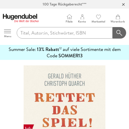
100 Tage Rückgaberecht***
Abholung in über 100 Filialen
Filiale
Konto
Merkzettel
Warenkorb
Hugendubel
Menu
Summer Sale:
13% Rabatt
auf viele Sortimente mit dem
12
mehr
Code
SOMMER13
erfahren