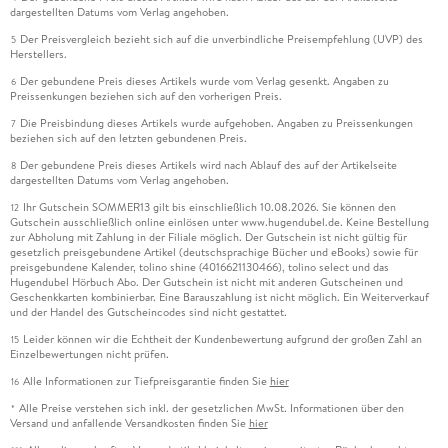
dargestellten Datums vom Verlag angehoben.
Der Preisvergleich bezieht sich auf die unverbindliche Preisempfehlung (UVP) des
5
Herstellers.
Der gebundene Preis dieses Artikels wurde vom Verlag gesenkt. Angaben zu
6
Preissenkungen beziehen sich auf den vorherigen Preis.
Die Preisbindung dieses Artikels wurde aufgehoben. Angaben zu Preissenkungen
7
beziehen sich auf den letzten gebundenen Preis.
Der gebundene Preis dieses Artikels wird nach Ablauf des auf der Artikelseite
8
dargestellten Datums vom Verlag angehoben.
Ihr Gutschein SOMMER13 gilt bis einschließlich 10.08.2026. Sie können den
12
Gutschein ausschließlich online einlösen unter www.hugendubel.de. Keine Bestellung
zur Abholung mit Zahlung in der Filiale möglich. Der Gutschein ist nicht gültig für
gesetzlich preisgebundene Artikel (deutschsprachige Bücher und eBooks) sowie für
preisgebundene Kalender, tolino shine (4016621130466), tolino select und das
Hugendubel Hörbuch Abo. Der Gutschein ist nicht mit anderen Gutscheinen und
Geschenkkarten kombinierbar. Eine Barauszahlung ist nicht möglich. Ein Weiterverkauf
und der Handel des Gutscheincodes sind nicht gestattet.
Leider können wir die Echtheit der Kundenbewertung aufgrund der großen Zahl an
15
Einzelbewertungen nicht prüfen.
Alle Informationen zur Tiefpreisgarantie finden Sie
hier
16
Alle Preise verstehen sich inkl. der gesetzlichen MwSt. Informationen über den
*
Versand und anfallende Versandkosten finden Sie
hier