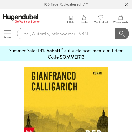
100 Tage Rückgaberecht***
Abholung in über 100 Filialen
Filiale
Konto
Merkzettel
Warenkorb
Hugendubel
Menu
Summer Sale:
13% Rabatt
auf viele Sortimente mit dem
12
mehr
Code
SOMMER13
erfahren