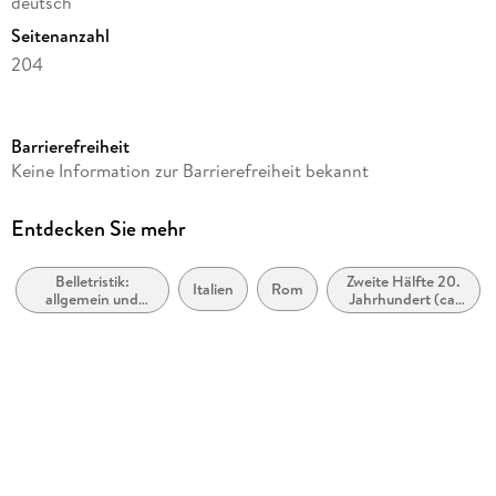
deutsch
Seitenanzahl
204
Autor/Autorin
Gianfranco Calligarich
Barrierefreiheit
Übersetzung
Keine Information zur Barrierefreiheit bekannt
Karin Krieger
Verlag/Hersteller
Entdecken Sie mehr
btb Taschenbuch
Belletristik:
Zweite Hälfte 20.
Originaltitel
Italien
Rom
allgemein und
Jahrhundert (ca.
L'ultima estate in città
literarisch
1950 bis ca. 1999)
Originalsprache
italienisch
Produktart
kartoniert
Gewicht