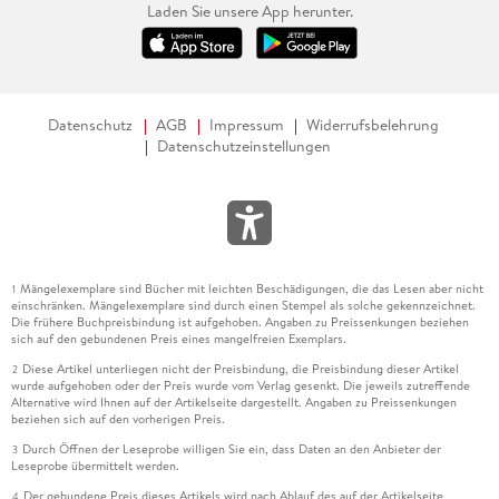
Laden Sie unsere App herunter.
Datenschutz
AGB
Impressum
Widerrufsbelehrung
Datenschutzeinstellungen
Mängelexemplare sind Bücher mit leichten Beschädigungen, die das Lesen aber nicht
1
einschränken. Mängelexemplare sind durch einen Stempel als solche gekennzeichnet.
Die frühere Buchpreisbindung ist aufgehoben. Angaben zu Preissenkungen beziehen
sich auf den gebundenen Preis eines mangelfreien Exemplars.
Diese Artikel unterliegen nicht der Preisbindung, die Preisbindung dieser Artikel
2
wurde aufgehoben oder der Preis wurde vom Verlag gesenkt. Die jeweils zutreffende
Alternative wird Ihnen auf der Artikelseite dargestellt. Angaben zu Preissenkungen
beziehen sich auf den vorherigen Preis.
Durch Öffnen der Leseprobe willigen Sie ein, dass Daten an den Anbieter der
3
Leseprobe übermittelt werden.
Der gebundene Preis dieses Artikels wird nach Ablauf des auf der Artikelseite
4