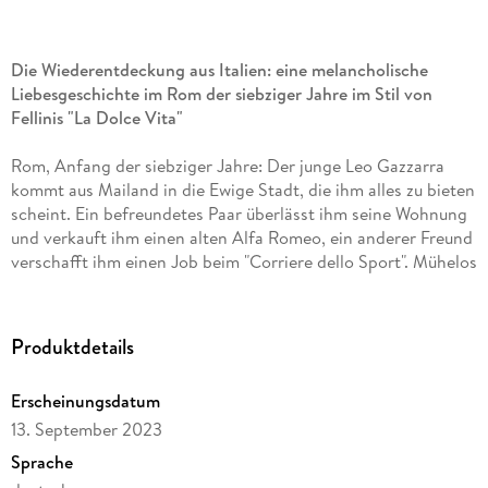
Die Wiederentdeckung aus Italien: eine melancholische
Liebesgeschichte im Rom der siebziger Jahre im Stil von
Fellinis "La Dolce Vita"
Rom, Anfang der siebziger Jahre: Der junge Leo Gazzarra
kommt aus Mailand in die Ewige Stadt, die ihm alles zu bieten
scheint. Ein befreundetes Paar überlässt ihm seine Wohnung
und verkauft ihm einen alten Alfa Romeo, ein anderer Freund
verschafft ihm einen Job beim "Corriere dello Sport". Mühelos
fast findet er Anschluss, frequentiert die angesagten Bars
und begegnet eines Abends der so exzentrischen wie
umwerfenden Arianna, die sein Leben umkrempelt.
Produktdetails
Gianfranco Calligarich hat mit "Der letzte Sommer in der
Stadt" einen Roman voller Wunder geschrieben, einen
Erscheinungsdatum
Roman, der auf jeder Seite Fellinis "La Dolce Vita" und Paolo
13. September 2023
Sorrentinos "La Grande Bellezza" heraufbeschwört und durch
seine schwindelerregende Unrast fasziniert.
Sprache