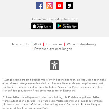
Laden Sie unsere App herunter.
Datenschutz
AGB
Impressum
Widerrufsbelehrung
Datenschutzeinstellungen
Mängelexemplare sind Bücher mit leichten Beschädigungen, die das Lesen aber nicht
1
einschränken. Mängelexemplare sind durch einen Stempel als solche gekennzeichnet.
Die frühere Buchpreisbindung ist aufgehoben. Angaben zu Preissenkungen beziehen
sich auf den gebundenen Preis eines mangelfreien Exemplars.
Diese Artikel unterliegen nicht der Preisbindung, die Preisbindung dieser Artikel
2
wurde aufgehoben oder der Preis wurde vom Verlag gesenkt. Die jeweils zutreffende
Alternative wird Ihnen auf der Artikelseite dargestellt. Angaben zu Preissenkungen
beziehen sich auf den vorherigen Preis.