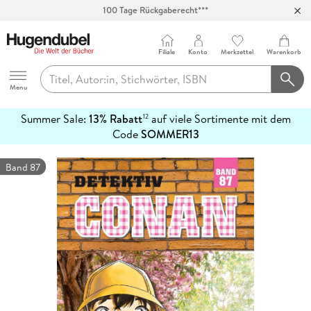
100 Tage Rückgaberecht***
Abholung in über 100 Filialen
Filiale
Konto
Merkzettel
Warenkorb
Hugendubel
Menu
Summer Sale:
13% Rabatt
auf viele Sortimente mit dem
12
mehr
Code
SOMMER13
erfahren
Band 87