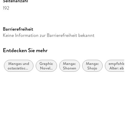
Seitenanzahl
192
Altersempfehlung
ab 10 Jahre
Barrierefreiheit
Reihe
Keine Information zur Barrierefreiheit bekannt
Detektiv Conan, 87
Autor/Autorin
Entdecken Sie mehr
Gosho Aoyama, Gsh Aoyama, G_sh_ Aoyama
Mangas und
Graphic
Manga:
Manga:
empfohlen
Übersetzung
ostasiatische
Novel /
Shonen
Shojo
Alter: ab c
Josef Shanel
Comic-Stile
Comic /
10 Jahre
bzw. -
Manga:
Verlag/Hersteller
Traditionen
Krimi,
Mystery
Egmont Manga
und
Thriller
Originaltitel
Meitantei Conan
Originalsprache
japanisch