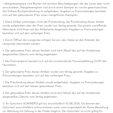
Mängelexemplare sind Bücher mit leichten Beschädigungen, die das Lesen aber nicht
1
einschränken. Mängelexemplare sind durch einen Stempel als solche gekennzeichnet.
Die frühere Buchpreisbindung ist aufgehoben. Angaben zu Preissenkungen beziehen
sich auf den gebundenen Preis eines mangelfreien Exemplars.
Diese Artikel unterliegen nicht der Preisbindung, die Preisbindung dieser Artikel
2
wurde aufgehoben oder der Preis wurde vom Verlag gesenkt. Die jeweils zutreffende
Alternative wird Ihnen auf der Artikelseite dargestellt. Angaben zu Preissenkungen
beziehen sich auf den vorherigen Preis.
Durch Öffnen der Leseprobe willigen Sie ein, dass Daten an den Anbieter der
3
Leseprobe übermittelt werden.
Der gebundene Preis dieses Artikels wird nach Ablauf des auf der Artikelseite
4
dargestellten Datums vom Verlag angehoben.
Der Preisvergleich bezieht sich auf die unverbindliche Preisempfehlung (UVP) des
5
Herstellers.
Der gebundene Preis dieses Artikels wurde vom Verlag gesenkt. Angaben zu
6
Preissenkungen beziehen sich auf den vorherigen Preis.
Die Preisbindung dieses Artikels wurde aufgehoben. Angaben zu Preissenkungen
7
beziehen sich auf den letzten gebundenen Preis.
Der gebundene Preis dieses Artikels wird nach Ablauf des auf der Artikelseite
8
dargestellten Datums vom Verlag angehoben.
Ihr Gutschein SOMMER13 gilt bis einschließlich 10.08.2026. Sie können den
12
Gutschein ausschließlich online einlösen unter www.hugendubel.de. Keine Bestellung
zur Abholung mit Zahlung in der Filiale möglich. Der Gutschein ist nicht gültig für