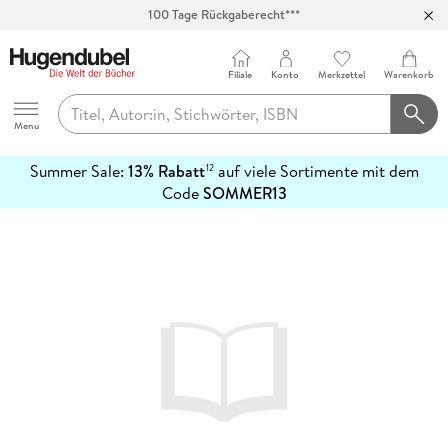
100 Tage Rückgaberecht***
Abholung in über 100 Filialen
Filiale
Konto
Merkzettel
Warenkorb
Hugendubel
Menu
Summer Sale:
13% Rabatt
auf viele Sortimente mit dem
12
mehr
Code
SOMMER13
erfahren