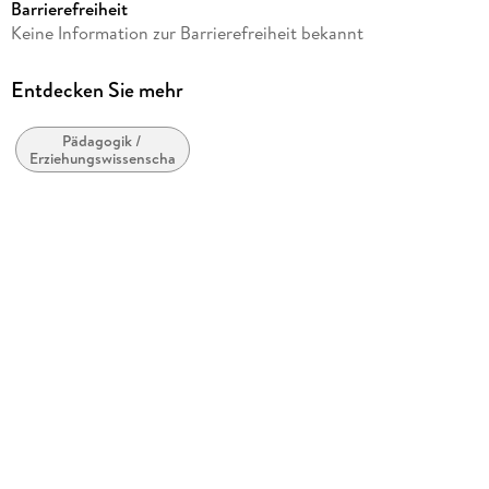
Barrierefreiheit
Reihe
Keine Information zur Barrierefreiheit bekannt
Into Reading Rigby
Herausgegeben von
Entdecken Sie mehr
Hmh Hmh
Pädagogik /
Verlag/Hersteller
Erziehungswissenschaften
HOUGHTON MIFFLIN
Produktart
kartoniert
Gewicht
4531 g
ISBN
9780358013143