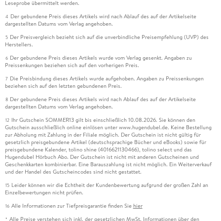
Leseprobe übermittelt werden.
Der gebundene Preis dieses Artikels wird nach Ablauf des auf der Artikelseite
4
dargestellten Datums vom Verlag angehoben.
Der Preisvergleich bezieht sich auf die unverbindliche Preisempfehlung (UVP) des
5
Herstellers.
Der gebundene Preis dieses Artikels wurde vom Verlag gesenkt. Angaben zu
6
Preissenkungen beziehen sich auf den vorherigen Preis.
Die Preisbindung dieses Artikels wurde aufgehoben. Angaben zu Preissenkungen
7
beziehen sich auf den letzten gebundenen Preis.
Der gebundene Preis dieses Artikels wird nach Ablauf des auf der Artikelseite
8
dargestellten Datums vom Verlag angehoben.
Ihr Gutschein SOMMER13 gilt bis einschließlich 10.08.2026. Sie können den
12
Gutschein ausschließlich online einlösen unter www.hugendubel.de. Keine Bestellung
zur Abholung mit Zahlung in der Filiale möglich. Der Gutschein ist nicht gültig für
gesetzlich preisgebundene Artikel (deutschsprachige Bücher und eBooks) sowie für
preisgebundene Kalender, tolino shine (4016621130466), tolino select und das
Hugendubel Hörbuch Abo. Der Gutschein ist nicht mit anderen Gutscheinen und
Geschenkkarten kombinierbar. Eine Barauszahlung ist nicht möglich. Ein Weiterverkauf
und der Handel des Gutscheincodes sind nicht gestattet.
Leider können wir die Echtheit der Kundenbewertung aufgrund der großen Zahl an
15
Einzelbewertungen nicht prüfen.
Alle Informationen zur Tiefpreisgarantie finden Sie
hier
16
Alle Preise verstehen sich inkl. der gesetzlichen MwSt. Informationen über den
*