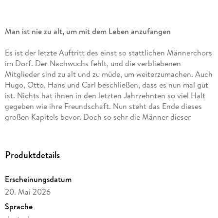
Man ist nie zu alt, um mit dem Leben anzufangen
Es ist der letzte Auftritt des einst so stattlichen Männerchors
im Dorf. Der Nachwuchs fehlt, und die verbliebenen
Mitglieder sind zu alt und zu müde, um weiterzumachen. Auch
Hugo, Otto, Hans und Carl beschließen, dass es nun mal gut
ist. Nichts hat ihnen in den letzten Jahrzehnten so viel Halt
gegeben wie ihre Freundschaft. Nun steht das Ende dieses
großen Kapitels bevor. Doch so sehr die Männer dieser
Abschied schmerzt, ist er auch die Chance, das Leben noch
mal zu drehen und sich die Wünsche, die sie so lang als
unerreichbar abgetan haben, endlich zu erfüllen.
Produktdetails
Mit viel Wärme und Zuneigung für ihre Figuren erzählt
Gudrun Eiden die Geschichte einer Gruppe von Männern, die
Erscheinungsdatum
aus ihrem Abschied einen Neubeginn machen.
20. Mai 2026
Sprache