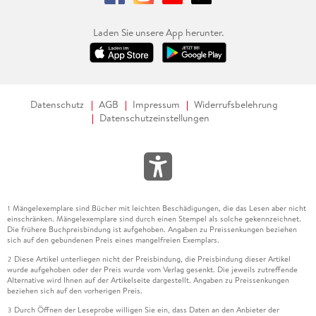
Laden Sie unsere App herunter.
Datenschutz
AGB
Impressum
Widerrufsbelehrung
Datenschutzeinstellungen
Mängelexemplare sind Bücher mit leichten Beschädigungen, die das Lesen aber nicht
1
einschränken. Mängelexemplare sind durch einen Stempel als solche gekennzeichnet.
Die frühere Buchpreisbindung ist aufgehoben. Angaben zu Preissenkungen beziehen
sich auf den gebundenen Preis eines mangelfreien Exemplars.
Diese Artikel unterliegen nicht der Preisbindung, die Preisbindung dieser Artikel
2
wurde aufgehoben oder der Preis wurde vom Verlag gesenkt. Die jeweils zutreffende
Alternative wird Ihnen auf der Artikelseite dargestellt. Angaben zu Preissenkungen
beziehen sich auf den vorherigen Preis.
Durch Öffnen der Leseprobe willigen Sie ein, dass Daten an den Anbieter der
3