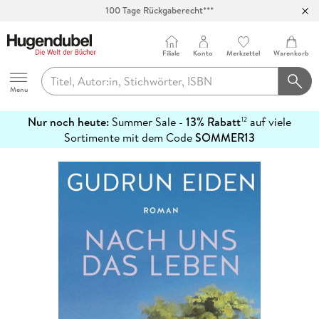
100 Tage Rückgaberecht***
Abholung in über 100 Filialen
Filiale
Konto
Merkzettel
Warenkorb
Hugendubel
Menu
Nur noch heute:
Summer Sale -
13% Rabatt
auf viele
12
mehr
Sortimente mit dem Code
SOMMER13
erfahren