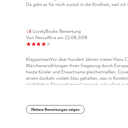
Da geht es für mich zurück in die Kindheit, weil ic
LovelyBooks-Bewertung
Von NessaMira
am
22.08.2018
KlappentextVor über hundert Jahren traten Hans C
Märchenerzählungen ihren Siegeszug durch Europa,
heute Kinder und Erwachsene gleichermaßen. CoverD
einem dunkeln violett-blau gehalten, was in Kombi
nächtlichen Sternenhimmel erinnert und sofort zum
Schreibtisch sitzende und schreibende Person (höc
sehen. Aus der auf dem Tisch stehenden Kerze sch
Silhouetten verschiedener Märchenfiguren in sich t
Cover, das perfekt zu den Märchen von Andersen p
Weitere Bewertungen zeigen
bekanntesten Märchen von Hans Christian Andersen
Kaisers neue Kleider bis zur Schneekönigin sind sä