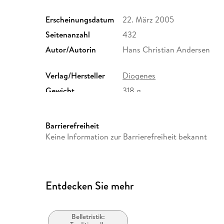
Erscheinungsdatum
22. März 2005
Seitenanzahl
432
Autor/Autorin
Hans Christian Andersen
Verlag/Hersteller
Diogenes
Gewicht
318 g
ISBN
9783257234848
Barrierefreiheit
Keine Information zur Barrierefreiheit bekannt
Entdecken Sie mehr
Belletristik: