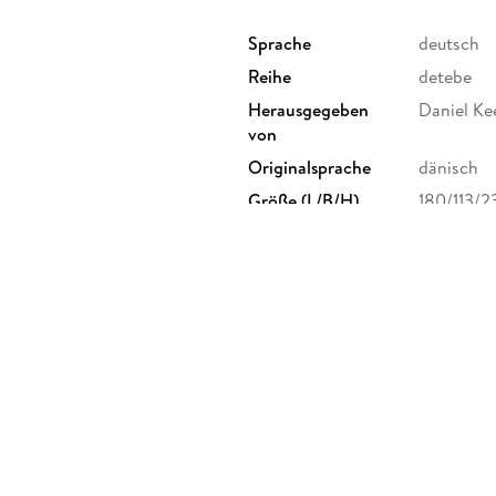
Sprache
deutsch
Reihe
detebe
Herausgegeben
Daniel Kee
von
Originalsprache
dänisch
Größe (L/B/H)
180/113/
Herstelleradresse
truepages
80469 Mü