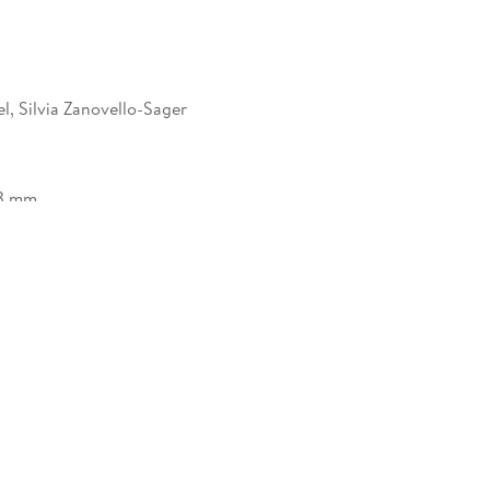
l, Silvia Zanovello-Sager
23 mm
 UG (haftungsbeschränkt), Westermühlstrasse 29,
nchen, info@truepages.de