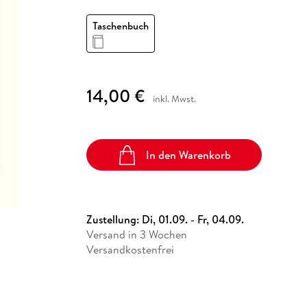
Fremdsprachige Bücher
n Lernhilfen
 Jugendbücher
eiber
Hörbuch Downloads im Bundle
cher
 Vergleich
 Puzzlezubehör
Lernen
New Adult
STABILO
Taschenbücher
Taschenbuch
hilfen
hriller
 Backen
er
lender
Ratgeber
op
hriller
Romance
Sachbücher
14,00 €
precher:innen
inkl. Mwst.
Science Fiction
Fremdsprachige Bücher
In den Warenkorb
Zustellung:
Di, 01.09. - Fr, 04.09.
Versand in 3 Wochen
Versandkostenfrei