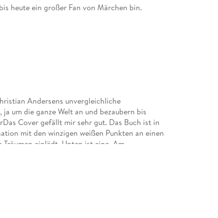
h bis heute ein großer Fan von Märchen bin.
hristian Andersens unvergleichliche
 ja um die ganze Welt an und bezaubern bis
as Cover gefällt mir sehr gut. Das Buch ist in
nation mit den winzigen weißen Punkten an einen
 Träumen einlädt. Unten ist eine, Am
hstwahrscheinlich Hans Christian Andersen) zu
weben goldene Rauchfäden in die Höhe, welche
ragen. Es ist ein sehr verträumtes und magisches
asst. Meine MeinungDieses Buch enthält die
. Von der kleinen Meerjungfrau, über des
mtliche Werke vorhanden, die die meisten von uns