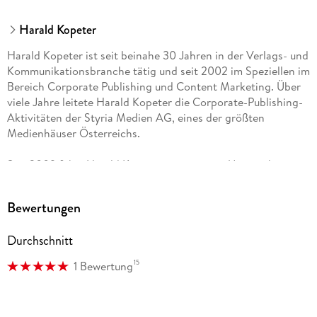
Harald Kopeter
Harald Kopeter ist seit beinahe 30 Jahren in der Verlags- und
Kommunikationsbranche tätig und seit 2002 im Speziellen im
Bereich Corporate Publishing und Content Marketing. Über
viele Jahre leitete Harald Kopeter die Corporate-Publishing-
Aktivitäten der Styria Medien AG, eines der größten
Medienhäuser Österreichs.
Seit 2009 führt Harald Kopeter sein eigenes Unternehmen.
Zu seinen KundInnen zählen nationale und internationale
Marktführer wie Wiener Zucker, Magna, Hervis, OTTO
Bewertungen
Versand, genauso wie die größten öffentlichen Institutionen
Land Steiermark, Steiermark Tourismus, Graz Tourismus etc.
Durchschnitt
Harald Kopeter wurde mehrfach mit dem Best of Corporate
15
1 Bewertung
Publishing Award ausgezeichnet, er ist Mitglied im Content
Marketing Forum, dem Marketing Club Graz, ist zertifizierter
Trainer, Keynote Speaker und Buchautor. Er hat außerdem