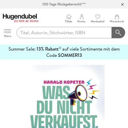
100 Tage Rückgaberecht***
Abholung in über 100 Filialen
Filiale
Konto
Merkzettel
Warenkorb
Hugendubel
Menu
Summer Sale:
13% Rabatt
auf viele Sortimente mit dem
12
mehr
Code
SOMMER13
erfahren