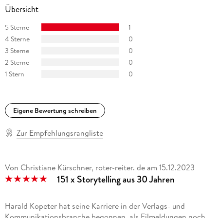
den erfolgreichen Podcast think. digital. NOW! .
Übersicht
5 Sterne
1
4 Sterne
0
3 Sterne
0
2 Sterne
0
1 Stern
0
Eigene Bewertung schreiben
Zur Empfehlungsrangliste
Von Christiane Kürschner, roter-reiter. de
am
15.12.2023
151 x Storytelling aus 30 Jahren
Harald Kopeter hat seine Karriere in der Verlags- und
Kommunikationsbranche begonnen, als Eilmeldungen noch