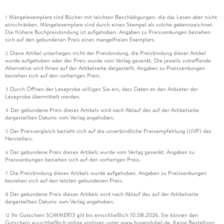
Mängelexemplare sind Bücher mit leichten Beschädigungen, die das Lesen aber nicht
1
einschränken. Mängelexemplare sind durch einen Stempel als solche gekennzeichnet.
Die frühere Buchpreisbindung ist aufgehoben. Angaben zu Preissenkungen beziehen
sich auf den gebundenen Preis eines mangelfreien Exemplars.
Diese Artikel unterliegen nicht der Preisbindung, die Preisbindung dieser Artikel
2
wurde aufgehoben oder der Preis wurde vom Verlag gesenkt. Die jeweils zutreffende
Alternative wird Ihnen auf der Artikelseite dargestellt. Angaben zu Preissenkungen
beziehen sich auf den vorherigen Preis.
Durch Öffnen der Leseprobe willigen Sie ein, dass Daten an den Anbieter der
3
Leseprobe übermittelt werden.
Der gebundene Preis dieses Artikels wird nach Ablauf des auf der Artikelseite
4
dargestellten Datums vom Verlag angehoben.
Der Preisvergleich bezieht sich auf die unverbindliche Preisempfehlung (UVP) des
5
Herstellers.
Der gebundene Preis dieses Artikels wurde vom Verlag gesenkt. Angaben zu
6
Preissenkungen beziehen sich auf den vorherigen Preis.
Die Preisbindung dieses Artikels wurde aufgehoben. Angaben zu Preissenkungen
7
beziehen sich auf den letzten gebundenen Preis.
Der gebundene Preis dieses Artikels wird nach Ablauf des auf der Artikelseite
8
dargestellten Datums vom Verlag angehoben.
Ihr Gutschein SOMMER13 gilt bis einschließlich 10.08.2026. Sie können den
12
Gutschein ausschließlich online einlösen unter www.hugendubel.de. Keine Bestellung