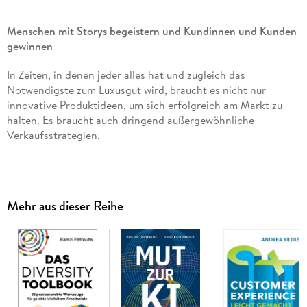
Menschen mit Storys begeistern und Kundinnen und Kunden
gewinnen
In Zeiten, in denen jeder alles hat und zugleich das
Notwendigste zum Luxusgut wird, braucht es nicht nur
innovative Produktideen, um sich erfolgreich am Markt zu
halten. Es braucht auch dringend außergewöhnliche
Verkaufsstrategien.
Vom richtigen Mindset über das Lesen der KundInnen oder
Mitarbeitenden und die Verkaufsstrategien zu den
Mehr aus dieser Reihe
Erfolgsgeheimnissen der Top-Unternehmen
Kopeter stellt seine 151 besten Business-Geschichten exklusiv
für Sie zusammen
und verrät Ihnen den hocheffektiven Erfolgscode, der sich
hinter ihnen verbirgt.