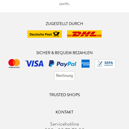
den Werbetext schreibt, die Community betreut oder die
uvm.
Waschmaschine an den Mann oder die Frau bringt. Manche
Dinge ändern sich nie.
ZUGESTELLT DURCH
Roter-Reiter-Fazit
Eine unterhaltsame Mischung aus Verhaltenspsychologie,
SICHER & BEQUEM BEZAHLEN
Marketingstrategie und Geplaudere aus dem Nähkästchen.
Mit Was du nicht verkaufst, verkaufen die anderen zeigt
Harald Kopeter, dass Marketing und Vertrieb noch immer am
besten von Mensch zu Mensch gelingt.
TRUSTED SHOPS
KONTAKT
Servicehotline