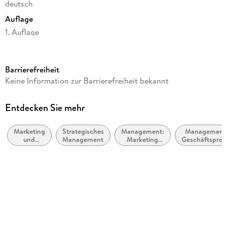
deutsch
Auflage
1. Auflage
Seitenanzahl
208
Barrierefreiheit
Reihe
Keine Information zur Barrierefreiheit bekannt
Dein Business
Autor/Autorin
Entdecken Sie mehr
Harald Kopeter
Marketing
Strategisches
Management:
Management
Verlag/Hersteller
und
Management
Marketing
Geschäftsproz
GABAL Verlag GmbH
Vertrieb
und Vertrieb
Produktart
kartoniert
Gewicht
401 g
Größe (L/B/H)