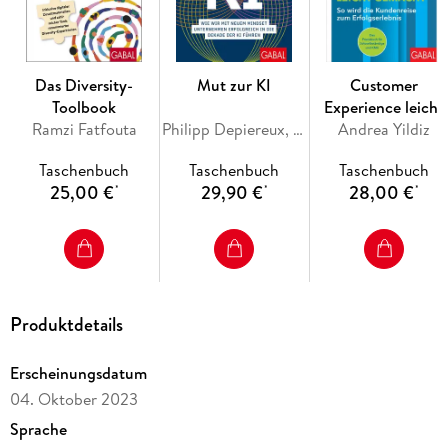
Sein reicher Expertenfundus inspiriert und seine
praxiserprobten Strategien und Übungen führen zum Erfolg.
Das Diversity-
Mut zur KI
Customer
Begeisternde Storys bekannter Unternehmen wie Dr.
Toolbook
Experience leicht
Oetker, Harley Davidson, Würth, John Deere u. v. m.
Ramzi Fatfouta
Philipp Depiereux, Friedrich Arnold
Andrea Yildiz
gemacht
Taschenbuch
Taschenbuch
Taschenbuch
25,00 €
29,90 €
28,00 €
*
*
*
Produktdetails
Erscheinungsdatum
04. Oktober 2023
Sprache