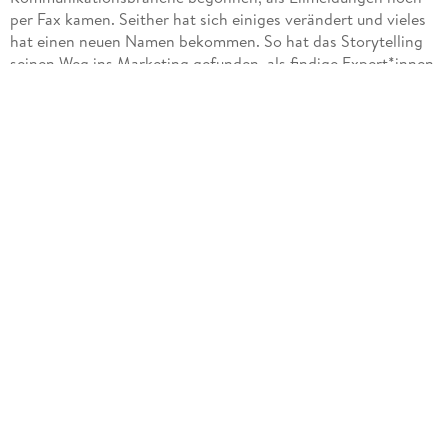
per Fax kamen. Seither hat sich einiges verändert und vieles
hat einen neuen Namen bekommen. So hat das Storytelling
seinen Weg ins Marketing gefunden, als findige Expert*innen
die Kraft des Geschichtenerzählens wiederentdeckt haben.
Zuvor verortete Kopeter diese Kompetenz vor allem im
Verkauf. Da kam es nicht immer darauf an, ob das Produkt
wirklich das beste seiner Art ist, sondern welches Gefühl wir
mit dem Produkt kaufen.
Verkäufer*innen erzählten Geschichten um ihre Produkte,
und dabei waren jene die Besten, die es verstanden,
Storytelling, Einwandbehandlung und den Abschluss in die
richtige Balance zu bringen, schließt Kopeter. Diese drei
Punkte gelten immer noch für alle Produkte und
Dienstleistungen über alle Medienformate hinweg analog wie
digital.
Kenne die Regeln guten Storytellings