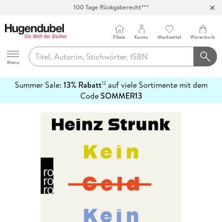
100 Tage Rückgaberecht***
Abholung in über 100 Filialen
Filiale
Konto
Merkzettel
Warenkorb
Hugendubel
Menu
Summer Sale:
13% Rabatt
auf viele Sortimente mit dem
12
mehr
Code
SOMMER13
erfahren