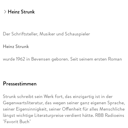
Heinz Strunk
Der Schriftsteller, Musiker und Schauspieler
Heinz Strunk
wurde 1962 in Bevensen geboren. Seit seinem ersten Roman
Fleisch ist mein Gemüse
Pressestimmen
hat er 16 weitere Bücher veröffentlicht.
Strunk schreibt sein Werk fort, das einzigartig ist in der
Der goldene Handschuh
Gegenwartsliteratur, das wegen seiner ganz eigenen Sprache,
seiner Eigensinnigkeit, seiner Offenheit für alles Menschliche
stand monatelang auf der Bestsellerliste; die Verfilmung lief
längst wichtige Literaturpreise verdient hätte. RBB Radioeins
im Wettbewerb der Berlinale. 2016 wurde der Autor mit dem
"Favorit Buch"
Wilhelm Raabe-Literaturpreis geehrt. Seine Romane