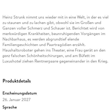
Heinz Strunk nimmt uns wieder mit in eine Welt, in der es viel
zu staunen und zu lachen gibt, obwohl sie im Großen und
Ganzen voller Schmerz und Schauer ist. Berichtet wird von
merkwürdigen Krankheiten, beunruhigenden Vorgängen im
Nachbarhaus, es werden abgrundtief elende
Familiengeschichten und Paartragödien erzählt.
Haushaltsroboter gehen ins Theater, eine Frau gerät an den
ganz
falschen Schönheitschirurgen, und am Büfett im
Luxushotel ziehen Rentnerpaare gegeneinander in den Krieg.
Die Welt von Heinz Strunk wirkt düster und fremd, obwohl
oder weil sie mit jeder Faser mit unserer eigenen Realität
Produktdetails
verbunden ist.
Erscheinungsdatum
26. Januar 2027
Sprache