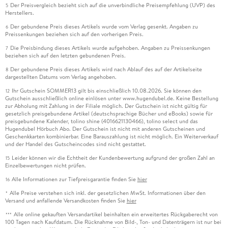
Der Preisvergleich bezieht sich auf die unverbindliche Preisempfehlung (UVP) des
5
Herstellers.
Der gebundene Preis dieses Artikels wurde vom Verlag gesenkt. Angaben zu
6
Preissenkungen beziehen sich auf den vorherigen Preis.
Die Preisbindung dieses Artikels wurde aufgehoben. Angaben zu Preissenkungen
7
beziehen sich auf den letzten gebundenen Preis.
Der gebundene Preis dieses Artikels wird nach Ablauf des auf der Artikelseite
8
dargestellten Datums vom Verlag angehoben.
Ihr Gutschein SOMMER13 gilt bis einschließlich 10.08.2026. Sie können den
12
Gutschein ausschließlich online einlösen unter www.hugendubel.de. Keine Bestellung
zur Abholung mit Zahlung in der Filiale möglich. Der Gutschein ist nicht gültig für
gesetzlich preisgebundene Artikel (deutschsprachige Bücher und eBooks) sowie für
preisgebundene Kalender, tolino shine (4016621130466), tolino select und das
Hugendubel Hörbuch Abo. Der Gutschein ist nicht mit anderen Gutscheinen und
Geschenkkarten kombinierbar. Eine Barauszahlung ist nicht möglich. Ein Weiterverkauf
und der Handel des Gutscheincodes sind nicht gestattet.
Leider können wir die Echtheit der Kundenbewertung aufgrund der großen Zahl an
15
Einzelbewertungen nicht prüfen.
Alle Informationen zur Tiefpreisgarantie finden Sie
hier
16
Alle Preise verstehen sich inkl. der gesetzlichen MwSt. Informationen über den
*
Versand und anfallende Versandkosten finden Sie
hier
Alle online gekauften Versandartikel beinhalten ein erweitertes Rückgaberecht von
***
100 Tagen nach Kaufdatum. Die Rücknahme von Bild-, Ton- und Datenträgern ist nur bei