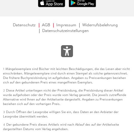
Datenschutz
AGB
Impressum
Widerrufsbelehrung
Datenschutzeinstellungen
Mängelexemplare sind Bücher mit leichten Beschädigungen, die das Lesen aber nicht
1
einschränken. Mängelexemplare sind durch einen Stempel als solche gekennzeichnet.
Die frühere Buchpreisbindung ist aufgehoben. Angaben zu Preissenkungen beziehen
sich auf den gebundenen Preis eines mangelfreien Exemplars.
Diese Artikel unterliegen nicht der Preisbindung, die Preisbindung dieser Artikel
2
wurde aufgehoben oder der Preis wurde vom Verlag gesenkt. Die jeweils zutreffende
Alternative wird Ihnen auf der Artikelseite dargestellt. Angaben zu Preissenkungen
beziehen sich auf den vorherigen Preis.
Durch Öffnen der Leseprobe willigen Sie ein, dass Daten an den Anbieter der
3
Leseprobe übermittelt werden.
Der gebundene Preis dieses Artikels wird nach Ablauf des auf der Artikelseite
4
dargestellten Datums vom Verlag angehoben.