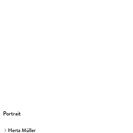
S. Fischer Verlag GmbH, Hedderichstraße 114, 60596
Frankfurt am Main, S. Fischer Verlag GmbH,
produktsicherheit@fischerverlage.de
Portrait
Herta Müller