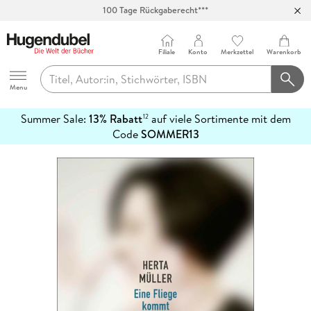
100 Tage Rückgaberecht***
Abholung in über 100 Filialen
Filiale
Konto
Merkzettel
Warenkorb
Hugendubel
Menu
Summer Sale:
13% Rabatt
auf viele Sortimente mit dem
12
mehr
Code
SOMMER13
erfahren