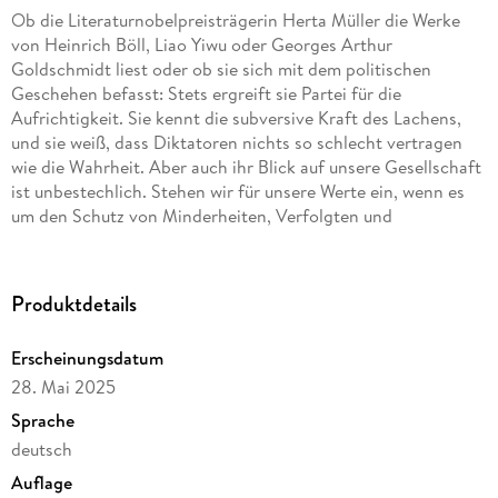
Ob die Literaturnobelpreisträgerin Herta Müller die Werke
von Heinrich Böll, Liao Yiwu oder Georges Arthur
Goldschmidt liest oder ob sie sich mit dem politischen
Geschehen befasst: Stets ergreift sie Partei für die
Aufrichtigkeit. Sie kennt die subversive Kraft des Lachens,
und sie weiß, dass Diktatoren nichts so schlecht vertragen
wie die Wahrheit. Aber auch ihr Blick auf unsere Gesellschaft
ist unbestechlich. Stehen wir für unsere Werte ein, wenn es
um den Schutz von Minderheiten, Verfolgten und
Exilsuchenden geht? Herta Müllers »Eine Fliege kommt durch
einen halben Wald« sammelt die politisch-literarischen
Wortmeldungen aus dem letzten Jahrzehnt, Reden, Prosa,
Produktdetails
Essays. Eindringlich und hochaktuell.
Erscheinungsdatum
28. Mai 2025
Sprache
deutsch
Auflage