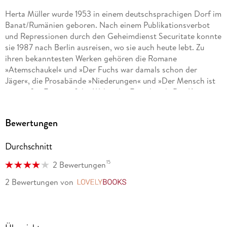
Herta Müller wurde 1953 in einem deutschsprachigen Dorf im
Banat/Rumänien geboren. Nach einem Publikationsverbot
und Repressionen durch den Geheimdienst Securitate konnte
sie 1987 nach Berlin ausreisen, wo sie auch heute lebt. Zu
ihren bekanntesten Werken gehören die Romane
»Atemschaukel« und »Der Fuchs war damals schon der
Jäger«, die Prosabände »Niederungen« und »Der Mensch ist
ein großer Fasan auf der Welt«, der Essayband »Der König
verneigt sich und tötet«. Ihre berühmten Gedicht-Collagen
sind u. a. gesammelt in »Die blassen Herren mit den
Bewertungen
Mokkatassen«, »Vater telefoniert mit den Fliegen« und »Im
Heimweh ist ein blauer Saal«. Für ihren Roman »Herztier
Durchschnitt
wurde sie 1998 mit dem Impac Dublin Literary Award
ausgezeichnet, dem weltweit höchstdotierten Literaturpreis
15
2 Bewertungen
für ein einzelnes Werk. Nach zahlreichen weiteren Ehrungen
erhielt sie 2009 den Nobelpreis für Literatur.
2 Bewertungen
von
LovelyBooks