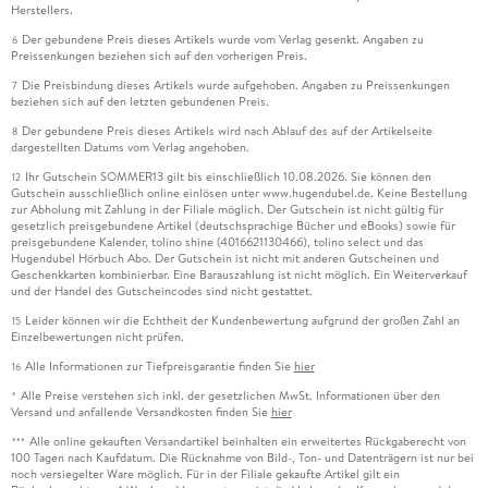
Herstellers.
Der gebundene Preis dieses Artikels wurde vom Verlag gesenkt. Angaben zu
6
Preissenkungen beziehen sich auf den vorherigen Preis.
Die Preisbindung dieses Artikels wurde aufgehoben. Angaben zu Preissenkungen
7
beziehen sich auf den letzten gebundenen Preis.
Der gebundene Preis dieses Artikels wird nach Ablauf des auf der Artikelseite
8
dargestellten Datums vom Verlag angehoben.
Ihr Gutschein SOMMER13 gilt bis einschließlich 10.08.2026. Sie können den
12
Gutschein ausschließlich online einlösen unter www.hugendubel.de. Keine Bestellung
zur Abholung mit Zahlung in der Filiale möglich. Der Gutschein ist nicht gültig für
gesetzlich preisgebundene Artikel (deutschsprachige Bücher und eBooks) sowie für
preisgebundene Kalender, tolino shine (4016621130466), tolino select und das
Hugendubel Hörbuch Abo. Der Gutschein ist nicht mit anderen Gutscheinen und
Geschenkkarten kombinierbar. Eine Barauszahlung ist nicht möglich. Ein Weiterverkauf
und der Handel des Gutscheincodes sind nicht gestattet.
Leider können wir die Echtheit der Kundenbewertung aufgrund der großen Zahl an
15
Einzelbewertungen nicht prüfen.
Alle Informationen zur Tiefpreisgarantie finden Sie
hier
16
Alle Preise verstehen sich inkl. der gesetzlichen MwSt. Informationen über den
*
Versand und anfallende Versandkosten finden Sie
hier
Alle online gekauften Versandartikel beinhalten ein erweitertes Rückgaberecht von
***
100 Tagen nach Kaufdatum. Die Rücknahme von Bild-, Ton- und Datenträgern ist nur bei
noch versiegelter Ware möglich. Für in der Filiale gekaufte Artikel gilt ein