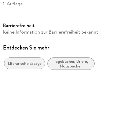
1. Auflage
Seitenanzahl
125
Barrierefreiheit
Autor/Autorin
Keine Information zur Barrierefreiheit bekannt
Herta Müller
Verlag/Hersteller
Entdecken Sie mehr
FISCHER Taschenbuch
Tagebücher, Briefe,
Produktart
Literarische Essays
Notizbücher
kartoniert
Gewicht
134 g
Größe (L/B/H)
187/124/13 mm
ISBN
9783596711413
Herstelleradresse