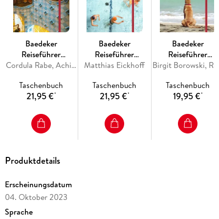
Unser
Reiseführer Paris
ist der perfekte Begleiter für zuhause
und unterwegs! Und all das in
6 Kapiteln
inklusive:
Baedeker
Baedeker
Baedeker
Reiseführer
Reiseführer
Reiseführer
Barcelona
Cordula Rabe, Achim Bourmer, Lothar Schmidt
Matthias Eickhoff
Budapest
Fuerteventura
Birgi
Taschenbuch
Taschenbuch
Taschenbuch
21,95 €
21,95 €
19,95 €
*
*
*
Produktdetails
Erscheinungsdatum
04. Oktober 2023
Sprache