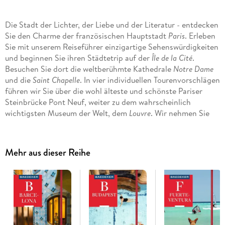
Die Stadt der Lichter, der Liebe und der Literatur - entdecken
Sie den Charme der französischen Hauptstadt
Paris
. Erleben
Sie mit unserem Reiseführer einzigartige Sehenswürdigkeiten
und beginnen Sie ihren Städtetrip auf der
Île de la Cité
.
Besuchen Sie dort die weltberühmte Kathedrale
Notre Dame
und die
Saint Chapelle
. In vier individuellen Tourenvorschlägen
führen wir Sie über die wohl älteste und schönste Pariser
Steinbrücke Pont Neuf, weiter zu dem wahrscheinlich
wichtigsten Museum der Welt, dem
Louvre
. Wir nehmen Sie
mit auf die prachtvolle
Champs Elysée
und bringen Sie hinauf
zur Aussichtsplattform des
Arc de Triomphe
. Lassen Sie sich
von impressionistischer Kunst im
Musée d Orsay
begeistern,
Mehr aus dieser Reihe
genießen Sie auf dem Champs du Mars einen herrlichen Blick
auf den
Eifelturm
und machen Sie einen ausgiebigen
Spaziergang an der
Seine
. Unsere
Reisetipps
verraten, wo Sie
das Besondere entdecken, Pariser Leckereien probieren und
die Pariser Romantik spüren können - für einen
unvergesslichen Urlaub in
Paris
.