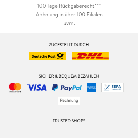
100 Tage Rückgaberecht***
Der Reiseführer vermittelt einem nicht nur ein sicheres
Gefühl sich durch die Stadt zu bewegen, sondern auch
Abholung in über 100 Filialen
besondere und unvergessliche Momente einzufangen. Neben
uvm.
all den Tipps darf natürlich auch nicht das geschichtliche
fehlen. Paris hat eine lange und sehr bewegende Geschichte
durchlebt und selbst diese wird hier komprimiert und
ZUGESTELLT DURCH
verständlich mit eingepflegt.
Fazit: Wie immer äußerst verständlich und absolut hilfreich
und informativ. Ein Reiseführer der zum unverzichtbaren
Begleiter wird! 5 Sterne hierfür!
SICHER & BEQUEM BEZAHLEN
TRUSTED SHOPS