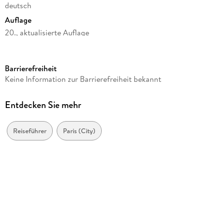
deutsch
Auflage
20., aktualisierte Auflage
Seitenanzahl
386
Barrierefreiheit
Reihe
Keine Information zur Barrierefreiheit bekannt
Baedeker Reiseführer
Autor/Autorin
Entdecken Sie mehr
Hilke Maunder
Verlag/Hersteller
Reiseführer
Paris (City)
Mairdumont
Produktart
kartoniert
Abbildungen
148 Abbildungen
Gewicht