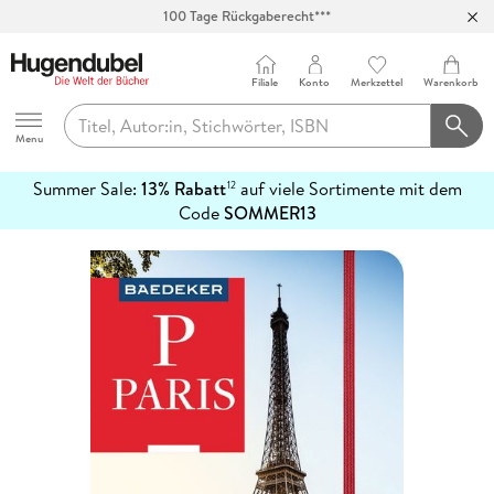
100 Tage Rückgaberecht***
Abholung in über 100 Filialen
Filiale
Konto
Merkzettel
Warenkorb
Hugendubel
Menu
Summer Sale:
13% Rabatt
auf viele Sortimente mit dem
12
mehr
Code
SOMMER13
erfahren