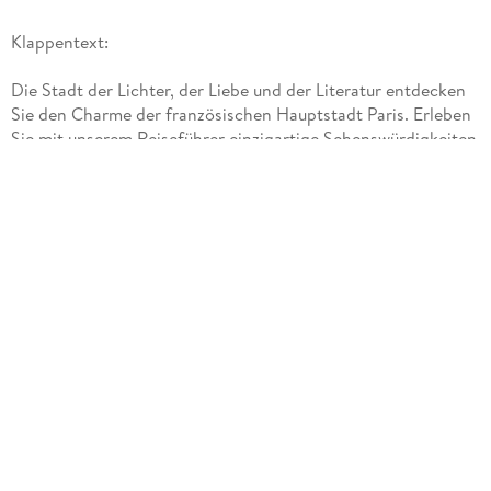
Klappentext:
Die Stadt der Lichter, der Liebe und der Literatur entdecken
Sie den Charme der französischen Hauptstadt Paris. Erleben
Sie mit unserem Reiseführer einzigartige Sehenswürdigkeiten
und beginnen Sie ihren Städtetrip auf der Île de la Cité.
Besuchen Sie dort die weltberühmte Kathedrale Notre Dame
und die Saint Chapelle. In vier individuellen
Tourenvorschlägen führen wir Sie über die wohl älteste und
schönste Pariser Steinbrücke Pont Neuf, weiter zu dem
wahrscheinlich wichtigsten Museum der Welt, dem Louvre.
Wir nehmen Sie mit auf die prachtvolle Champs Elysée und
bringen Sie hinauf zur Aussichtsplattform des Arc de
Triomphe. Lassen Sie sich von impressionistischer Kunst im
Musée d Orsay begeistern, genießen Sie auf dem Champs du
Mars einen herrlichen Blick auf den Eifelturm und machen Sie
einen ausgiebigen Spaziergang an der Seine. Unsere
Reisetipps verraten, wo Sie das Besondere entdecken, Pariser
Leckereien probieren und die Pariser Romantik spüren