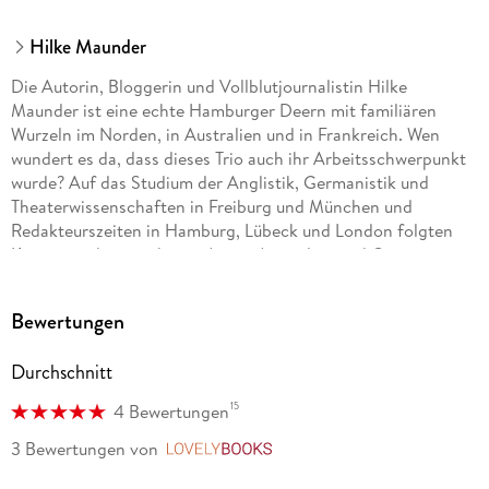
Hilke Maunder
Die Autorin, Bloggerin und Vollblutjournalistin Hilke
Maunder ist eine echte Hamburger Deern mit familiären
Wurzeln im Norden, in Australien und in Frankreich. Wen
wundert es da, dass dieses Trio auch ihr Arbeitsschwerpunkt
wurde? Auf das Studium der Anglistik, Germanistik und
Theaterwissenschaften in Freiburg und München und
Redakteurszeiten in Hamburg, Lübeck und London folgten
Korrespondentenjahre in Asien, Australien und Osteuropa.
Per Rad, Bahn, Boot, Auto und zu Fuß ist sie am liebsten
abseits der Massen unterwegs. Zum Prinzip ihrer Reisen
Bewertungen
gehört es, möglichst nie die gleiche Straße zu nehmen.
Durchschnitt
15
4 Bewertungen
3 Bewertungen
von
LovelyBooks