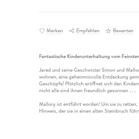
Merken
Empfehlen
Bewerten
Fantastische Kinderunterhaltung vom Feinste
Jared und seine Geschwister Simon und Mallor
wohnen, eine geheimnisvolle Entdeckung gem
Geschöpfe! Plötzlich eröffnet sich den Kinder
nicht alle sind ihnen freundlich gesonnen . . .
Mallory ist entführt worden! Um sie zu retten
Hinweis, der sie in einen alten Steinbruch führt
Zwerge, das vom schrecklichen Mulgarath behe
Ausstattung: Mit s/w-Illustrationen