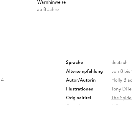
Warnhinweise
ab 8 Jahre
Sprache
deutsch
Altersempfehlung
von 8 bis
 4
Autor/Autorin
Holly Bla
Illustrationen
Tony DiTer
Originaltitel
The Spide
Gewicht
147 g
ISBN
9783570
agsgruppe GmbH, Neumarkter