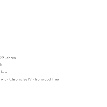
 99 Jahren
ck
lizzi
rwick Chronicles IV - Ironwood Tree
221990