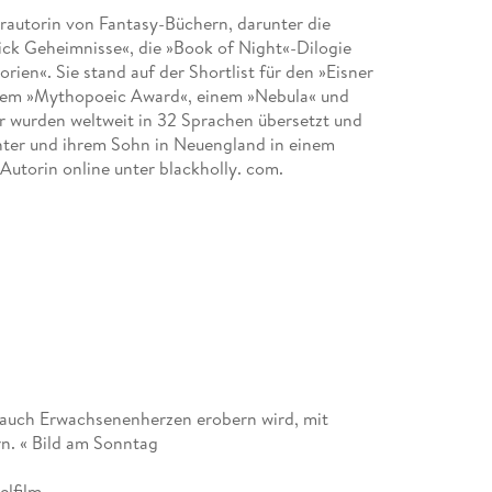
lerautorin von Fantasy-Büchern, darunter die
ck Geheimnisse«, die »Book of Night«-Dilogie
ien«. Sie stand auf der Shortlist für den »Eisner
dem »Mythopoeic Award«, einem »Nebula« und
 wurden weltweit in 32 Sprachen übersetzt und
ochter und ihrem Sohn in Neuengland in einem
Autorin online unter blackholly. com.
e auch Erwachsenenherzen erobern wird, mit
n. « Bild am Sonntag
elfilm