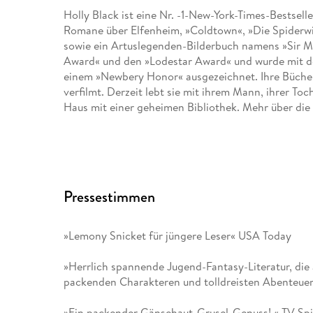
Holly Black ist eine Nr. -1-New-York-Times-Bestsel
Romane über Elfenheim, »Coldtown«, »Die Spiderwi
sowie ein Artuslegenden-Bilderbuch namens »Sir Mor
Award« und den »Lodestar Award« und wurde mit 
einem »Newbery Honor« ausgezeichnet. Ihre Bücher
verfilmt. Derzeit lebt sie mit ihrem Mann, ihrer T
Haus mit einer geheimen Bibliothek. Mehr über die 
Pressestimmen
»Lemony Snicket für jüngere Leser« USA Today
»Herrlich spannende Jugend-Fantasy-Literatur, di
packenden Charakteren und tolldreisten Abenteuer
»Ein packender Gänsehaut-Grusel-Genuss! « TV Spi