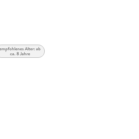
randomhouse.de
empfohlenes Alter: ab
ca. 8 Jahre