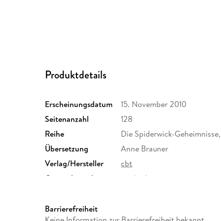
Produktdetails
Erscheinungsdatum
15. November 2010
Seitenanzahl
128
Reihe
Die Spiderwick-Geheimnisse,
Übersetzung
Anne Brauner
Verlag/Hersteller
cbt
Originalsprache
englisch
Größe (L/B/H)
188/140/12 mm
Herstelleradresse
Penguin Random House Verl
Barrierefreiheit
Straße 28, 81673 München,
Keine Information zur Barrierefreiheit bekannt