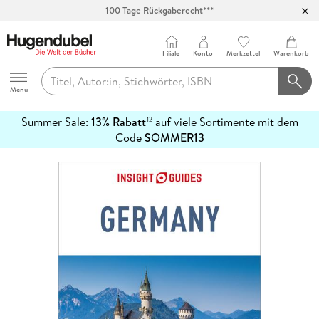
100 Tage Rückgaberecht***
Abholung in über 100 Filialen
Filiale
Konto
Merkzettel
Warenkorb
Hugendubel
Menu
Summer Sale:
13% Rabatt
auf viele Sortimente mit dem
12
mehr
Code
SOMMER13
erfahren