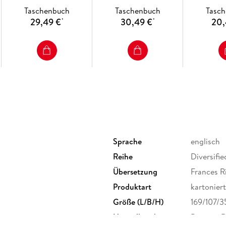
Taschenbuch
Taschenbuch
Tasc
29,49 €
30,49 €
20,
*
*
Sprache
englisch
Reihe
Diversifie
Übersetzung
Frances R
Produktart
kartoniert
Größe (L/B/H)
169/107/
Herstelleradresse
Penguin R