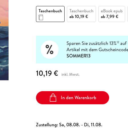
Fremdsprachige Bücher
n Lernhilfen
 Jugendbücher
eiber
Hörbuch Downloads im Bundle
cher
 Vergleich
 Puzzlezubehör
Lernen
New Adult
STABILO
Taschenbücher
Taschenbuch
Taschenbuch
eBook epub
hilfen
hriller
 Backen
er
lender
Ratgeber
ab
10,19 €
ab
7,99 €
op
hriller
Romance
Sachbücher
precher:innen
Science Fiction
Sparen Sie zusätzlich 13%
auf 
12
Artikel mit dem Gutscheincode
Fremdsprachige Bücher
SOMMER13
10,19 €
inkl. Mwst.
In den Warenkorb
Zustellung:
Sa, 08.08. - Di, 11.08.