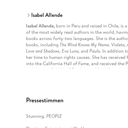
Isabel Allende
Isabel Allende,
born in Peru and raised in Chile, is a
of the most widely read authors in the world, havin
books across forty-two languages. She is the author
books, including
The Wind Knows My Name, Violeta, A 
Love and Shadows, Eva Luna,
and
Paula
. In addition 
her time to human rights causes. She has received 
into the California Hall of Fame, and received th
and the Anisfield-Wolf Book Award for Lifetime A
awarded her the Presidential Medal of Freedom, the 
received the Medal for Distinguished Contribution
Foundation. Allende lives in California with her h
Pressestimmen
Stunning.
PEOPLE