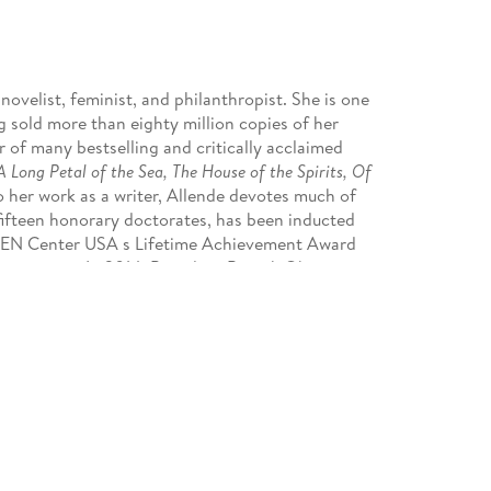
 novelist, feminist, and philanthropist. She is one
g sold more than eighty million copies of her
 of many bestselling and critically acclaimed
Long Petal of the Sea, The House of the Spirits, Of
to her work as a writer, Allende devotes much of
fifteen honorary doctorates, has been inducted
e PEN Center USA s Lifetime Achievement Award
chievement. In 2014, President Barack Obama
nation s highest civilian honor, and in 2018, she
 to American Letters from the National Book
usband and dogs.