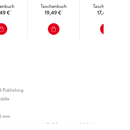
henbuch
Taschenbuch
Taschenbuch
49 €
19,49 €
17,49 €
*
*
*
d Publishing
iddle
35 mm
andom House Ireland, 1745 Broadway, 10019 New