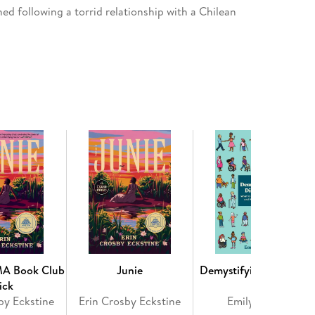
ed following a torrid relationship with a Chilean
lia del Valle. Raised by a loving stepfather, Emilia
sufficient young woman.
ng to defy societal norms. At the age of seventeen,
n s pen name. When these fictional worlds can no
ns to journalism, convincing an editor at
The Daily
another talented reporter, Eric Whelan.
, until an opportunity arises to cover a brewing civil
while there, she meets her estranged father and
untry where her roots lie. As she and Eric discover
f in extreme danger, fearing for her life and
 one of the most masterful storytellers of our time,
er who will never let hold of your heart.
MA Book Club
Junie
Demystifying Disability
ick
by Eckstine
Erin Crosby Eckstine
Emily Ladau