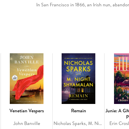
In San Francisco in 1866, an Irish nun, abandon
aristocrat, gives birth to a daughter named Emi
grows into an independent thinker and a self-
To pursue her passion for writing, she is willi
she begins to publish pulp fiction using a ma
longer satisfy her sense of adventure, she tur
Examiner
to hire her. There she is paired with 
As she proves herself, her restlessness returns
war in Chile. She seizes it, as does Eric, and 
delves into the violent confrontation in the co
love, the war escalates and Emilia finds hersel
questioning her identity and her destiny.
A riveting tale of self-discovery and love from
My Name Is Emilia del Valle
introduces a charact
Venetian Vespers
Remain
Junie: A G
P
John Banville
Nicholas Sparks, M. Night Shyamalan
Erin Cros