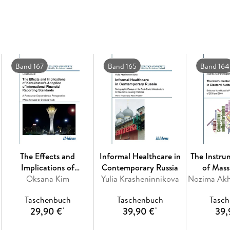
Band 167
Band 165
Band 164
The Effects and
Informal Healthcare in
The Instru
Implications of
Contemporary Russia
of Mass
Kazakhstan's Adoption
Oksana Kim
Yulia Krasheninnikova
Electoral 
of International
Re
Taschenbuch
Taschenbuch
Tasc
Financial Reporting
29,90 €
39,90 €
39,
*
*
Standards