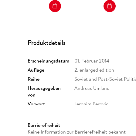
Produktdetails
Erscheinungsdatum
01. Februar 2014
Auflage
2. enlarged edition
Reihe
Soviet and Post-Soviet Politi
Herausgegeben
Andreas Umland
von
Vorwort
Jeronim Perovic
Verlag/Hersteller
ibidem
Größe (L/B/H)
210/148/16 mm
Barrierefreiheit
Herstelleradresse
ibidem-Verlag, Leuschnerstr
Keine Information zur Barrierefreiheit bekannt