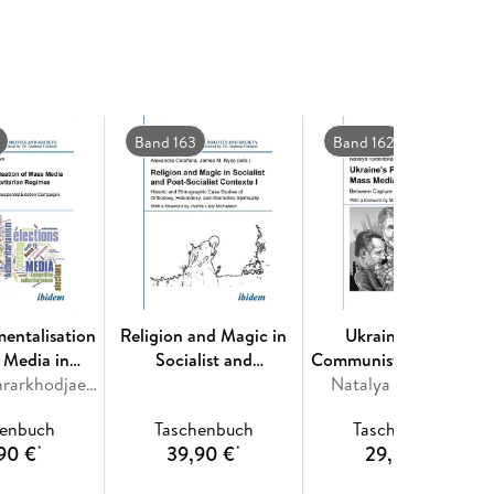
Band 163
Band 162
mentalisation
Religion and Magic in
Ukraine's Post-
 Media in
Socialist and
Communist Mass Media
Authoritarian
Nozima Akhrarkhodjaeva
Postsocialist Contexts
Natalya Ryabinska
gimes
[Part I]
henbuch
Taschenbuch
Taschenbuch
90 €
39,90 €
29,90 €
*
*
*