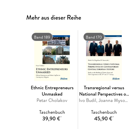
Mehr aus dieser Reihe
Band 189
Band 170
Ethnic Entrepreneurs
Transregional versus
Unmasked
National Perspectives on
Petar Cholakov
Contemporary Central
Ivo Budil, Joanna Mysona Byrska, Dorota Pietrzyk-Reeves, Miklos Zeidler, Akos Bartha
European History
Taschenbuch
Taschenbuch
39,90 €
45,90 €
*
*