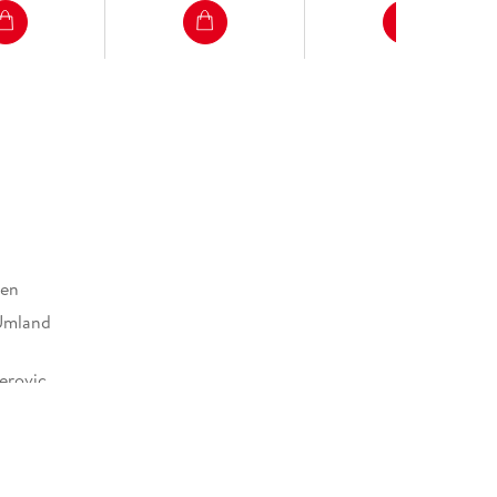
sen
Umland
erovic
203683