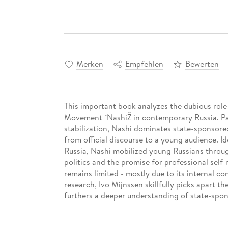
Merken
Empfehlen
Bewerten
This important book analyzes the dubious role
Movement `NashiŽ in contemporary Russia. Part 
stabilization, Nashi dominates state-sponsor
from official discourse to a young audience. Id
Russia, Nashi mobilized young Russians through
politics and the promise for professional sel
remains limited - mostly due to its internal c
research, Ivo Mijnssen skillfully picks apart 
furthers a deeper understanding of state-spons
Jetzt reinlesen:
Inhaltsverzeichnis(pdf)