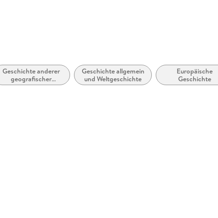
Geschichte anderer
Geschichte allgemein
Europäische
geografischer
und Weltgeschichte
Geschichte
Gruppierungen und
Regionen oder
bestimmter
Kulturen/Gesellschaften/Gruppen/Völker