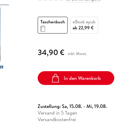
Fremdsprachige Bücher
n Lernhilfen
 Jugendbücher
eiber
Hörbuch Downloads im Bundle
cher
 Vergleich
 Puzzlezubehör
Lernen
New Adult
STABILO
Taschenbücher
hilfen
hriller
 Backen
er
lender
Ratgeber
Taschenbuch
eBook epub
op
hriller
Romance
ab
22,99 €
Sachbücher
precher:innen
Science Fiction
34,90 €
inkl. Mwst.
Fremdsprachige Bücher
In den Warenkorb
Zustellung:
Sa, 15.08. - Mi, 19.08.
Versand in 5 Tagen
Versandkostenfrei