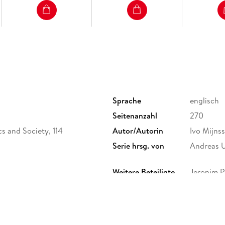
Sprache
englisch
Seitenanzahl
270
cs and Society, 114
Autor/Autorin
Ivo Mijns
Serie hrsg. von
Andreas 
Weitere Beteiligte
Jeronim P
Gewicht
396 g
ISBN
9783838
. 40, 30457 Hannover,