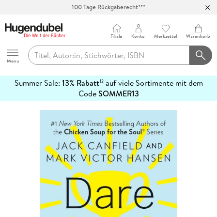
100 Tage Rückgaberecht***
Abholung in über 100 Filialen
Filiale
Konto
Merkzettel
Warenkorb
Hugendubel
Menu
Summer Sale:
13% Rabatt
auf viele Sortimente mit dem
12
mehr
Code
SOMMER13
erfahren