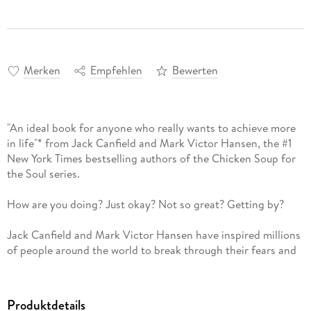
Merken
Empfehlen
Bewerten
"An ideal book for anyone who really wants to achieve more
in life"* from Jack Canfield and Mark Victor Hansen, the #1
New York Times bestselling authors of the Chicken Soup for
the Soul series.
How are you doing? Just okay? Not so great? Getting by?
Jack Canfield and Mark Victor Hansen have inspired millions
of people around the world to break through their fears and
create their ideal lives. Now, in Dare to Win, they show you
how to eliminate the roadblocks that prevent you from
fulfilling your potential so you can get what you want out of
Produktdetails
life. From expanding your imagination and focusing your