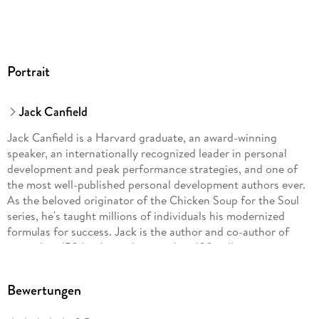
Portrait
Jack Canfield
Jack Canfield is a Harvard graduate, an award-winning
speaker, an internationally recognized leader in personal
development and peak performance strategies, and one of
the most well-published personal development authors ever.
As the beloved originator of the Chicken Soup for the Soul
series, he's taught millions of individuals his modernized
formulas for success. Jack is the author and co-author of
more than 150 books, with more than 100 million copies in
print in 47 languages around the world.
Bewertungen
Mark Victor Hansen is the coauthor of one of the bestselling
book series in history, Chicken Soup for the Soul. Mark has