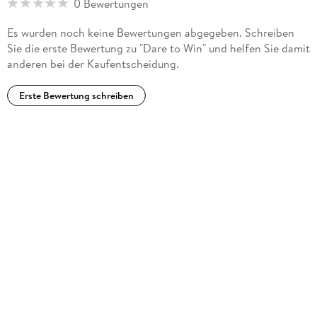
0 Bewertungen
been a public speaker for twenty-five years, entertaining and
enlightening audiences worldwide. He is the author of several
Es wurden noch keine Bewertungen abgegeben. Schreiben
books and popular audio programs, and is the recipient of
Sie die erste Bewertung zu "Dare to Win" und helfen Sie damit
numerous honorary degrees and awards, including the
anderen bei der Kaufentscheidung.
Horatio Alger Award.
Erste Bewertung schreiben