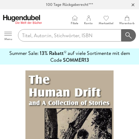
Abholung in über 100 Filialen
Filiale
Konto
Merkzettel
Warenkorb
Hugendubel
Menu
Summer Sale:
13% Rabatt
auf viele Sortimente mit dem
12
mehr
Code
SOMMER13
erfahren