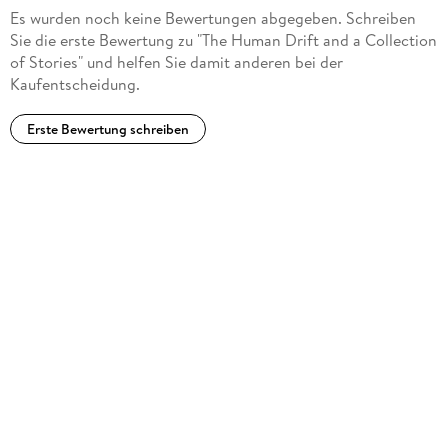
Es wurden noch keine Bewertungen abgegeben. Schreiben
London was part of the radical literary group, "The Crowd", in
Sie die erste Bewertung zu "The Human Drift and a Collection
San Francisco, and a passionate advocate of unionization,
of Stories" und helfen Sie damit anderen bei der
socialism, and the rights of workers. He wrote several
Kaufentscheidung.
powerful works dealing with these topics, such as his
dystopian novel The Iron Heel, his non-fiction exposé The
Erste Bewertung schreiben
People of the Abyss, and The War of the Classes.