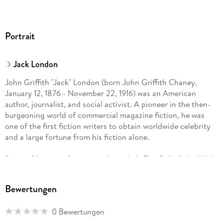
Portrait
Jack London
John Griffith "Jack" London (born John Griffith Chaney,
January 12, 1876 - November 22, 1916) was an American
author, journalist, and social activist. A pioneer in the then-
burgeoning world of commercial magazine fiction, he was
one of the first fiction writers to obtain worldwide celebrity
and a large fortune from his fiction alone.
Some of his most famous works include The Call of the Wild
and White Fang, both set in the Klondike Gold Rush, as well
as the short stories "To Build a Fire", "An Odyssey of the
Bewertungen
North", and "Love of Life". He also wrote of the South Pacific
in such stories as "The Pearls of Parlay" and "The Heathen",
0 Bewertungen
and of the San Francisco Bay area in The Sea Wolf.