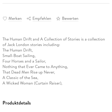
Merken
Empfehlen
Bewerten
The Human Drift and A Collection of Stories is a collection
of Jack London stories including:
The Human Drift,
Small-Boat Sailing,
Four Horses and a Sailor,
Nothing that Ever Came to Anything,
That Dead Men Rise up Never,
A Classic of the Sea,
A Wicked Woman (Curtain Raiser),
The Birth Mark (Sketch).
Jack London was an American author, journalist, and social
activist, a pioneer in the world of commercial magazine
Produktdetails
fiction and was one of the first fiction writers to obtain
worldwide celebrity and a large fortune from his fiction