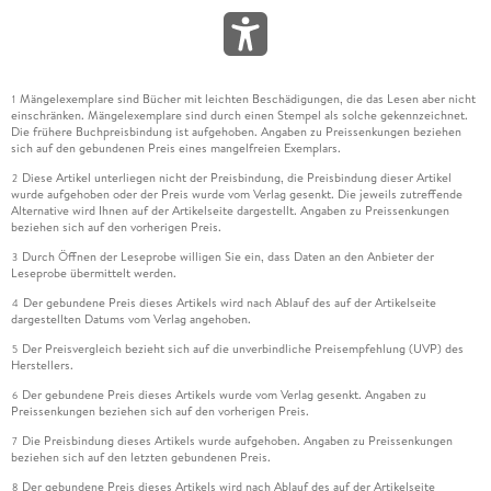
Mängelexemplare sind Bücher mit leichten Beschädigungen, die das Lesen aber nicht
1
einschränken. Mängelexemplare sind durch einen Stempel als solche gekennzeichnet.
Die frühere Buchpreisbindung ist aufgehoben. Angaben zu Preissenkungen beziehen
sich auf den gebundenen Preis eines mangelfreien Exemplars.
Diese Artikel unterliegen nicht der Preisbindung, die Preisbindung dieser Artikel
2
wurde aufgehoben oder der Preis wurde vom Verlag gesenkt. Die jeweils zutreffende
Alternative wird Ihnen auf der Artikelseite dargestellt. Angaben zu Preissenkungen
beziehen sich auf den vorherigen Preis.
Durch Öffnen der Leseprobe willigen Sie ein, dass Daten an den Anbieter der
3
Leseprobe übermittelt werden.
Der gebundene Preis dieses Artikels wird nach Ablauf des auf der Artikelseite
4
dargestellten Datums vom Verlag angehoben.
Der Preisvergleich bezieht sich auf die unverbindliche Preisempfehlung (UVP) des
5
Herstellers.
Der gebundene Preis dieses Artikels wurde vom Verlag gesenkt. Angaben zu
6
Preissenkungen beziehen sich auf den vorherigen Preis.
Die Preisbindung dieses Artikels wurde aufgehoben. Angaben zu Preissenkungen
7
beziehen sich auf den letzten gebundenen Preis.
Der gebundene Preis dieses Artikels wird nach Ablauf des auf der Artikelseite
8