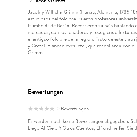
Jacob Grimm
Jacob y Wilhelm Grimm (Hanau, Alemania, 1785-186
estudiosos del folclore. Fueron profesores universi
Humboldt de Berlín. Recorrieron su país hablando 
mercados, con los leñadores y recogiendo historias
el antiguo folclore de la región. Fruto de este trab
y Gretel, Blancanieves, etc., que recopilaron con e
Grimm.
Bewertungen
0 Bewertungen
Es wurden noch keine Bewertungen abgegeben. Schr
Llego Al Cielo Y Otros Cuentos, El" und helfen Sie