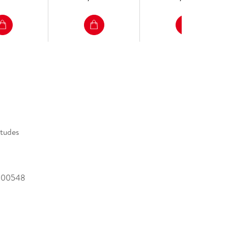
itudes
200548