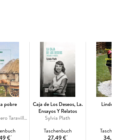
ca pobre
Caja de Los Deseos, La.
Linden Hills
Ensayos Y Relatos
Antonio Rivero Taravillo, Flann O'Brien
Sylvia Plath
henbuch
Taschenbuch
Taschenbuch
49 €
27,49 €
34,49 €
*
*
*