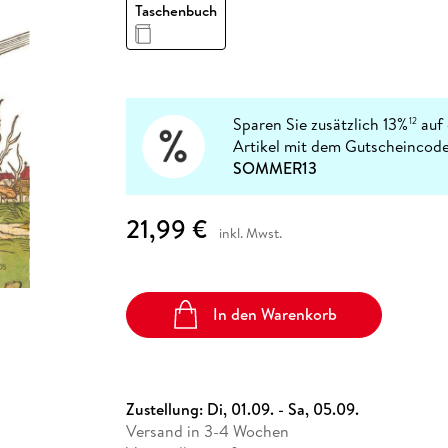
Fremdsprachige Bücher
Taschenbuch
n Lernhilfen
 Jugendbücher
eiber
Hörbuch Downloads im Bundle
cher
 Vergleich
 Puzzlezubehör
Lernen
New Adult
STABILO
Taschenbücher
hilfen
hriller
 Backen
er
lender
Ratgeber
op
hriller
Romance
Sachbücher
Sparen Sie zusätzlich 13%
auf 
12
precher:innen
Artikel mit dem Gutscheincode
Science Fiction
SOMMER13
Fremdsprachige Bücher
21,99 €
inkl. Mwst.
In den Warenkorb
Zustellung:
Di, 01.09. - Sa, 05.09.
Versand in 3-4 Wochen