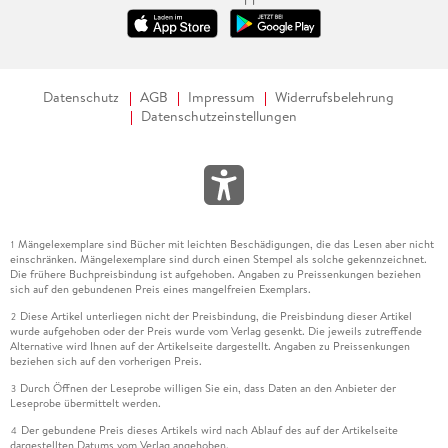
Datenschutz
AGB
Impressum
Widerrufsbelehrung
Datenschutzeinstellungen
Mängelexemplare sind Bücher mit leichten Beschädigungen, die das Lesen aber nicht
1
einschränken. Mängelexemplare sind durch einen Stempel als solche gekennzeichnet.
Die frühere Buchpreisbindung ist aufgehoben. Angaben zu Preissenkungen beziehen
sich auf den gebundenen Preis eines mangelfreien Exemplars.
Diese Artikel unterliegen nicht der Preisbindung, die Preisbindung dieser Artikel
2
wurde aufgehoben oder der Preis wurde vom Verlag gesenkt. Die jeweils zutreffende
Alternative wird Ihnen auf der Artikelseite dargestellt. Angaben zu Preissenkungen
beziehen sich auf den vorherigen Preis.
Durch Öffnen der Leseprobe willigen Sie ein, dass Daten an den Anbieter der
3
Leseprobe übermittelt werden.
Der gebundene Preis dieses Artikels wird nach Ablauf des auf der Artikelseite
4
dargestellten Datums vom Verlag angehoben.