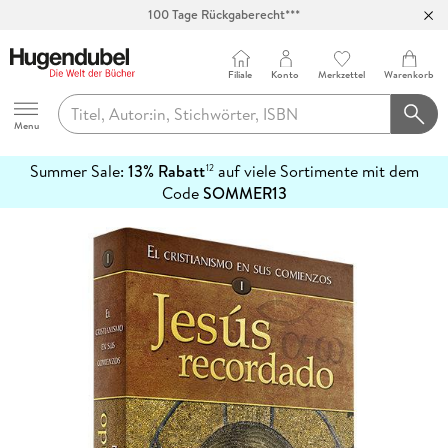
100 Tage Rückgaberecht***
Abholung in über 100 Filialen
Filiale
Konto
Merkzettel
Warenkorb
Hugendubel
Menu
Summer Sale:
13% Rabatt
auf viele Sortimente mit dem
12
mehr
Code
SOMMER13
erfahren