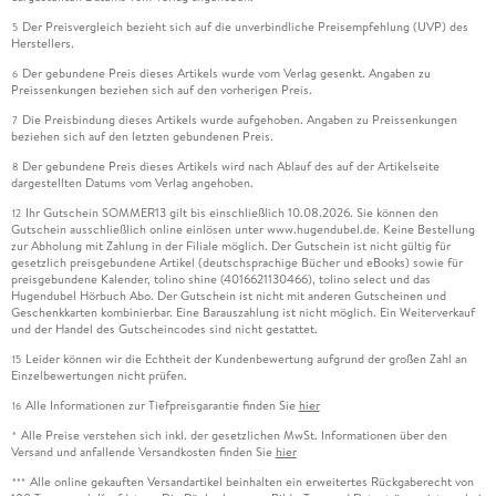
Der Preisvergleich bezieht sich auf die unverbindliche Preisempfehlung (UVP) des
5
Herstellers.
Der gebundene Preis dieses Artikels wurde vom Verlag gesenkt. Angaben zu
6
Preissenkungen beziehen sich auf den vorherigen Preis.
Die Preisbindung dieses Artikels wurde aufgehoben. Angaben zu Preissenkungen
7
beziehen sich auf den letzten gebundenen Preis.
Der gebundene Preis dieses Artikels wird nach Ablauf des auf der Artikelseite
8
dargestellten Datums vom Verlag angehoben.
Ihr Gutschein SOMMER13 gilt bis einschließlich 10.08.2026. Sie können den
12
Gutschein ausschließlich online einlösen unter www.hugendubel.de. Keine Bestellung
zur Abholung mit Zahlung in der Filiale möglich. Der Gutschein ist nicht gültig für
gesetzlich preisgebundene Artikel (deutschsprachige Bücher und eBooks) sowie für
preisgebundene Kalender, tolino shine (4016621130466), tolino select und das
Hugendubel Hörbuch Abo. Der Gutschein ist nicht mit anderen Gutscheinen und
Geschenkkarten kombinierbar. Eine Barauszahlung ist nicht möglich. Ein Weiterverkauf
und der Handel des Gutscheincodes sind nicht gestattet.
Leider können wir die Echtheit der Kundenbewertung aufgrund der großen Zahl an
15
Einzelbewertungen nicht prüfen.
Alle Informationen zur Tiefpreisgarantie finden Sie
hier
16
Alle Preise verstehen sich inkl. der gesetzlichen MwSt. Informationen über den
*
Versand und anfallende Versandkosten finden Sie
hier
Alle online gekauften Versandartikel beinhalten ein erweitertes Rückgaberecht von
***