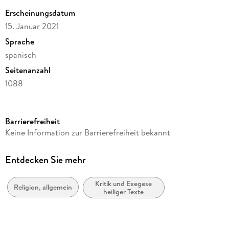
Erscheinungsdatum
15. Januar 2021
Sprache
spanisch
Seitenanzahl
1088
Reihe
Estudios Bíblicos
Barrierefreiheit
Autor/Autorin
Keine Information zur Barrierefreiheit bekannt
James D. G. Dunn
Verlag/Hersteller
Entdecken Sie mehr
Editorial Verbo Divino
Kritik und Exegese
Produktart
Religion, allgemein
heiliger Texte
kartoniert
ISBN
9788490736586