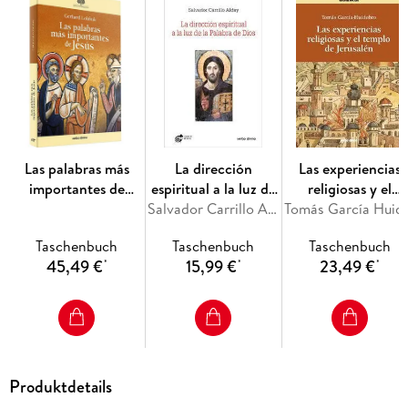
Las palabras más
La dirección
Las experiencias
importantes de
espiritual a la luz de
religiosas y el
Jesús
la palabra de Dios
Salvador Carrillo Alday
templo de Jerusalé
Tomás García 
Taschenbuch
Taschenbuch
Taschenbuch
45,49 €
15,99 €
23,49 €
*
*
*
Produktdetails