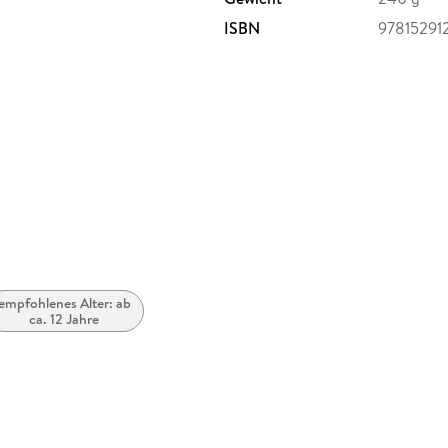
ISBN
97815291
empfohlenes Alter: ab
ca. 12 Jahre