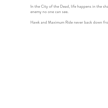
In the City of the Dead, life happens in the s
enemy no one can see.
Hawk and Maximum Ride never back down from 
the living, they'll need to work together now 