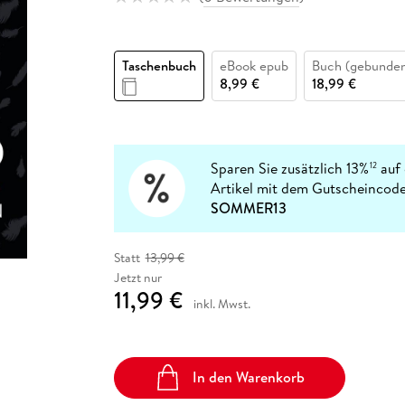
Fremdsprachige Bücher
n Lernhilfen
 Jugendbücher
eiber
Hörbuch Downloads im Bundle
cher
 Vergleich
 Puzzlezubehör
Lernen
New Adult
STABILO
Taschenbücher
hilfen
hriller
 Backen
er
lender
Ratgeber
Taschenbuch
eBook epub
Buch (gebunde
op
hriller
Romance
8,99 €
18,99 €
Sachbücher
precher:innen
Science Fiction
Fremdsprachige Bücher
Sparen Sie zusätzlich 13%
auf 
12
Artikel mit dem Gutscheincode
SOMMER13
Statt
13,99 €
Jetzt nur
11,99 €
inkl. Mwst.
In den Warenkorb