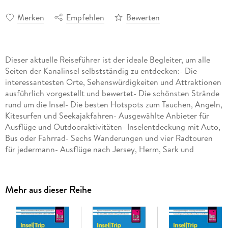
Merken
Empfehlen
Bewerten
Dieser aktuelle Reiseführer ist der ideale Begleiter, um alle
Seiten der Kanalinsel selbstständig zu entdecken:- Die
interessantesten Orte, Sehenswürdigkeiten und Attraktionen
ausführlich vorgestellt und bewertet- Die schönsten Strände
rund um die Insel- Die besten Hotspots zum Tauchen, Angeln,
Kitesurfen und Seekajakfahren- Ausgewählte Anbieter für
Ausflüge und Outdooraktivitäten- Inselentdeckung mit Auto,
Bus oder Fahrrad- Sechs Wanderungen und vier Radtouren
für jedermann- Ausflüge nach Jersey, Herm, Sark und
Alderney- Die ganze Bandbreite der Küche Guernseys-
Shoppingtipps vom traditionellen Markt bis zur Kunstgalerie-
Die schönsten Gärten, Parks und Naturschutzgebiete- Die
Mehr aus dieser Reihe
erstaunlichsten Bräuche und Feiern- Besonderheiten der
Flora und Fauna- Von blonden Igeln bis zur Feenarmee:
spannende Tipps, Exkurse und Hintergrundinfos-
Ausgesuchte Unterkünfte vom Wellnesshotel bis zu Cottages