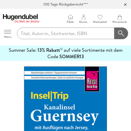
100 Tage Rückgaberecht***
Abholung in über 100 Filialen
Filiale
Konto
Merkzettel
Warenkorb
Hugendubel
Menu
Summer Sale:
13% Rabatt
auf viele Sortimente mit dem
12
mehr
Code
SOMMER13
erfahren