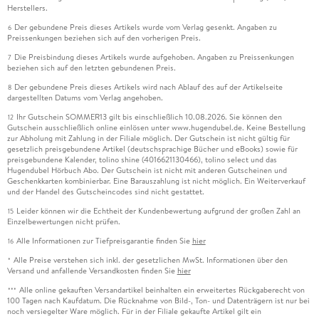
Herstellers.
Der gebundene Preis dieses Artikels wurde vom Verlag gesenkt. Angaben zu
6
Preissenkungen beziehen sich auf den vorherigen Preis.
Die Preisbindung dieses Artikels wurde aufgehoben. Angaben zu Preissenkungen
7
beziehen sich auf den letzten gebundenen Preis.
Der gebundene Preis dieses Artikels wird nach Ablauf des auf der Artikelseite
8
dargestellten Datums vom Verlag angehoben.
Ihr Gutschein SOMMER13 gilt bis einschließlich 10.08.2026. Sie können den
12
Gutschein ausschließlich online einlösen unter www.hugendubel.de. Keine Bestellung
zur Abholung mit Zahlung in der Filiale möglich. Der Gutschein ist nicht gültig für
gesetzlich preisgebundene Artikel (deutschsprachige Bücher und eBooks) sowie für
preisgebundene Kalender, tolino shine (4016621130466), tolino select und das
Hugendubel Hörbuch Abo. Der Gutschein ist nicht mit anderen Gutscheinen und
Geschenkkarten kombinierbar. Eine Barauszahlung ist nicht möglich. Ein Weiterverkauf
und der Handel des Gutscheincodes sind nicht gestattet.
Leider können wir die Echtheit der Kundenbewertung aufgrund der großen Zahl an
15
Einzelbewertungen nicht prüfen.
Alle Informationen zur Tiefpreisgarantie finden Sie
hier
16
Alle Preise verstehen sich inkl. der gesetzlichen MwSt. Informationen über den
*
Versand und anfallende Versandkosten finden Sie
hier
Alle online gekauften Versandartikel beinhalten ein erweitertes Rückgaberecht von
***
100 Tagen nach Kaufdatum. Die Rücknahme von Bild-, Ton- und Datenträgern ist nur bei
noch versiegelter Ware möglich. Für in der Filiale gekaufte Artikel gilt ein