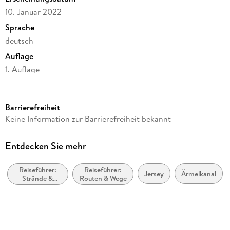
10. Januar 2022
Sprache
deutsch
Auflage
1. Auflage
Seitenanzahl
144
Barrierefreiheit
Reihe
Keine Information zur Barrierefreiheit bekannt
Reise Know-How InselTrip
Autor/Autorin
Entdecken Sie mehr
Janina Meier, Markus Meier
Reiseführer:
Reiseführer:
Verlag/Hersteller
Jersey
Ärmelkanal
Strände &
Routen & Wege
Reise Know-How Rump GmbH
Küstenareale
Produktart
kartoniert
Abbildungen