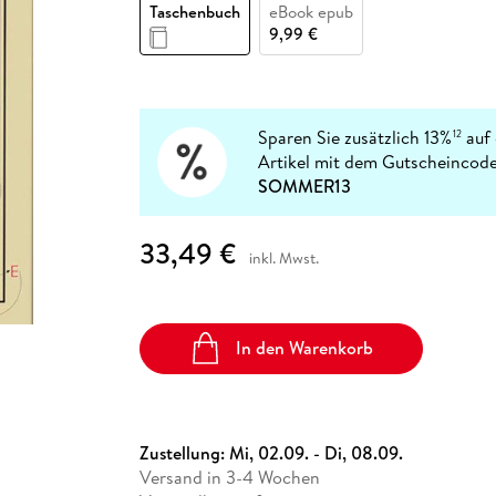
Fremdsprachige Bücher
Taschenbuch
eBook epub
n Lernhilfen
 Jugendbücher
eiber
Hörbuch Downloads im Bundle
cher
 Vergleich
 Puzzlezubehör
Lernen
New Adult
STABILO
9,99 €
Taschenbücher
hilfen
hriller
 Backen
er
lender
Ratgeber
op
hriller
Romance
Sachbücher
Sparen Sie zusätzlich 13%
auf 
12
precher:innen
Artikel mit dem Gutscheincode
Science Fiction
SOMMER13
Fremdsprachige Bücher
33,49 €
inkl. Mwst.
In den Warenkorb
Zustellung:
Mi, 02.09. - Di, 08.09.
Versand in 3-4 Wochen