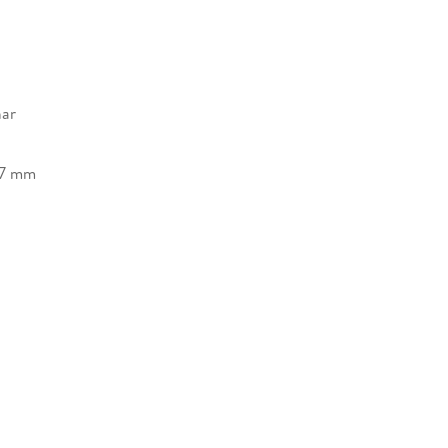
nar
27 mm