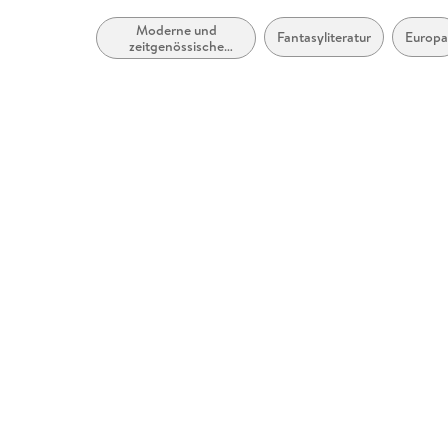
Moderne und
Fantasyliteratur
Europ
zeitgenössische
Belletristik: allgemein
und literarisch