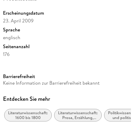
Erscheinungsdatum
23. April 2009
Sprache
englisch
Seitenanzahl
176
Reihe
Oxford World's Classics
Barrierefreiheit
Autor/Autorin
Keine Information zur Barrierefreiheit bekannt
Jean-Jacques Rousseau
Verlag/Hersteller
Entdecken Sie mehr
Oxford University Press
Literaturwissenschaft:
Literaturwissenschaft:
Politikwissens
Produktart
1600 bis 1800
Prosa, Erzählung,
und politis
kartoniert
Roman, Autoren
Theorie
Gewicht