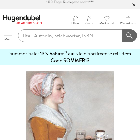
Abholung in über 100 Filialen
Filiale
Konto
Merkzettel
Warenkorb
Hugendubel
Menu
Summer Sale:
13% Rabatt
auf viele Sortimente mit dem
12
mehr
Code
SOMMER13
erfahren