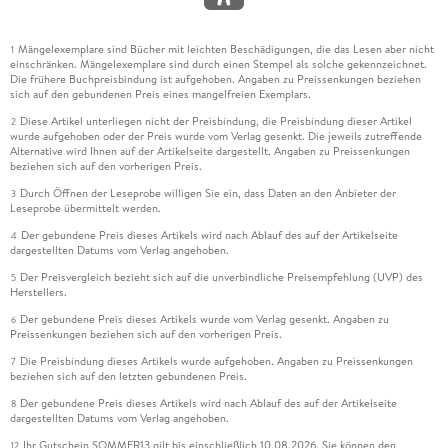
Mängelexemplare sind Bücher mit leichten Beschädigungen, die das Lesen aber nicht
1
einschränken. Mängelexemplare sind durch einen Stempel als solche gekennzeichnet.
Die frühere Buchpreisbindung ist aufgehoben. Angaben zu Preissenkungen beziehen
sich auf den gebundenen Preis eines mangelfreien Exemplars.
Diese Artikel unterliegen nicht der Preisbindung, die Preisbindung dieser Artikel
2
wurde aufgehoben oder der Preis wurde vom Verlag gesenkt. Die jeweils zutreffende
Alternative wird Ihnen auf der Artikelseite dargestellt. Angaben zu Preissenkungen
beziehen sich auf den vorherigen Preis.
Durch Öffnen der Leseprobe willigen Sie ein, dass Daten an den Anbieter der
3
Leseprobe übermittelt werden.
Der gebundene Preis dieses Artikels wird nach Ablauf des auf der Artikelseite
4
dargestellten Datums vom Verlag angehoben.
Der Preisvergleich bezieht sich auf die unverbindliche Preisempfehlung (UVP) des
5
Herstellers.
Der gebundene Preis dieses Artikels wurde vom Verlag gesenkt. Angaben zu
6
Preissenkungen beziehen sich auf den vorherigen Preis.
Die Preisbindung dieses Artikels wurde aufgehoben. Angaben zu Preissenkungen
7
beziehen sich auf den letzten gebundenen Preis.
Der gebundene Preis dieses Artikels wird nach Ablauf des auf der Artikelseite
8
dargestellten Datums vom Verlag angehoben.
Ihr Gutschein SOMMER13 gilt bis einschließlich 10.08.2026. Sie können den
12