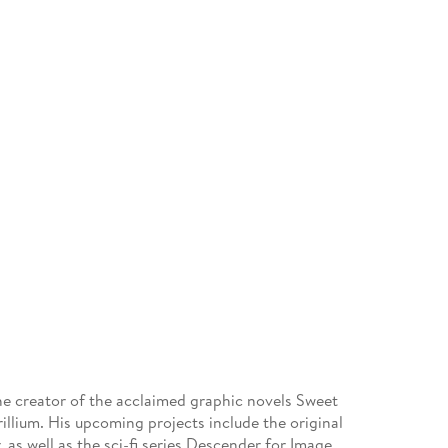
the creator of the acclaimed graphic novels Sweet
llium. His upcoming projects include the original
s well as the sci-fi series Descender for Image