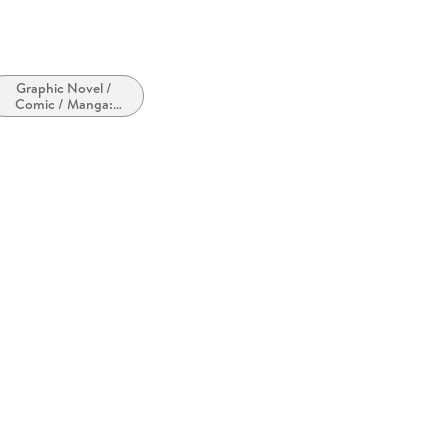
Graphic Novel /
Comic / Manga:
Fantasy, Esoterik