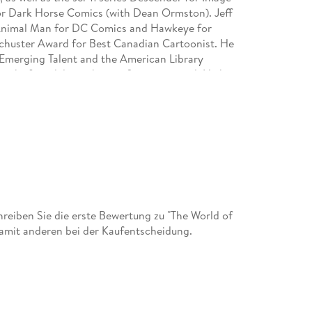
r Dark Horse Comics (with Dean Ormston). Jeff
 Animal Man for DC Comics and Hawkeye for
Schuster Award for Best Canadian Cartoonist. He
 Emerging Talent and the American Library
ooks for adults with specific teen appeal. He has
 Awards and 8 Shuster Awards. In 2010 Essex
dian Novels of the Decade. He currently lives
eiben Sie die erste Bewertung zu "The World of
amit anderen bei der Kaufentscheidung.