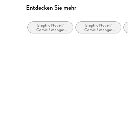
Entdecken Sie mehr
Graphic Novel /
Graphic Novel /
Comic / Manga:
Comic / Manga:
Superhelden und
Science-Fiction
Superschurken