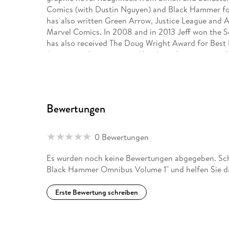
Comics (with Dustin Nguyen) and Black Hammer fo
has also written Green Arrow, Justice League and
Marvel Comics. In 2008 and in 2013 Jeff won the 
has also received The Doug Wright Award for Best
Association's prestigious Alex Award, recognizing b
also been nominated for 8 Eisner awards, 7 Harvey
County was named as one of the five Essential Cana
and works in Toronto with his wife and son.
Bewertungen
0 Bewertungen
Es wurden noch keine Bewertungen abgegeben. Schr
Black Hammer Omnibus Volume 1" und helfen Sie d
Erste Bewertung schreiben