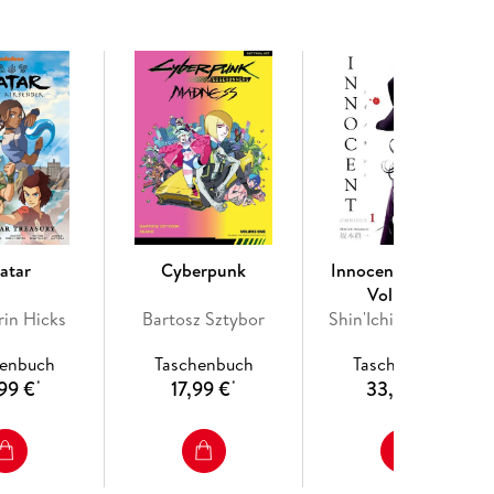
atar
Cyberpunk
Innocent Omnibus
Volume 1
rin Hicks
Bartosz Sztybor
Shin'Ichi Sakamoto
henbuch
Taschenbuch
Taschenbuch
99 €
17,99 €
33,99 €
*
*
*