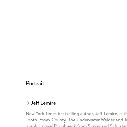
Portrait
Jeff Lemire
New York Times bestselling author, Jeff Lemire, is 
Tooth, Essex County, The Underwater Welder and Tri
graphic novel Roughneck from Simon and Schuster, a