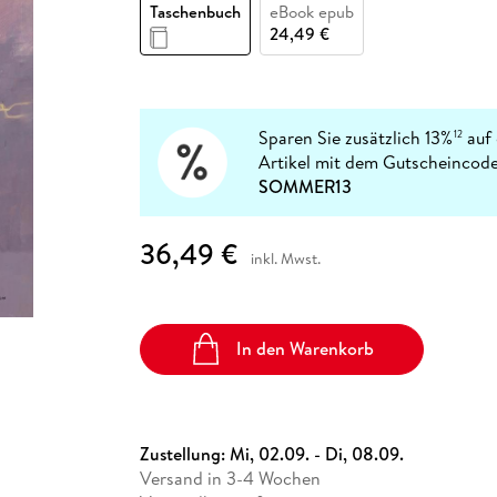
Fremdsprachige Bücher
Taschenbuch
eBook epub
n Lernhilfen
 Jugendbücher
eiber
Hörbuch Downloads im Bundle
cher
 Vergleich
 Puzzlezubehör
Lernen
New Adult
STABILO
24,49 €
Taschenbücher
hilfen
hriller
 Backen
er
lender
Ratgeber
op
hriller
Romance
Sachbücher
Sparen Sie zusätzlich 13%
auf 
12
precher:innen
Artikel mit dem Gutscheincode
Science Fiction
SOMMER13
Fremdsprachige Bücher
36,49 €
inkl. Mwst.
In den Warenkorb
Zustellung:
Mi, 02.09. - Di, 08.09.
Versand in 3-4 Wochen