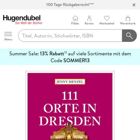
100 Tage Rückgaberecht***
Abholung in über 100 Filialen
Filiale
Konto
Merkzettel
Warenkorb
Hugendubel
Menu
Summer Sale:
13% Rabatt
auf viele Sortimente mit dem
12
mehr
Code
SOMMER13
erfahren