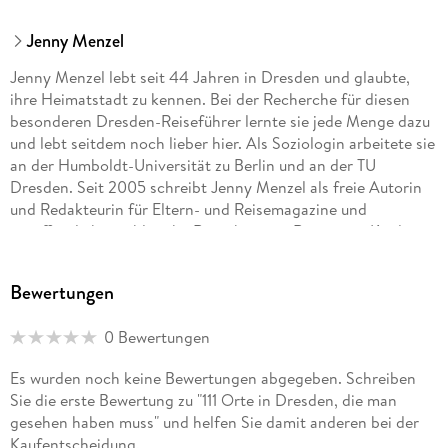
Jenny Menzel
Jenny Menzel lebt seit 44 Jahren in Dresden und glaubte,
ihre Heimatstadt zu kennen. Bei der Recherche für diesen
besonderen Dresden-Reiseführer lernte sie jede Menge dazu
und lebt seitdem noch lieber hier. Als Soziologin arbeitete sie
an der Humboldt-Universität zu Berlin und an der TU
Dresden. Seit 2005 schreibt Jenny Menzel als freie Autorin
und Redakteurin für Eltern- und Reisemagazine und
veröffentlichte zahlreiche Ratgeber zum Reisen mit Kindern,
in Neuseeland und Dresden. Auf ihrem Reiseblog
Weltwunderer.de nimmt sie Familien mit um die Welt, kommt
Bewertungen
aber immer wieder gern zurück nach Dresden.
0 Bewertungen
Es wurden noch keine Bewertungen abgegeben. Schreiben
Sie die erste Bewertung zu "111 Orte in Dresden, die man
gesehen haben muss" und helfen Sie damit anderen bei der
Kaufentscheidung.