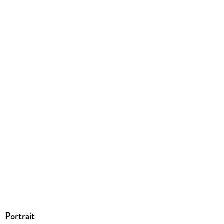
9783740819200
Herstelleradresse
Emons Verlag GmbH, Cäcilienstr. 48, 50667 Köln,
info@emons-verlag.de
Portrait