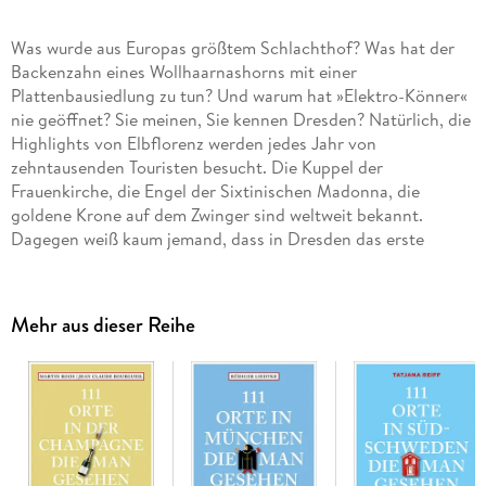
Was wurde aus Europas größtem Schlachthof? Was hat der
Backenzahn eines Wollhaarnashorns mit einer
Plattenbausiedlung zu tun? Und warum hat »Elektro-Könner«
nie geöffnet? Sie meinen, Sie kennen Dresden? Natürlich, die
Highlights von Elbflorenz werden jedes Jahr von
zehntausenden Touristen besucht. Die Kuppel der
Frauenkirche, die Engel der Sixtinischen Madonna, die
goldene Krone auf dem Zwinger sind weltweit bekannt.
Dagegen weiß kaum jemand, dass in Dresden das erste
Carbonbetonhaus der Welt steht. Haben Sie eine Vermutung,
was es mit dem »Codex Dresdensis« auf sich hat, waren Sie
schon einmal am Edward-Snowden-Platz und wissen Sie, was
Mehr aus dieser Reihe
das Cyanometer vor den Technischen Sammlungen im
Stadtteil Striesen misst? Dresden hat viel mehr zu bieten als
seine barocke Vorzeigekulisse, wenn man genau hinschaut.