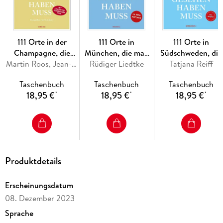
111 Orte in der
111 Orte in
111 Orte in
Champagne, die
München, die man
Südschweden, die
man gesehen haben
Martin Roos, Jean-Claude Bourgueil
Rüdiger Liedtke
gesehen haben
man gesehen habe
Tatjana Reiff
muss
muss, Band 1
muss
Taschenbuch
Taschenbuch
Taschenbuch
18,95 €
18,95 €
18,95 €
*
*
*
Produktdetails
Erscheinungsdatum
08. Dezember 2023
Sprache