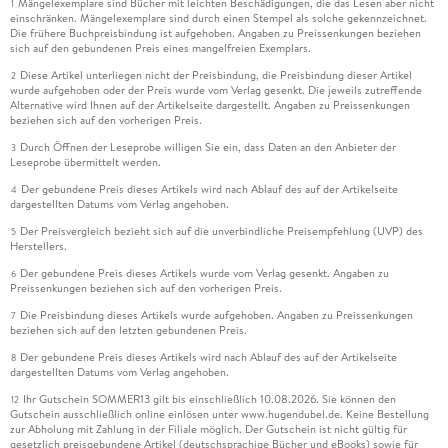
Mängelexemplare sind Bücher mit leichten Beschädigungen, die das Lesen aber nicht
1
einschränken. Mängelexemplare sind durch einen Stempel als solche gekennzeichnet.
Die frühere Buchpreisbindung ist aufgehoben. Angaben zu Preissenkungen beziehen
sich auf den gebundenen Preis eines mangelfreien Exemplars.
Diese Artikel unterliegen nicht der Preisbindung, die Preisbindung dieser Artikel
2
wurde aufgehoben oder der Preis wurde vom Verlag gesenkt. Die jeweils zutreffende
Alternative wird Ihnen auf der Artikelseite dargestellt. Angaben zu Preissenkungen
beziehen sich auf den vorherigen Preis.
Durch Öffnen der Leseprobe willigen Sie ein, dass Daten an den Anbieter der
3
Leseprobe übermittelt werden.
Der gebundene Preis dieses Artikels wird nach Ablauf des auf der Artikelseite
4
dargestellten Datums vom Verlag angehoben.
Der Preisvergleich bezieht sich auf die unverbindliche Preisempfehlung (UVP) des
5
Herstellers.
Der gebundene Preis dieses Artikels wurde vom Verlag gesenkt. Angaben zu
6
Preissenkungen beziehen sich auf den vorherigen Preis.
Die Preisbindung dieses Artikels wurde aufgehoben. Angaben zu Preissenkungen
7
beziehen sich auf den letzten gebundenen Preis.
Der gebundene Preis dieses Artikels wird nach Ablauf des auf der Artikelseite
8
dargestellten Datums vom Verlag angehoben.
Ihr Gutschein SOMMER13 gilt bis einschließlich 10.08.2026. Sie können den
12
Gutschein ausschließlich online einlösen unter www.hugendubel.de. Keine Bestellung
zur Abholung mit Zahlung in der Filiale möglich. Der Gutschein ist nicht gültig für
gesetzlich preisgebundene Artikel (deutschsprachige Bücher und eBooks) sowie für