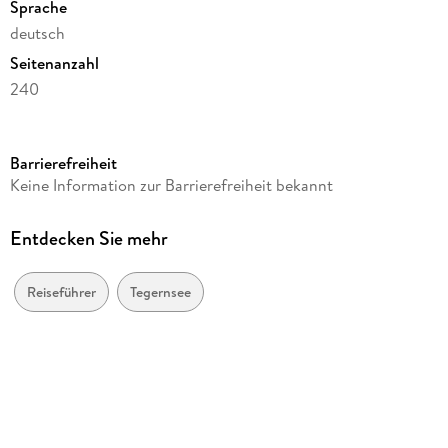
Sprache
deutsch
Seitenanzahl
240
Reihe
111 Orte ...
Barrierefreiheit
Autor/Autorin
Keine Information zur Barrierefreiheit bekannt
Jochen Reiss
Verlag/Hersteller
Entdecken Sie mehr
Emons Verlag
Produktart
Reiseführer
Tegernsee
kartoniert
Gewicht
466 g
Größe (L/B/H)
202/135/24 mm