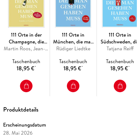
den nächsten Wochenendtrip oder den Urlaub vor der
Haustür,
111 Orte am Tegernsee und Schliersee, die man gesehen
haben muss
lädt Sie ein, diese bayerische
Bilderbuchlandschaft neu zu erkunden.
111 Orte in der
111 Orte in
111 Orte in
Champagne, die
München, die man
Südschweden, die
man gesehen haben
Martin Roos, Jean-Claude Bourgueil
Rüdiger Liedtke
gesehen haben
man gesehen habe
Tatjana Reiff
muss
muss, Band 1
muss
Taschenbuch
Taschenbuch
Taschenbuch
18,95 €
18,95 €
18,95 €
*
*
*
Produktdetails
Erscheinungsdatum
28. Mai 2026