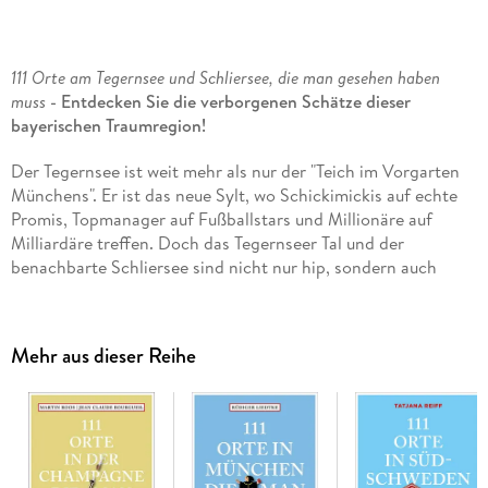
111 Orte am Tegernsee und Schliersee, die man gesehen haben
muss
- Entdecken Sie die verborgenen Schätze dieser
bayerischen Traumregion!
Der Tegernsee ist weit mehr als nur der "Teich im Vorgarten
Münchens". Er ist das neue Sylt, wo Schickimickis auf echte
Promis, Topmanager auf Fußballstars und Millionäre auf
Milliardäre treffen. Doch das Tegernseer Tal und der
benachbarte Schliersee sind nicht nur hip, sondern auch
Sehnsuchtsorte für jeden. Berge, Dirndl und Seen vereinen
Natur, Tradition, Folklore, Kunst und internationales Flair.
Mehr aus dieser Reihe
Dieser außergewöhnliche Reiseführer präsentiert 111
handverlesene Orte abseits der typischen Pfade, die die
einzigartige Atmosphäre dieser Region einfangen. Von
Gmund über Rottach-Egern bis Bad Wiessee - entdecken Sie
die kulturellen Höhepunkte und versteckten Geheimtipps
rund um den Tegernsee und Schliersee. Ob als Inspiration für