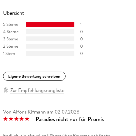
Übersicht
5 Sterne
1
4 Sterne
0
3 Sterne
0
2 Sterne
0
1 Stern
0
Eigene Bewertung schreiben
Zur Empfehlungsrangliste
Von Alfons Kifmann
am
02.07.2026
Paradies nicht nur für Promis
Endlich ein aktueller Führer über Bayerns schönste