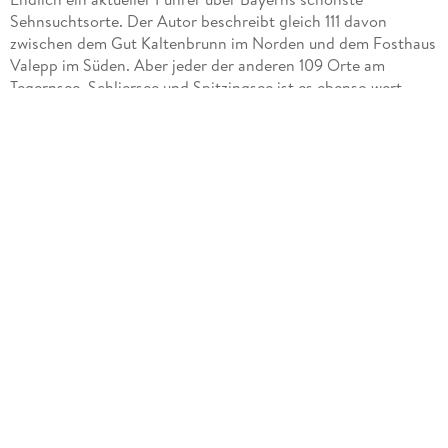
Sehnsuchtsorte. Der Autor beschreibt gleich 111 davon
zwischen dem Gut Kaltenbrunn im Norden und dem Fosthaus
Valepp im Süden. Aber jeder der anderen 109 Orte am
Tegernsee, Schliersee und Spitzingsee ist es ebenso wert,
besucht zu werden. Viele von ihnen sind nicht überlaufen,
sondern Geheimtipps wie die Klamm bei Kreuth oder die
Schwaiger Alm. Wir sind halt im Bilderbuchland und hier ist
vieles so gemütlich wie das Tegernseer Bräustüberl, wo sich
abends gern die Promis treffen, die sich tagsüber an den
schönsten Aussichtsflecken verstecken. Hier werden sie, wie
beim Autor gewohnt, locker informativ mit viel Hintergrund
beschrieben und trefflich bebildert. So machen Kurztripps
mehr Freude.