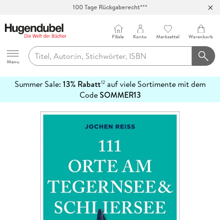
100 Tage Rückgaberecht***
Abholung in über 100 Filialen
Filiale
Konto
Merkzettel
Warenkorb
Hugendubel
Menu
Summer Sale:
13% Rabatt
auf viele Sortimente mit dem
12
mehr
Code
SOMMER13
erfahren