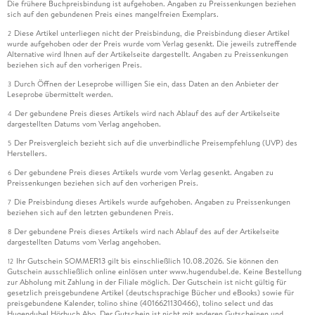
Die frühere Buchpreisbindung ist aufgehoben. Angaben zu Preissenkungen beziehen
sich auf den gebundenen Preis eines mangelfreien Exemplars.
Diese Artikel unterliegen nicht der Preisbindung, die Preisbindung dieser Artikel
2
wurde aufgehoben oder der Preis wurde vom Verlag gesenkt. Die jeweils zutreffende
Alternative wird Ihnen auf der Artikelseite dargestellt. Angaben zu Preissenkungen
beziehen sich auf den vorherigen Preis.
Durch Öffnen der Leseprobe willigen Sie ein, dass Daten an den Anbieter der
3
Leseprobe übermittelt werden.
Der gebundene Preis dieses Artikels wird nach Ablauf des auf der Artikelseite
4
dargestellten Datums vom Verlag angehoben.
Der Preisvergleich bezieht sich auf die unverbindliche Preisempfehlung (UVP) des
5
Herstellers.
Der gebundene Preis dieses Artikels wurde vom Verlag gesenkt. Angaben zu
6
Preissenkungen beziehen sich auf den vorherigen Preis.
Die Preisbindung dieses Artikels wurde aufgehoben. Angaben zu Preissenkungen
7
beziehen sich auf den letzten gebundenen Preis.
Der gebundene Preis dieses Artikels wird nach Ablauf des auf der Artikelseite
8
dargestellten Datums vom Verlag angehoben.
Ihr Gutschein SOMMER13 gilt bis einschließlich 10.08.2026. Sie können den
12
Gutschein ausschließlich online einlösen unter www.hugendubel.de. Keine Bestellung
zur Abholung mit Zahlung in der Filiale möglich. Der Gutschein ist nicht gültig für
gesetzlich preisgebundene Artikel (deutschsprachige Bücher und eBooks) sowie für
preisgebundene Kalender, tolino shine (4016621130466), tolino select und das
Hugendubel Hörbuch Abo. Der Gutschein ist nicht mit anderen Gutscheinen und