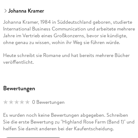
Johanna Kramer
Johanna Kramer, 1984 in Süddeutschland geboren, studierte
International Business Communication und arbeitete mehrere
Jahre im Vertrieb eines Großkonzerns, bevor sie kündigte,
ohne genau zu wissen, wohin ihr Weg sie führen würde.
Heute schreibt sie Romane und hat bereits mehrere Bücher
veröffentlicht.
Als Schreibtherapeutin sowie Reiki-Meisterin und -Lehrerin
arbeitet sie mit Menschen an inneren Prozessen, Intuition
Bewertungen
und persönlichem Ausdruck Themen, die auch ihre
Geschichten prägen.
0 Bewertungen
»Bücher haben mir schon oft das Leben gerettet. Sie
kommen nicht zufällig zu uns, sondern begegnen uns genau
Es wurden noch keine Bewertungen abgegeben. Schreiben
im richtigen Augenblick. Ich möchte die Menschen mit
Sie die erste Bewertung zu "Highland Rose Farm (Band 1)" und
meinen Worten berühren. Wenn mir das gelingt, bin ich
helfen Sie damit anderen bei der Kaufentscheidung.
glücklich. «