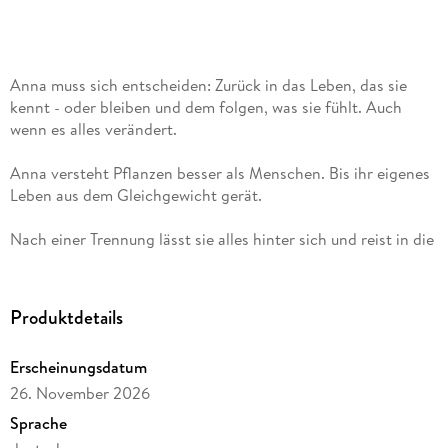
Anna muss sich entscheiden: Zurück in das Leben, das sie
kennt - oder bleiben und dem folgen, was sie fühlt. Auch
wenn es alles verändert.
Anna versteht Pflanzen besser als Menschen. Bis ihr eigenes
Leben aus dem Gleichgewicht gerät.
Nach einer Trennung lässt sie alles hinter sich und reist in die
schottischen Highlands. Auf einer abgelegenen Farm soll sie
alte Rosensorten erforschen - etwas Verlässliches in einer
Zeit, die es nicht ist.
Produktdetails
Doch die raue Landschaft und die stillen Gärten lassen sich
Erscheinungsdatum
nicht ordnen. Und je länger Anna bleibt, desto weniger geht
26. November 2026
es nur um Pflanzen.
Sprache
Denn da ist plötzlich jemand, der sie auf eine Weise berührt,