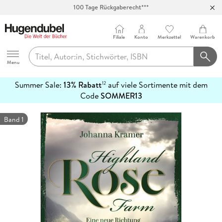
100 Tage Rückgaberecht***
Abholung in über 100 Filialen
Filiale
Konto
Merkzettel
Warenkorb
Hugendubel
Menu
Summer Sale:
13% Rabatt
auf viele Sortimente mit dem
12
mehr
Code
SOMMER13
erfahren
Band 1