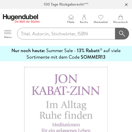
100 Tage Rückgaberecht***
Abholung in über 100 Filialen
Filiale
Konto
Merkzettel
Warenkorb
Hugendubel
Menu
Nur noch heute:
Summer Sale -
13% Rabatt
auf viele
12
mehr
Sortimente mit dem Code
SOMMER13
erfahren