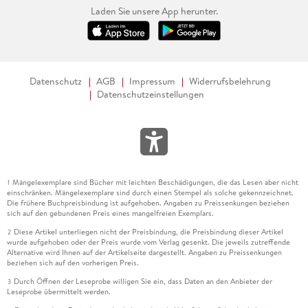
Laden Sie unsere App herunter.
Datenschutz
AGB
Impressum
Widerrufsbelehrung
Datenschutzeinstellungen
Mängelexemplare sind Bücher mit leichten Beschädigungen, die das Lesen aber nicht
1
einschränken. Mängelexemplare sind durch einen Stempel als solche gekennzeichnet.
Die frühere Buchpreisbindung ist aufgehoben. Angaben zu Preissenkungen beziehen
sich auf den gebundenen Preis eines mangelfreien Exemplars.
Diese Artikel unterliegen nicht der Preisbindung, die Preisbindung dieser Artikel
2
wurde aufgehoben oder der Preis wurde vom Verlag gesenkt. Die jeweils zutreffende
Alternative wird Ihnen auf der Artikelseite dargestellt. Angaben zu Preissenkungen
beziehen sich auf den vorherigen Preis.
Durch Öffnen der Leseprobe willigen Sie ein, dass Daten an den Anbieter der
3
Leseprobe übermittelt werden.