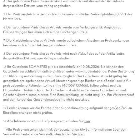
Der gebundene Preis dieses Artikels wird nach Ablauf des auf der Artikelseite
4
dargestellten Datums vom Verlag angehoben.
Der Preisvergleich bezieht sich auf die unverbindliche Preisempfehlung (UVP) des
5
Herstellers.
Der gebundene Preis dieses Artikels wurde vom Verlag gesenkt. Angaben zu
6
Preissenkungen beziehen sich auf den vorherigen Preis.
Die Preisbindung dieses Artikels wurde aufgehoben. Angaben zu Preissenkungen
7
beziehen sich auf den letzten gebundenen Preis.
Der gebundene Preis dieses Artikels wird nach Ablauf des auf der Artikelseite
8
dargestellten Datums vom Verlag angehoben.
Ihr Gutschein SOMMER13 gilt bis einschließlich 10.08.2026. Sie können den
12
Gutschein ausschließlich online einlösen unter www.hugendubel.de. Keine Bestellung
zur Abholung mit Zahlung in der Filiale möglich. Der Gutschein ist nicht gültig für
gesetzlich preisgebundene Artikel (deutschsprachige Bücher und eBooks) sowie für
preisgebundene Kalender, tolino shine (4016621130466), tolino select und das
Hugendubel Hörbuch Abo. Der Gutschein ist nicht mit anderen Gutscheinen und
Geschenkkarten kombinierbar. Eine Barauszahlung ist nicht möglich. Ein Weiterverkauf
und der Handel des Gutscheincodes sind nicht gestattet.
Leider können wir die Echtheit der Kundenbewertung aufgrund der großen Zahl an
15
Einzelbewertungen nicht prüfen.
Alle Informationen zur Tiefpreisgarantie finden Sie
hier
16
Alle Preise verstehen sich inkl. der gesetzlichen MwSt. Informationen über den
*
Versand und anfallende Versandkosten finden Sie
hier