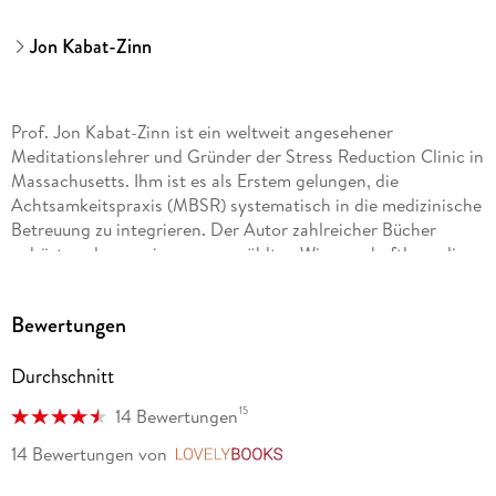
Jon Kabat-Zinn
Prof. Jon Kabat-Zinn ist ein weltweit angesehener
Meditationslehrer und Gründer der Stress Reduction Clinic in
Massachusetts. Ihm ist es als Erstem gelungen, die
Achtsamkeitspraxis (MBSR) systematisch in die medizinische
Betreuung zu integrieren. Der Autor zahlreicher Bücher
gehört zu den wenigen ausgewählten Wissenschaftlern, die
bei dem vom Dalai Lama ins Leben gerufenen Mind and Life
Institute mitarbeiten.
Bewertungen
Durchschnitt
15
14 Bewertungen
14 Bewertungen
von
LovelyBooks