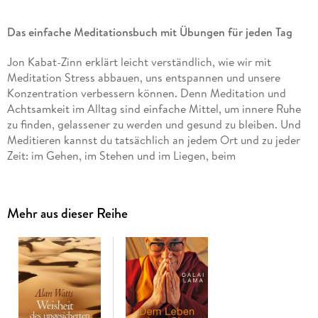
Das einfache Meditationsbuch mit Übungen für jeden Tag
Jon Kabat-Zinn erklärt leicht verständlich, wie wir mit
Meditation Stress abbauen, uns entspannen und unsere
Konzentration verbessern können. Denn Meditation und
Achtsamkeit im Alltag sind einfache Mittel, um innere Ruhe
zu finden, gelassener zu werden und gesund zu bleiben. Und
Meditieren kannst du tatsächlich an jedem Ort und zu jeder
Zeit: im Gehen, im Stehen und im Liegen, beim
Geschirrspülen und beim Aufräumen, zu Hause und
unterwegs.
Mehr aus dieser Reihe
MBSR ist das weltweit erfogreichste Achtsamkeits- und
Meditationsprogramm
Jon Kabat-Zinn ist ein international angesehener Lehrer für
Meditation und Achtsamkeit. Sein Ratgeber
Im Alltag Ruhe
finden
gilt als Klassiker. Der Begründer von MBSR
(mindfulness-based stress reduction) gibt zahlreiche leicht