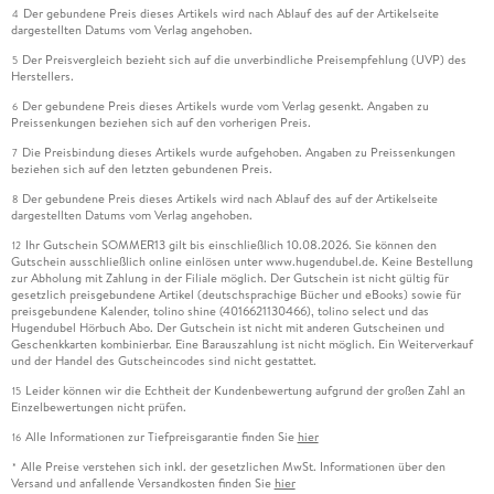
Der gebundene Preis dieses Artikels wird nach Ablauf des auf der Artikelseite
4
dargestellten Datums vom Verlag angehoben.
Der Preisvergleich bezieht sich auf die unverbindliche Preisempfehlung (UVP) des
5
Herstellers.
Der gebundene Preis dieses Artikels wurde vom Verlag gesenkt. Angaben zu
6
Preissenkungen beziehen sich auf den vorherigen Preis.
Die Preisbindung dieses Artikels wurde aufgehoben. Angaben zu Preissenkungen
7
beziehen sich auf den letzten gebundenen Preis.
Der gebundene Preis dieses Artikels wird nach Ablauf des auf der Artikelseite
8
dargestellten Datums vom Verlag angehoben.
Ihr Gutschein SOMMER13 gilt bis einschließlich 10.08.2026. Sie können den
12
Gutschein ausschließlich online einlösen unter www.hugendubel.de. Keine Bestellung
zur Abholung mit Zahlung in der Filiale möglich. Der Gutschein ist nicht gültig für
gesetzlich preisgebundene Artikel (deutschsprachige Bücher und eBooks) sowie für
preisgebundene Kalender, tolino shine (4016621130466), tolino select und das
Hugendubel Hörbuch Abo. Der Gutschein ist nicht mit anderen Gutscheinen und
Geschenkkarten kombinierbar. Eine Barauszahlung ist nicht möglich. Ein Weiterverkauf
und der Handel des Gutscheincodes sind nicht gestattet.
Leider können wir die Echtheit der Kundenbewertung aufgrund der großen Zahl an
15
Einzelbewertungen nicht prüfen.
Alle Informationen zur Tiefpreisgarantie finden Sie
hier
16
Alle Preise verstehen sich inkl. der gesetzlichen MwSt. Informationen über den
*
Versand und anfallende Versandkosten finden Sie
hier