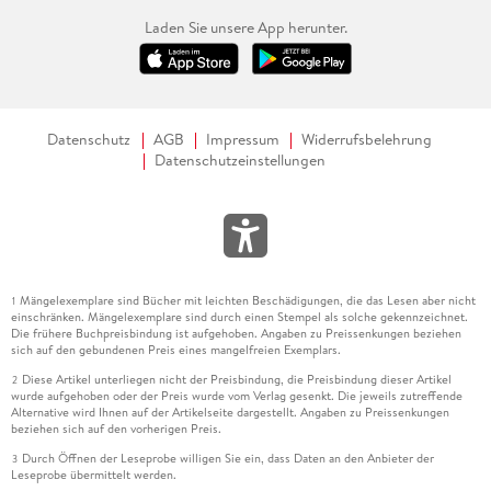
Laden Sie unsere App herunter.
Datenschutz
AGB
Impressum
Widerrufsbelehrung
Datenschutzeinstellungen
Mängelexemplare sind Bücher mit leichten Beschädigungen, die das Lesen aber nicht
1
einschränken. Mängelexemplare sind durch einen Stempel als solche gekennzeichnet.
Die frühere Buchpreisbindung ist aufgehoben. Angaben zu Preissenkungen beziehen
sich auf den gebundenen Preis eines mangelfreien Exemplars.
Diese Artikel unterliegen nicht der Preisbindung, die Preisbindung dieser Artikel
2
wurde aufgehoben oder der Preis wurde vom Verlag gesenkt. Die jeweils zutreffende
Alternative wird Ihnen auf der Artikelseite dargestellt. Angaben zu Preissenkungen
beziehen sich auf den vorherigen Preis.
Durch Öffnen der Leseprobe willigen Sie ein, dass Daten an den Anbieter der
3
Leseprobe übermittelt werden.