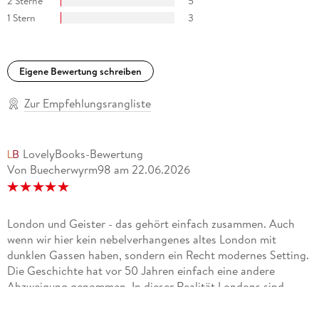
2 Sterne
5
1 Stern
3
Eigene Bewertung schreiben
Zur Empfehlungsrangliste
LovelyBooks-Bewertung
Von Buecherwyrm98
am
22.06.2026
London und Geister - das gehört einfach zusammen. Auch
wenn wir hier kein nebelverhangenes altes London mit
dunklen Gassen haben, sondern ein Recht modernes Setting.
Die Geschichte hat vor 50 Jahren einfach eine andere
Abzweigung genommen. In dieser Realität Londons sind
Geister allgegenwärtig und tödlich - und leider können
Erwachsene diese nicht sehen. Aus diesem Grund kämpfen