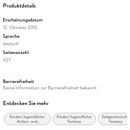
23450)
Produktdetails
Erscheinungsdatum
12. Oktober 2015
Sprache
deutsch
Seitenanzahl
427
Altersempfehlung
ab 12 Jahre
Barrierefreiheit
Reihe
Keine Information zur Barrierefreiheit bekannt
Lockwood & Co., 1
Autor/Autorin
Entdecken Sie mehr
Jonathan Stroud
Kinder/Jugendliche:
Kinder/Jugendliche:
Zeitgenössische
Übersetzung
Action- und
Fantasy
Fantasy
Katharina Orgaß, Gerald Jung
Abenteuergeschichten