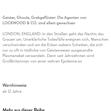
Geister, Ghoule, Grabgeflüster: Die Agenten von
LOCKWOOD & CO. sind allem gewachsen
LONDON, ENGLAND: In den Straßen geht des Nachts das
Grauen um. Unerklärliche Todesfälle ereignen sich, Menschen
verschwinden und um die Ecken wabern Schatten, die sich
nur zu oft in tödliche von Geisterwesen ausgesandte
Plasmanebel verwandeln. Denn seit Jahrzehnten wird
Großbritannien von einer wahren Epidemie an
Geistererscheinungen heimgesucht. Überall im Land haben
sich Agenturen gebildet, die in den heimgesuchten Häusern
Austreibungen vornehmen. Hochgefährliche
Unternehmungen bei denen sie, obwohl mit Bannkreisketten,
Warnhinweise
Degen und Leuchtbomben ausgerüstet, nicht selten ihr Leben
ab 12 Jahre
riskieren.
So auch die drei Agenten von LOCKWOOD & CO. Dem
jungen Team um den charismatischen Anthony Lockwood ist
Mehr aus dieser Reihe
allerdings bei einem Einsatz ein fatales Missgeschick