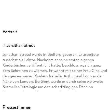
Herstelleradresse
Penguin Random House Verlagsgruppe GmbH, Neumarkter
Straße 28, 81673 München,
produktsicherheit@penguinrandomhouse.de
Portrait
Jonathan Stroud
Jonathan Stroud wurde in Bedford geboren. Er arbeitete
zunächst als Lektor. Nachdem er seine ersten eigenen
Kinderbücher veröffentlicht hatte, beschloss er, sich ganz
dem Schreiben zu widmen. Er wohnt mit seiner Frau Gina und
den gemeinsamen Kindern Isabelle, Arthur und Louis in der
Nähe von London. Berühmt wurde er durch seine weltweite
Bestseller-Tetralogie um den scharfzüngigen Dschinn
Bartimäus, dessen Abenteuer in »Das Amulett von
Samarkand«, »Das Auge des Golem«, »Die Pforte des
Magiers« und »Der Ring des Salomo« erzählt werden.
Pressestimmen