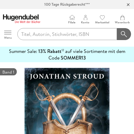
Abholung in über 100 Filialen
Filiale
Konto
Merkzettel
Warenkorb
Hugendubel
Menu
Summer Sale:
13% Rabatt
auf viele Sortimente mit dem
12
mehr
Code
SOMMER13
erfahren
Band 1