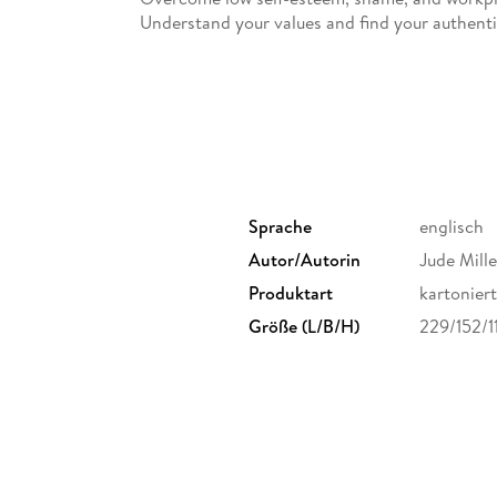
Understand your values and find your authenti
Improve boundaries, communication, and confli
Connect your childhood to improve your leade
Understand the impact of an adult toxic relat
Regardless of your family background or childh
all men and women who want to turn their chil
Sprache
englisch
Autor/Autorin
Jude Mill
Produktart
kartoniert
Größe (L/B/H)
229/152/