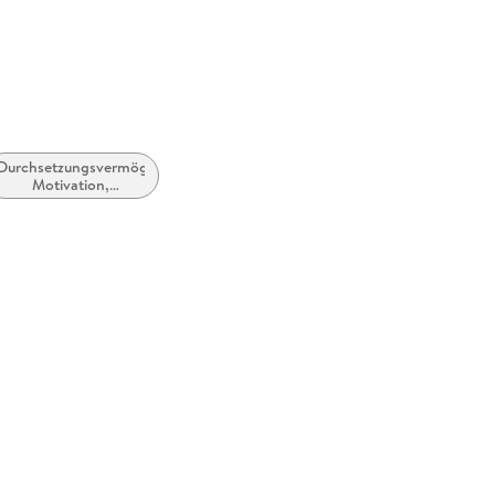
Durchsetzungsvermögen,
Motivation,
Selbstwertgefühl und
positive geistige
Einstellung