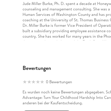
Jude Miller Burke, Ph. D. spent a decade at Honey
counseling and management consulting. She was a do
Human Services of Washington County and has pro
coaching at the University of St. Thomas Business
Dr. Miller Burke is former Vice President of Oper
built a subsidiary providing employee assistance c
country. She has worked for many years in the Pho
domestic violence shelter, and the Fresh Start Wom
Bewertungen
0 Bewertungen
Es wurden noch keine Bewertungen abgegeben. Schr
Advantage: Turn Your Childhood Hardship Into Care
anderen bei der Kaufentscheidung.