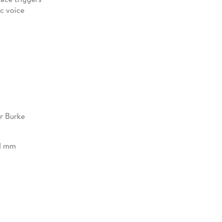
c voice
ct negotiation skills
rship style
ionship on your career
ood troubles, this is a book that should be read by
dhood hardships into career and life success.
er Burke
11 mm