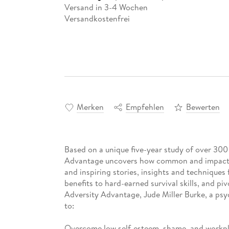
Versand in 3-4 Wochen
Versandkostenfrei
Merken
Empfehlen
Bewerten
Based on a unique five-year study of over 30
Advantage uncovers how common and impactful
and inspiring stories, insights and technique
benefits to hard-earned survival skills, and piv
Adversity Advantage, Jude Miller Burke, a psy
to:
Overcome low self-esteem, shame, and workpl